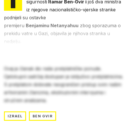
sigurnosti
Itamar Ben-Gvir i
još dva ministra
iz njegove nacionalističko-vjerske stranke
podnijeli su ostavke
premijeru
Benjaminu Netanyahuu
zbog sporazuma o
prekidu vatre u Gazi, objavila je njihova stranka u
nedjelju.
Ovaj je članak dio naše pretplatničke ponude.
Cjelokupni sadržaj dostupan je isključivo pretplatnicima.
S pretplatom dobivate neograničen pristup svim našim
arhiviranim člancima, ekskluzivnim intervjuima i
stručnim analizama.
IZRAEL
BEN GVIR