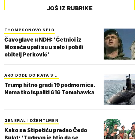
JOŠ IZ RUBRIKE
THOMPSONOVO SELO
Čavoglave u NDH: 'Četnici iz
Moseća upali su u selo i pobili
obitelj Perković'
AKO DOĐE DO RATA S …
Trump hitno gradi 19 podmornica.
Nema tko ispaliti 616 Tomahawka
GENERAL I DŽENTLMEN
Kako se Stipetiću predao Čedo
Bulat: 'Tuđman je htio da se