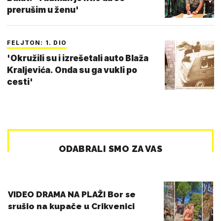
prerušim u ženu'
FELJTON: 1. DIO
'Okružili su i izrešetali auto Blaža
Kraljevića. Onda su ga vukli po
cesti'