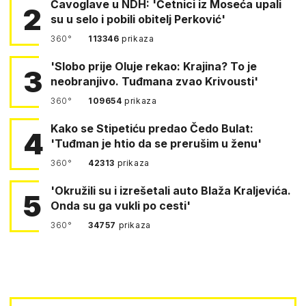
Čavoglave u NDH: 'Četnici iz Moseća upali
2
su u selo i pobili obitelj Perković'
360°
113346
prikaza
'Slobo prije Oluje rekao: Krajina? To je
3
neobranjivo. Tuđmana zvao Krivousti'
360°
109654
prikaza
Kako se Stipetiću predao Čedo Bulat:
4
'Tuđman je htio da se prerušim u ženu'
360°
42313
prikaza
'Okružili su i izrešetali auto Blaža Kraljevića.
5
Onda su ga vukli po cesti'
360°
34757
prikaza