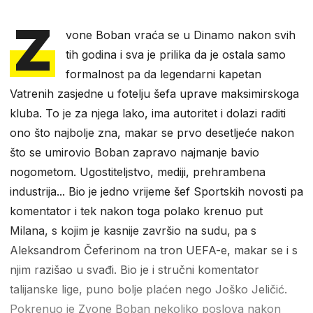
Z
vone Boban vraća se u Dinamo nakon svih
tih godina i sva je prilika da je ostala samo
formalnost pa da legendarni kapetan
Vatrenih zasjedne u fotelju šefa uprave maksimirskoga
kluba. To je za njega lako, ima autoritet i dolazi raditi
ono što najbolje zna, makar se prvo desetljeće nakon
što se umirovio Boban zapravo najmanje bavio
nogometom. Ugostiteljstvo, mediji, prehrambena
industrija... Bio je jedno vrijeme šef Sportskih novosti pa
komentator i tek nakon toga polako krenuo put
Milana, s kojim je kasnije završio na sudu, pa s
Aleksandrom Čeferinom na tron UEFA-e, makar se i s
njim razišao u svađi. Bio je i stručni komentator
talijanske lige, puno bolje plaćen nego Joško Jeličić.
Pokrenuo je Zvone Boban nekoliko poslova nakon