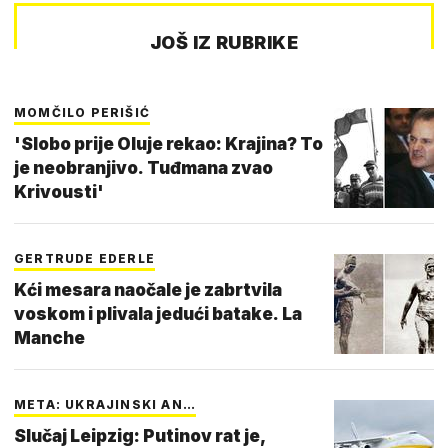
JOŠ IZ RUBRIKE
MOMČILO PERIŠIĆ
'Slobo prije Oluje rekao: Krajina? To
je neobranjivo. Tuđmana zvao
Krivousti'
GERTRUDE EDERLE
Kći mesara naočale je zabrtvila
voskom i plivala jedući batake. La
Manche
META: UKRAJINSKI AN…
Slučaj Leipzig: Putinov rat je,