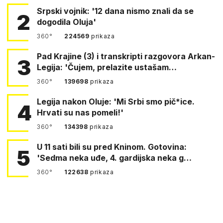
Srpski vojnik: '12 dana nismo znali da se
2
dogodila Oluja'
360°
224569
prikaza
Pad Krajine (3) i transkripti razgovora Arkan-
3
Legija: 'Čujem, prelazite ustašam…
360°
139698
prikaza
Legija nakon Oluje: 'Mi Srbi smo pič*ice.
4
Hrvati su nas pomeli!'
360°
134398
prikaza
U 11 sati bili su pred Kninom. Gotovina:
5
'Sedma neka uđe, 4. gardijska neka g…
360°
122638
prikaza