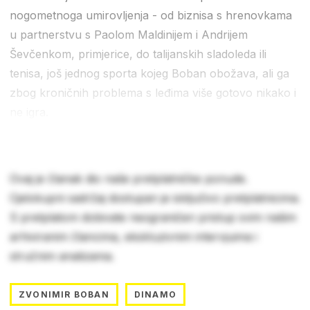
nogometnoga umirovljenja - od biznisa s hrenovkama
u partnerstvu s Paolom Maldinijem i Andrijem
Ševčenkom, primjerice, do talijanskih sladoleda ili
tenisa, još jednog sporta kojeg Boban obožava, ali ga
zbog kroničnih problema s leđima više gotovo nikako i
ne igra.
Ovaj je članak dio naše pretplatničke ponude.
Cjelokupni sadržaj dostupan je isključivo pretplatnicima.
S pretplatom dobivate neograničen pristup svim našim
arhiviranim člancima, ekskluzivnim intervjuima i
stručnim analizama.
ZVONIMIR BOBAN
DINAMO