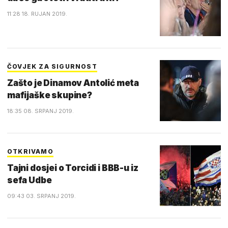
11:28 18. RUJAN 2019.
ČOVJEK ZA SIGURNOST
Zašto je Dinamov Antolić meta
mafijaške skupine?
18:35 08. SRPANJ 2019.
OTKRIVAMO
Tajni dosjei o Torcidi i BBB-u iz
sefa Udbe
09:43 03. SRPANJ 2019.