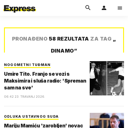
PRONAĐENO
58 REZULTATA
ZA TAG
„
DINAMO
”
NOGOMETNI TUĐMAN
Umire Tito. Franjo se vozi s
Maksimira i sluša radio: 'Spreman
sam na sve'
06:42 23. TRAVANJ 2026.
ODLUKA USTAVNOG SUDA
Mariju Mamiću 'zarobljen' novac