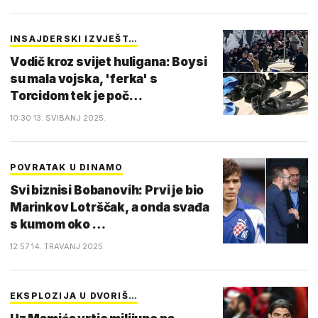
INSAJDERSKI IZVJEŠT…
Vodič kroz svijet huligana: Boysi
su mala vojska, 'ferka' s
Torcidom tek je poč…
10:30 13. SVIBANJ 2025.
POVRATAK U DINAMO
Svi biznisi Bobanovih: Prvi je bio
Marinkov Lotrščak, a onda svađa
s kumom oko …
12:57 14. TRAVANJ 2025.
EKSPLOZIJA U DVORIŠ…