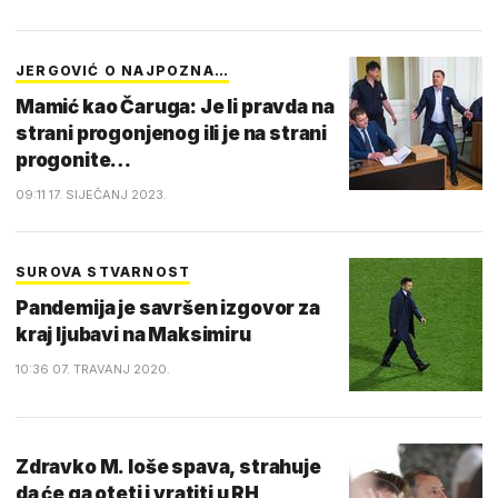
JERGOVIĆ O NAJPOZNA…
Mamić kao Čaruga: Je li pravda na
strani progonjenog ili je na strani
progonite…
09:11 17. SIJEČANJ 2023.
SUROVA STVARNOST
Pandemija je savršen izgovor za
kraj ljubavi na Maksimiru
10:36 07. TRAVANJ 2020.
Zdravko M. loše spava, strahuje
da će ga oteti i vratiti u RH