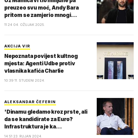
Uz Mamića vrtio milijune pa
preuzeo svu moć, Andy Bara
pritom se zamjerio mnogi…
11:24 04. OŽUJAK 2025.
AKCIJA VIR
Nepoznata povijest kultnog
mjesta: Agenti Udbe protiv
vlasnika kafića Charlie
10:39 11. STUDENI 2024.
ALEKSANDAR ČEFERIN
'Dinamu gledamo kroz prste, ali
da se kandidirate za Euro?
Infrastruktura je ka…
14:51 23. RUJAN 2024.