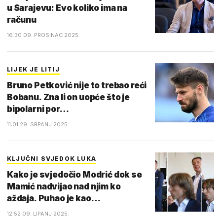
u Sarajevu: Evo koliko ima na
računu
16:30 09. PROSINAC 2025.
LIJEK JE LITIJ
Bruno Petković nije to trebao reći
Bobanu. Zna li on uopće što je
bipolarni por…
11:01 29. SRPANJ 2025.
KLJUČNI SVJEDOK LUKA
Kako je svjedočio Modrić dok se
Mamić nadvijao nad njim ko
aždaja. Puhao je kao…
12:52 09. LIPANJ 2025.