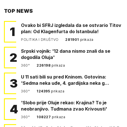
PUTEM
TOP NEWS
FACEBOOKA
Ovako bi SFRJ izgledala da se ostvario Titov
1
plan: Od Klagenfurta do Istanbula!
POLITIKA I DRUŠTVO
281901
prikaza
Srpski vojnik: '12 dana nismo znali da se
2
dogodila Oluja'
360°
226198
prikaza
U 11 sati bili su pred Kninom. Gotovina:
3
'Sedma neka uđe, 4. gardijska neka g…
360°
124395
prikaza
'Slobo prije Oluje rekao: Krajina? To je
4
neobranjivo. Tuđmana zvao Krivousti'
360°
108227
prikaza