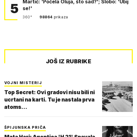
Martić: 'Počela Oluja, što sad?'; Slobo: 'Ubij
5
se!'
360°
98864
prikaza
JOŠ IZ RUBRIKE
VOJNI MISTERIJ
Top Secret: Ovi gradovi nisu bili ni
ucrtani na karti. Tu je nastala prva
atoms…
ŠPIJUNSKA PRIČA
Mata Hari: Agentica 'H 21' Spavala