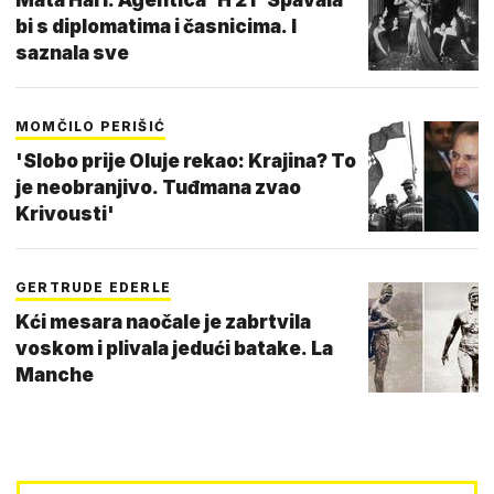
bi s diplomatima i časnicima. I
saznala sve
MOMČILO PERIŠIĆ
'Slobo prije Oluje rekao: Krajina? To
je neobranjivo. Tuđmana zvao
Krivousti'
GERTRUDE EDERLE
Kći mesara naočale je zabrtvila
voskom i plivala jedući batake. La
Manche