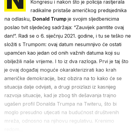
Kongresu i nakon što je policija rastjerala
radikalne pristaše američkog predsjednika
na odlasku,
Donald Trump
je svojim sljedbenicima
poslao tvit sljedećeg sadržaja: “Zauvijek pamtite ovaj
dan!”. Radi se o 6. siječnju 2021. godine, i tu se teško ne
složiti s Trumpom: ovaj datum nesumnjivo će ostati
upamćen kao jedan od onih važnih datuma koji su
obilježili naše vrijeme. I to iz dva razloga. Prvi je taj što
je ovaj događaj moguće okarakterizirati kao krah
američke demokracije, bez obzira na to kako će se
situacija dalje odvijati, a drugi proizlazi iz kasnijeg
razvoja situacije, kad je zbog tih dešavanja trajno
ugašen profil Donalda Trumpa na Twiteru, što bi
moglo presudno utjecati na budućnost društvenih
mreža, odnosno na njihovu regulativu. Krenimo
redom...