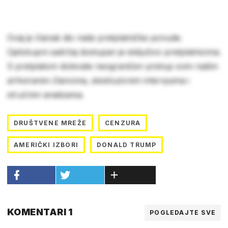
Ovaj je članak dio naše pretplatničke ponude.
Cjelokupni sadržaj dostupan je isključivo pretplatnicima.
S pretplatom dobivate neograničen pristup svim našim
arhiviranim člancima, ekskluzivnim intervjuima i
stručnim analizama.
DRUŠTVENE MREŽE
CENZURA
AMERIČKI IZBORI
DONALD TRUMP
KOMENTARI 1
POGLEDAJTE SVE