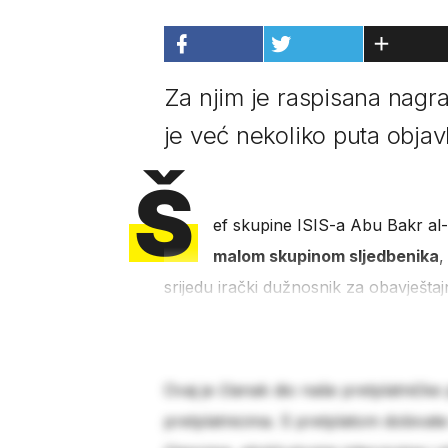
Za njim je raspisana nagra
je već nekoliko puta objav
Š
ef skupine ISIS-a Abu Bakr al-B
malom skupinom sljedbenika
,
srijedu irački dužnosnik za obavještaj
Ovaj je članak dio naše pretplatničke
pretplatnicima. S pretplatom dobivat