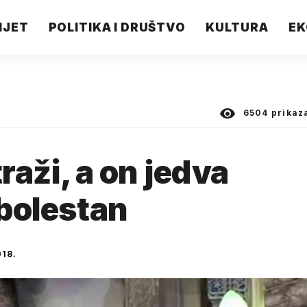
IJET
POLITIKA I DRUŠTVO
KULTURA
EK
6504
prikaz
traži, a on jedva
 bolestan
018.