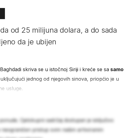
da od 25 milijuna dolara, a do sada
ljeno da je ubijen
aghdadi skriva se u istočnoj Siriji i kreće se sa
samo
 uključujući jednog od njegovih sinova, priopćio je u
ne usluge.
 ponude. Cjelokupni sadržaj dostupan je isključivo
e neograničen pristup svim našim arhiviranim