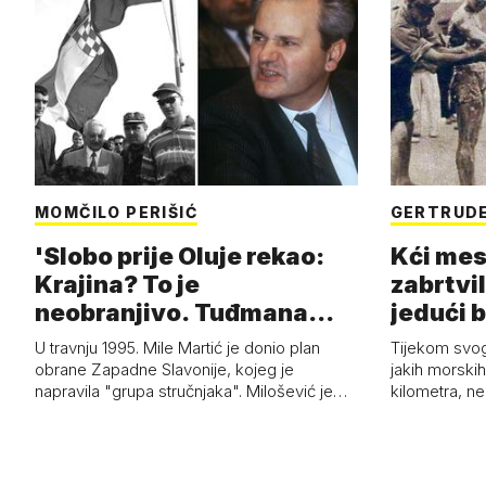
MOMČILO PERIŠIĆ
GERTRUDE
'Slobo prije Oluje rekao:
Kći mes
Krajina? To je
zabrtvil
neobranjivo. Tuđmana
jedući 
zvao Krivousti'
U travnju 1995. Mile Martić je donio plan
Tijekom svo
obrane Zapadne Slavonije, kojeg je
jakih morskih 
napravila "grupa stručnjaka". Milošević je…
kilometra, n