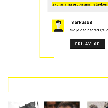
zabranama propisanim stavkom 
markus69
tko je dao nagradu,taj ga 
PRIJAVI SE