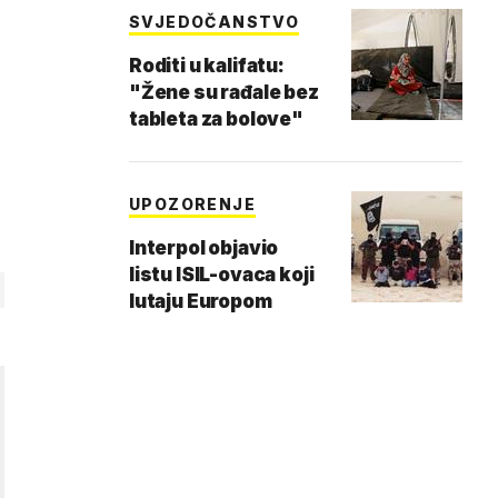
SVJEDOČANSTVO
Roditi u kalifatu:
"Žene su rađale bez
tableta za bolove"
UPOZORENJE
Interpol objavio
listu ISIL-ovaca koji
lutaju Europom