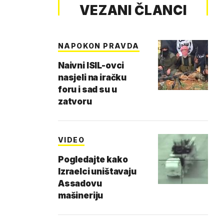
VEZANI ČLANCI
NAPOKON PRAVDA
Naivni ISIL-ovci
nasjeli na iračku
foru i sad su u
zatvoru
VIDEO
Pogledajte kako
Izraelci uništavaju
Assadovu
mašineriju