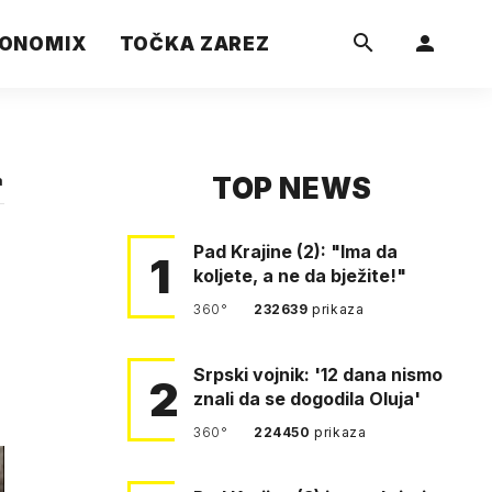
ONOMIX
TOČKA ZAREZ
TOP NEWS
a
Pad Krajine (2): "Ima da
1
koljete, a ne da bježite!"
360°
232639
prikaza
Srpski vojnik: '12 dana nismo
2
znali da se dogodila Oluja'
360°
224450
prikaza