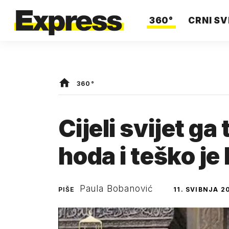
360°
CRNI SV
360°
Cijeli svijet ga 
hoda i teško je
Paula Bobanović
PIŠE
11. SVIBNJA 2