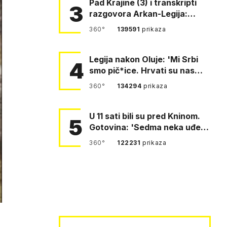
Pad Krajine (3) i transkripti
3
razgovora Arkan-Legija:
'Čujem, prelazite ustašam…
360°
139591
prikaza
Legija nakon Oluje: 'Mi Srbi
4
smo pič*ice. Hrvati su nas
pomeli!'
360°
134294
prikaza
U 11 sati bili su pred Kninom.
5
Gotovina: 'Sedma neka uđe,
4. gardijska neka g…
360°
122231
prikaza