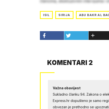
člancima, ekskluzivnim intervjuima i 
ISIL
SIRIJA
ABU BAKR AL BA
KOMENTARI 2
Važna obavijest
Sukladno članku 94. Zakona o elek
Express.hr dopušteno je samo regist
obvezan je prethodno se upoznati