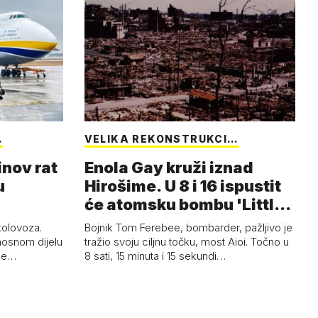
…
VELIKA REKONSTRUKCI…
inov rat
Enola Gay kruži iznad
u
Hirošime. U 8 i 16 ispustit
će atomsku bombu 'Little
Boy'
 kolovoza.
Bojnik Tom Ferebee, bombarder, pažljivo je
nosnom dijelu
tražio svoju ciljnu točku, most Aioi. Točno u
žne…
8 sati, 15 minuta i 15 sekundi…