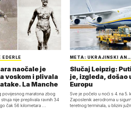
 EDERLE
META: UKRAJINSKI AN
ara naočale je
Slučaj Leipzig: Put
a voskom i plivala
je, izgleda, došao 
batake. La Manche
Europu
g povijesnog maratona zbog
Sve je počelo u noći s 4. na 5.
struja nije preplivala ravnih 34
Zaposlenik aerodroma u sigur
ego čak 56 kilometara …
teretnog terminala, u blizini ju