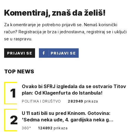
Komentiraj, znaš da želiš!
Za komentiranje je potrebno prijaviti se. Nemaš korisnički
račun? Registracija je brza i jednostavna, registriraj se i uključi
se u raspravu.
PRIJAVI SE
PRIJAVI SE
PUTEM
TOP NEWS
FACEBOOKA
Ovako bi SFRJ izgledala da se ostvario Titov
1
plan: Od Klagenfurta do Istanbula!
POLITIKA I DRUŠTVO
282949
prikaza
U 11 sati bili su pred Kninom. Gotovina:
2
'Sedma neka uđe, 4. gardijska neka g…
360°
124892
prikaza