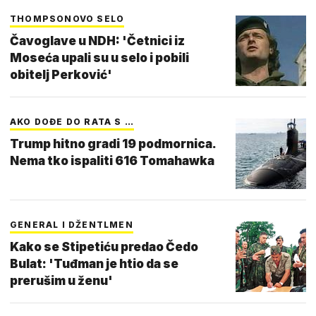
THOMPSONOVO SELO
Čavoglave u NDH: 'Četnici iz
Moseća upali su u selo i pobili
obitelj Perković'
AKO DOĐE DO RATA S …
Trump hitno gradi 19 podmornica.
Nema tko ispaliti 616 Tomahawka
GENERAL I DŽENTLMEN
Kako se Stipetiću predao Čedo
Bulat: 'Tuđman je htio da se
prerušim u ženu'