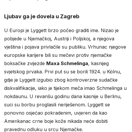
Ljubav ga je dovela u Zagreb
U Europi je Lyggett brzo počeo graditi ime. Nizao je
pobjede u Njemačkoj, Austriji i Poljskoj, a njegova
vještina i pojava privlačile su publiku. Vrhunac njegove
europske karijere bili su mečevi protiv njemačke
boksačke zvijezde
Maxa Schmelinga
, kasnijeg
svjetskog prvaka. Prvi put su se borili 1924. u Kölnu,
gdje je Lyggett izgubio zbog kontroverzne sudačke
diskvalifikacije, iako je tijekom meča imao Schmelinga u
nokdaunu. U revanšu godinu dana kasnije u Berlinu,
suci su borbu proglasili neriješenom. Lyggett se
ponovno osjećao pokradenim, uvjeren da kao
Amerikanac crne boje kože nikada neće dobiti
pravednu odluku u srcu Njemačke.