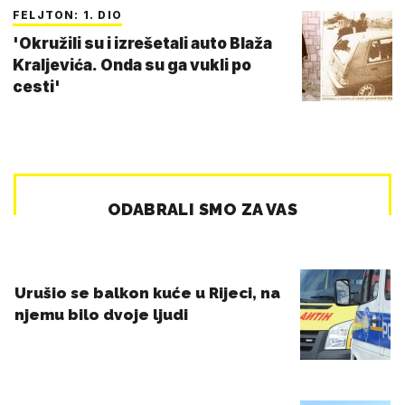
FELJTON: 1. DIO
'Okružili su i izrešetali auto Blaža
Kraljevića. Onda su ga vukli po
cesti'