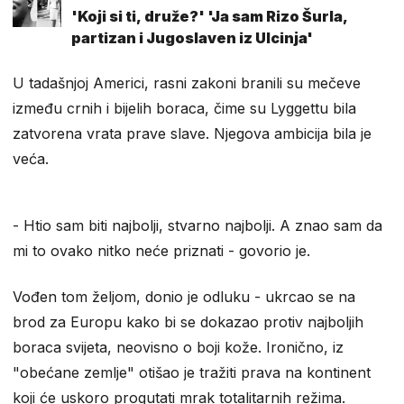
'Koji si ti, druže?' 'Ja sam Rizo Šurla,
partizan i Jugoslaven iz Ulcinja'
U tadašnjoj Americi, rasni zakoni branili su mečeve
između crnih i bijelih boraca, čime su Lyggettu bila
zatvorena vrata prave slave. Njegova ambicija bila je
veća.
​- Htio sam biti najbolji, stvarno najbolji. A znao sam da
mi to ovako nitko neće priznati - govorio je.
Vođen tom željom, donio je odluku - ukrcao se na
brod za Europu kako bi se dokazao protiv najboljih
boraca svijeta, neovisno o boji kože. Ironično, iz
"obećane zemlje" otišao je tražiti prava na kontinent
koji će uskoro progutati mrak totalitarnih režima.