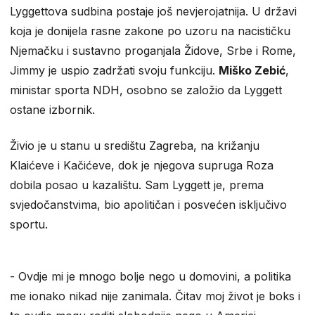
Lyggettova sudbina postaje još nevjerojatnija. U državi
koja je donijela rasne zakone po uzoru na nacističku
Njemačku i sustavno proganjala Židove, Srbe i Rome,
Jimmy je uspio zadržati svoju funkciju.
Miško Zebić
,
ministar sporta NDH, osobno se založio da Lyggett
ostane izbornik.
Živio je u stanu u središtu Zagreba, na križanju
Klaićeve i Kačićeve, dok je njegova supruga Roza
dobila posao u kazalištu. Sam Lyggett je, prema
svjedočanstvima, bio apolitičan i posvećen isključivo
sportu.
​- Ovdje mi je mnogo bolje nego u domovini, a politika
me ionako nikad nije zanimala. Čitav moj život je boks i