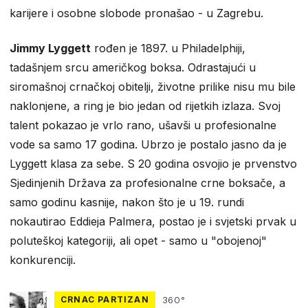
karijere i osobne slobode pronašao - u Zagrebu.
Jimmy Lyggett
rođen je 1897. u Philadelphiji,
tadašnjem srcu američkog boksa. Odrastajući u
siromašnoj crnačkoj obitelji, životne prilike nisu mu bile
naklonjene, a ring je bio jedan od rijetkih izlaza. Svoj
talent pokazao je vrlo rano, ušavši u profesionalne
vode sa samo 17 godina. Ubrzo je postalo jasno da je
Lyggett klasa za sebe. S 20 godina osvojio je prvenstvo
Sjedinjenih Država za profesionalne crne boksače, a
samo godinu kasnije, nakon što je u 19. rundi
nokautirao Eddieja Palmera, postao je i svjetski prvak u
poluteškoj kategoriji, ali opet - samo u "obojenoj"
konkurenciji.
CRNAC PARTIZAN
360°