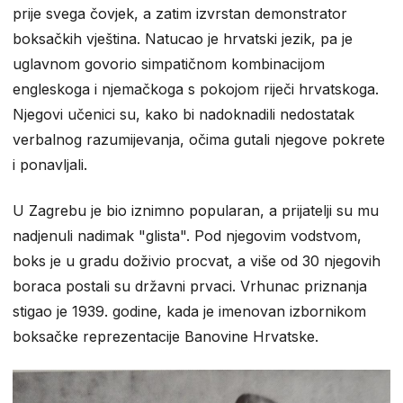
prije svega čovjek, a zatim izvrstan demonstrator
boksačkih vještina. Natucao je hrvatski jezik, pa je
uglavnom govorio simpatičnom kombinacijom
engleskoga i njemačkoga s pokojom riječi hrvatskoga.
Njegovi učenici su, kako bi nadoknadili nedostatak
verbalnog razumijevanja, očima gutali njegove pokrete
i ponavljali.
U Zagrebu je bio iznimno popularan, a prijatelji su mu
nadjenuli nadimak "glista". Pod njegovim vodstvom,
boks je u gradu doživio procvat, a više od 30 njegovih
boraca postali su državni prvaci. Vrhunac priznanja
stigao je 1939. godine, kada je imenovan izbornikom
boksačke reprezentacije Banovine Hrvatske.