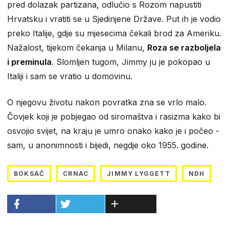
pred dolazak partizana, odlučio s Rozom napustiti
Hrvatsku i vratiti se u Sjedinjene Države. Put ih je vodio
preko Italije, gdje su mjesecima čekali brod za Ameriku.
Nažalost, tijekom čekanja u Milanu,
Roza se razboljela
i preminula
. Slomljen tugom, Jimmy ju je pokopao u
Italiji i sam se vratio u domovinu.
O njegovu životu nakon povratka zna se vrlo malo.
Čovjek koji je pobjegao od siromaštva i rasizma kako bi
osvojio svijet, na kraju je umro onako kako je i počeo -
sam, u anonimnosti i bijedi, negdje oko 1955. godine.
BOKSAČ
CRNAC
JIMMY LYGGETT
NDH