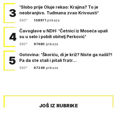
'Slobo prije Oluje rekao: Krajina? To je
3
neobranjivo. Tuđmana zvao Krivousti'
360°
108971
prikaza
Čavoglave u NDH: 'Četnici iz Moseća upali
4
su u selo i pobili obitelj Perković'
360°
97480
prikaza
Gotovina: 'Škoriću, di je križ? Niste ga našli?!
5
Pa da ste stali i pitali fratr…
360°
67249
prikaza
JOŠ IZ RUBRIKE