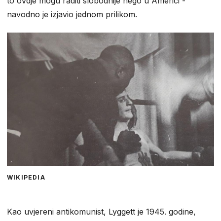
to ovdje mogu raditi slobodnije nego u Americi -
navodno je izjavio jednom prilikom.
WIKIPEDIA
Kao uvjereni antikomunist, Lyggett je 1945. godine,