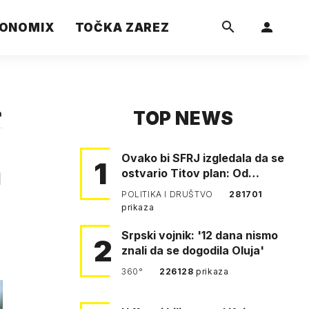
ONOMIX
TOČKA ZAREZ
TOP NEWS
a
Ovako bi SFRJ izgledala da se
h
1
ostvario Titov plan: Od
Klagenfurta do Istanbula!
POLITIKA I DRUŠTVO
281701
prikaza
Srpski vojnik: '12 dana nismo
2
znali da se dogodila Oluja'
360°
226128
prikaza