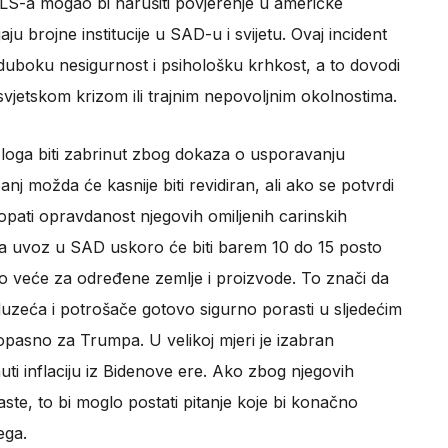
S-a mogao bi narušiti povjerenje u američke
 brojne institucije u SAD-u i svijetu. Ovaj incident
uboku nesigurnost i psihološku krhkost, a to dovodi
svjetskom krizom ili trajnim nepovoljnim okolnostima.
loga biti zabrinut zbog dokaza o usporavanju
nj možda će kasnije biti revidiran, ali ako se potvrdi
kopati opravdanost njegovih omiljenih carinskih
 na uvoz u SAD uskoro će biti barem 10 do 15 posto
no veće za određene zemlje i proizvode. To znači da
uzeća i potrošače gotovo sigurno porasti u sljedećim
i opasno za Trumpa. U velikoj mjeri je izabran
ti inflaciju iz Bidenove ere. Ako zbog njegovih
ste, to bi moglo postati pitanje koje bi konačno
ega.