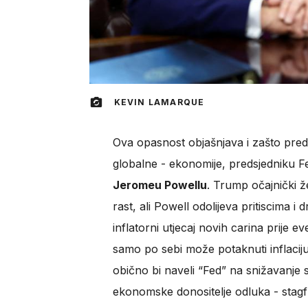
KEVIN LAMARQUE
Ova opasnost objašnjava i zašto preds
globalne - ekonomije, predsjedniku F
Jeromeu Powellu
. Trump očajnički ž
rast, ali Powell odolijeva pritiscima i 
inflatorni utjecaj novih carina prije 
samo po sebi može potaknuti inflaciju.
obično bi naveli “Fed” na snižavanje 
ekonomske donositelje odluka - stagfla