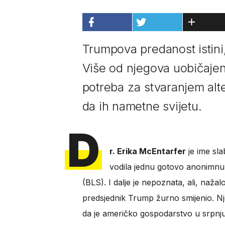
Trumpova predanost istini
Više od njegova uobičajen
potreba za stvaranjem alter
da ih nametne svijetu.
D
r. Erika McEntarfer
je ime sla
vodila jednu gotovo anonimnu 
(BLS). I dalje je nepoznata, ali, nažal
predsjednik Trump žurno smijenio. Nje
da je američko gospodarstvo u srpnju