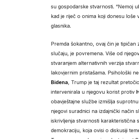
su gospodarske stvarnosti. “Nemoj ubi
kad je riječ o onima koji donesu loše 
glasnika.
Premda šokantno, ovaj čin je tipičan 
slučaju, je povremena. Više od njego
stvaranjem alternativnih verzija stvarn
lakovjernim pristašama. Psihološki n
Bidena
, Trump je taj rezultat pretočio
intervenirala u njegovu korist protiv
H
obavještajne službe izmišlja suprotn
njegovi suradnici na izdajnički način
iskrivljenja stvarnosti karakterističn
demokraciju, koja ovisi o diskusiji te