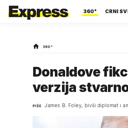
360°
CRNI SV
360°
Donaldove fikci
verzija stvarno
James B. Foley, bivši diplomat i
PIŠE