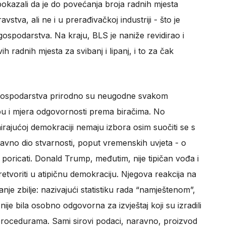
okazali da je do povećanja broja radnih mjesta
vstva, ali ne i u prerađivačkoj industriji - što je
gospodarstva. Na kraju, BLS je naniže revidirao i
 radnih mjesta za svibanj i lipanj, i to za čak
e gospodarstva prirodno su neugodne svakom
bu i mjera odgovornosti prema biračima. No
ajućoj demokraciji nemaju izbora osim suočiti se s
vno dio stvarnosti, poput vremenskih uvjeta - o
e poricati. Donald Trump, međutim, nije tipičan vođa i
etvoriti u atipičnu demokraciju. Njegova reakcija na
je zbilje: nazivajući statistiku rada “namještenom”,
nije bila osobno odgovorna za izvještaj koji su izradili
 procedurama. Sami sirovi podaci, naravno, proizvod