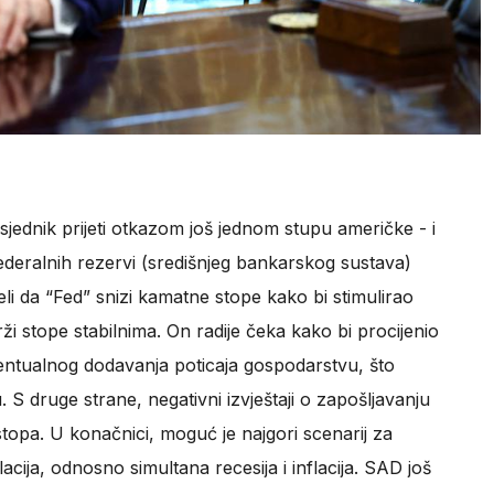
jednik prijeti otkazom još jednom stupu američke - i
ederalnih rezervi (središnjeg bankarskog sustava)
eli da “Fed” snizi kamatne stope kako bi stimulirao
drži stope stabilnima. On radije čeka kako bi procijenio
eventualnog dodavanja poticaja gospodarstvu, što
 S druge strane, negativni izvještaji o zapošljavanju
stopa. U konačnici, moguć je najgori scenarij za
cija, odnosno simultana recesija i inflacija. SAD još