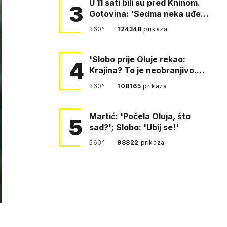
U 11 sati bili su pred Kninom.
3
Gotovina: 'Sedma neka uđe,
4. gardijska neka g…
360°
124348
prikaza
'Slobo prije Oluje rekao:
4
Krajina? To je neobranjivo.
Tuđmana zvao Krivousti'
360°
108165
prikaza
Martić: 'Počela Oluja, što
5
sad?'; Slobo: 'Ubij se!'
360°
98822
prikaza