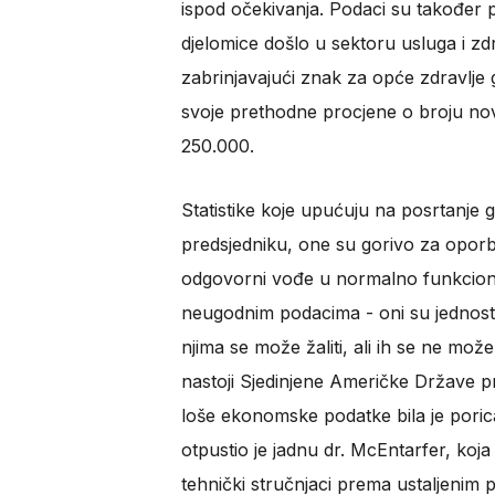
ispod očekivanja. Podaci su također p
djelomice došlo u sektoru usluga i zdra
zabrinjavajući znak za opće zdravlje 
svoje prethodne procjene o broju novih
250.000.
Statistike koje upućuju na posrtanj
predsjedniku, one su gorivo za opor
odgovorni vođe u normalno funkcionir
neugodnim podacima - oni su jednosta
njima se može žaliti, ali ih se ne mož
nastoji Sjedinjene Američke Države pr
loše ekonomske podatke bila je porican
otpustio je jadnu dr. McEntarfer, koja 
tehnički stručnjaci prema ustaljenim