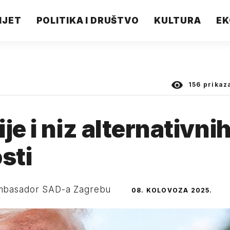
IJET
POLITIKA I DRUŠTVO
KULTURA
EK
156
prikaz
je i niz alternativni
sti
 ambasador SAD-a Zagrebu
08. KOLOVOZA 2025.