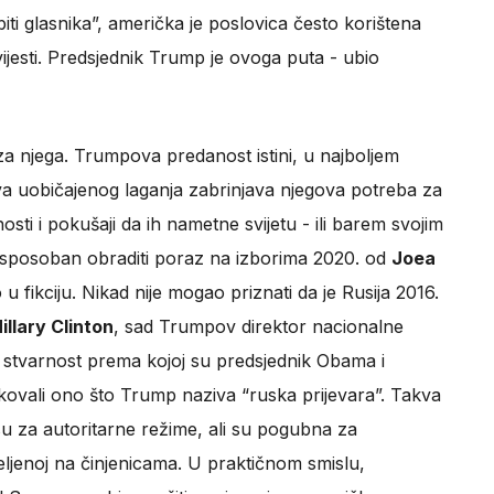
ti glasnika”, američka je poslovica često korištena
vijesti. Predsjednik Trump je ovoga puta - ubio
za njega. Trumpova predanost istini, u najboljem
va uobičajenog laganja zabrinjava njegova potreba za
osti i pokušaji da ih nametne svijetu - ili barem svojim
esposoban obraditi poraz na izborima 2020. od
Joea
 u fikciju. Nikad nije mogao priznati da je Rusija 2016.
illary Clinton
, sad Trumpov direktor nacionalne
u stvarnost prema kojoj su predsjednik Obama i
 skovali ono što Trump naziva “ruska prijevara”. Takva
a su za autoritarne režime, ali su pogubna za
meljenoj na činjenicama. U praktičnom smislu,