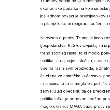
Trumpov napad na vjerodostojnost BL
ekonomske podatke na koje se oslanjaju
još jednom pokazuje predsjednikovu d
u pitanje kako bi reagirao suočen sa 
Neovisno o panici, Trump je imao raz
gospodarstva. BLS-ov izvještaj za srpa
trend sporijeg rasta, to bi moglo pot
politika. U najboljem slučaju, carine
više na razini svih proizvoda, a znat
će cijene za američka kućanstva, pod
mjesecima, a to bi moglo biti političk
zahvaljujući obećanju da će preokrenu
politika inflacija ponovno snažno pora
moglo okrenuti MAGA bazu protiv nj