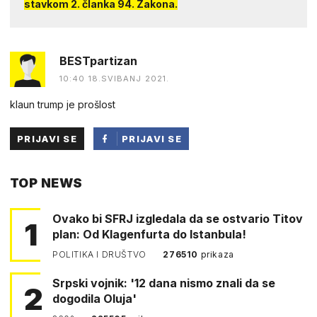
stavkom 2. članka 94. Zakona.
BESTpartizan
10:40 18.SVIBANJ 2021.
klaun trump je prošlost
PRIJAVI SE
PRIJAVI SE
PUTEM
TOP NEWS
FACEBOOKA
Ovako bi SFRJ izgledala da se ostvario Titov
1
plan: Od Klagenfurta do Istanbula!
POLITIKA I DRUŠTVO
276510
prikaza
Srpski vojnik: '12 dana nismo znali da se
2
dogodila Oluja'