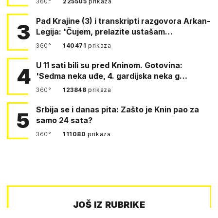
360°
225505
prikaza
Pad Krajine (3) i transkripti razgovora Arkan-
3
Legija: 'Čujem, prelazite ustašam…
360°
140471
prikaza
U 11 sati bili su pred Kninom. Gotovina:
4
'Sedma neka uđe, 4. gardijska neka g…
360°
123848
prikaza
Srbija se i danas pita: Zašto je Knin pao za
5
samo 24 sata?
360°
111080
prikaza
JOŠ IZ RUBRIKE