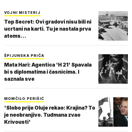
VOJNI MISTERIJ
Top Secret: Ovi gradovi nisu bili ni
ucrtani na karti. Tu je nastala prva
atoms…
ŠPIJUNSKA PRIČA
Mata Hari: Agentica 'H 21' Spavala
bi s diplomatima i časnicima. I
saznala sve
MOMČILO PERIŠIĆ
'Slobo prije Oluje rekao: Krajina? To
je neobranjivo. Tuđmana zvao
Krivousti'