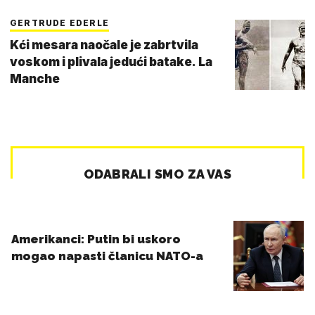
GERTRUDE EDERLE
Kći mesara naočale je zabrtvila
voskom i plivala jedući batake. La
Manche