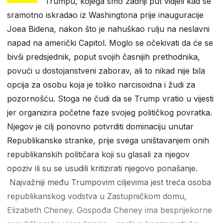
Trumpu, kojega smo zadnji put vidjeli kad se
sramotno iskradao iz Washingtona prije inauguracije
Joea Bidena, nakon što je nahuškao rulju na neslavni
napad na američki Capitol. Moglo se očekivati da će se
bivši predsjednik, poput svojih časnijih prethodnika,
povući u dostojanstveni zaborav, ali to nikad nije bila
opcija za osobu koja je toliko narcisoidna i žudi za
pozornošću. Stoga ne čudi da se Trump vratio u vijesti
jer organizira početne faze svojeg političkog povratka.
Njegov je cilj ponovno potvrditi dominaciju unutar
Republikanske stranke, prije svega uništavanjem onih
republikanskih političara koji su glasali za njegov
opoziv ili su se usudili kritizirati njegovo ponašanje.
Najvažniji među Trumpovim ciljevima jest treća osoba
republikanskog vodstva u Zastupničkom domu,
Elizabeth Cheney. Gospođa Cheney ima besprijekorne