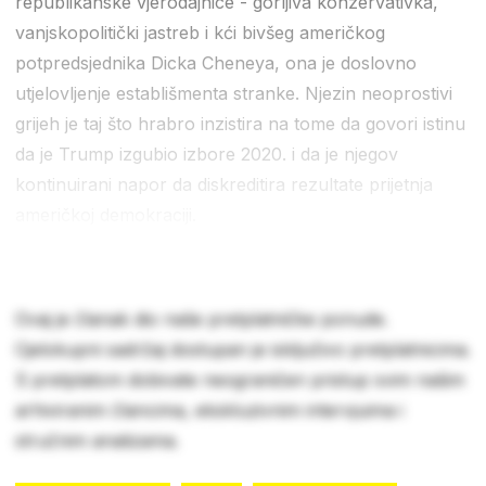
republikanske vjerodajnice - gorljiva konzervativka,
vanjskopolitički jastreb i kći bivšeg američkog
potpredsjednika Dicka Cheneya, ona je doslovno
utjelovljenje establišmenta stranke. Njezin neoprostivi
grijeh je taj što hrabro inzistira na tome da govori istinu
da je Trump izgubio izbore 2020. i da je njegov
kontinuirani napor da diskreditira rezultate prijetnja
američkoj demokraciji.
Ovaj je članak dio naše pretplatničke ponude.
Cjelokupni sadržaj dostupan je isključivo pretplatnicima.
S pretplatom dobivate neograničen pristup svim našim
arhiviranim člancima, ekskluzivnim intervjuima i
stručnim analizama.