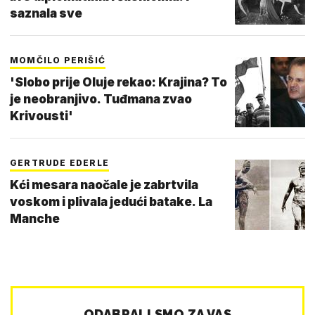
saznala sve
MOMČILO PERIŠIĆ
'Slobo prije Oluje rekao: Krajina? To
je neobranjivo. Tuđmana zvao
Krivousti'
GERTRUDE EDERLE
Kći mesara naočale je zabrtvila
voskom i plivala jedući batake. La
Manche