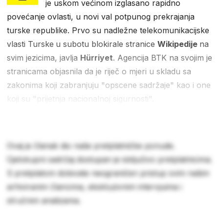
je uskom većinom izglasano rapidno
povećanje ovlasti, u novi val potpunog prekrajanja
turske republike. Prvo su nadležne telekomunikacijske
vlasti Turske
u subotu blokirale stranice
Wikipedije
na
svim jezicima, javlja
Hürriyet
. Agencija BTK na svojim je
stranicama objasnila da je riječ o mjeri u skladu sa
zakonima koji zabranjuju "opscene sadržaje" kao i one
koji su "prijetnja nacionalnoj sigurnosti".
Ovaj je članak dio naše pretplatničke ponude.
Cjelokupni sadržaj dostupan je isključivo pretplatnicima.
S pretplatom dobivate neograničen pristup svim našim
arhiviranim člancima, ekskluzivnim intervjuima i
stručnim analizama.