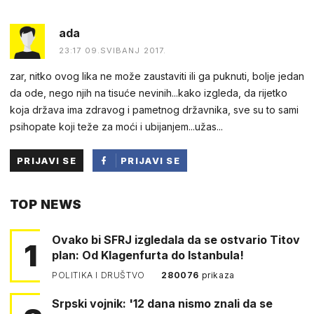
ada
23:17 09.SVIBANJ 2017.
zar, nitko ovog lika ne može zaustaviti ili ga puknuti, bolje jedan
da ode, nego njih na tisuće nevinih...kako izgleda, da rijetko
koja država ima zdravog i pametnog državnika, sve su to sami
psihopate koji teže za moći i ubijanjem...užas...
PRIJAVI SE
PRIJAVI SE
PUTEM
TOP NEWS
FACEBOOKA
Ovako bi SFRJ izgledala da se ostvario Titov
1
plan: Od Klagenfurta do Istanbula!
POLITIKA I DRUŠTVO
280076
prikaza
Srpski vojnik: '12 dana nismo znali da se