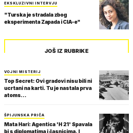
EKSKLUZIVNI INTERVJU
"Turska je stradala zbog
eksperimenta Zapada i CIA-e"
JOŠ IZ RUBRIKE
VOJNI MISTERIJ
Top Secret: Ovi gradovi nisu bili ni
ucrtani na karti. Tu je nastala prva
atoms…
ŠPIJUNSKA PRIČA
Mata Hari: Agentica 'H 21' Spavala
bi s diplomatima i časnicima. I