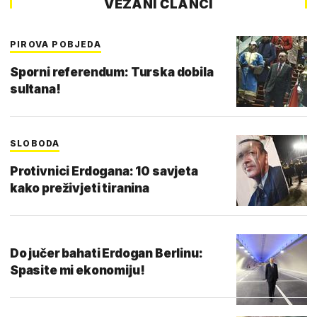
VEZANI ČLANCI
PIROVA POBJEDA
Sporni referendum: Turska dobila
sultana!
SLOBODA
Protivnici Erdogana: 10 savjeta
kako preživjeti tiranina
Do jučer bahati Erdogan Berlinu:
Spasite mi ekonomiju!