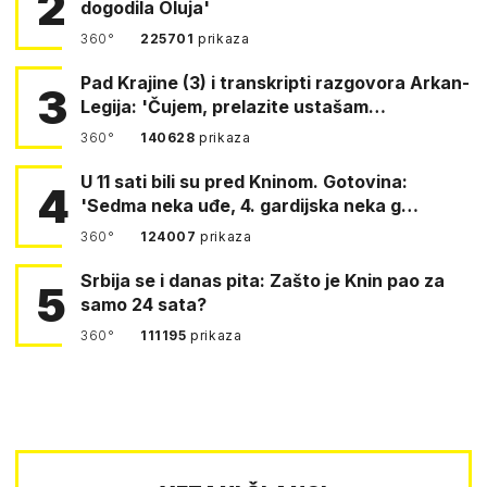
2
dogodila Oluja'
360°
225701
prikaza
Pad Krajine (3) i transkripti razgovora Arkan-
3
Legija: 'Čujem, prelazite ustašam…
360°
140628
prikaza
U 11 sati bili su pred Kninom. Gotovina:
4
'Sedma neka uđe, 4. gardijska neka g…
360°
124007
prikaza
Srbija se i danas pita: Zašto je Knin pao za
5
samo 24 sata?
360°
111195
prikaza