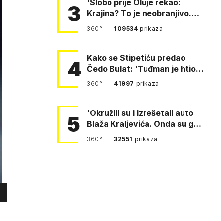
'Slobo prije Oluje rekao:
3
Krajina? To je neobranjivo.
Tuđmana zvao Krivousti'
360°
109534
prikaza
Kako se Stipetiću predao
4
Čedo Bulat: 'Tuđman je htio
da se prerušim u ženu'
360°
41997
prikaza
'Okružili su i izrešetali auto
5
Blaža Kraljevića. Onda su ga
vukli po cesti'
360°
32551
prikaza