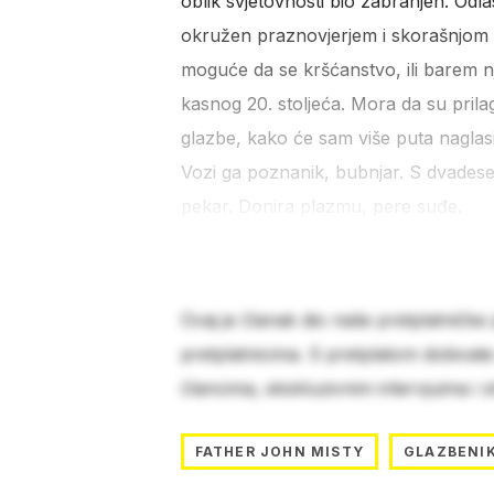
oblik svjetovnosti bio zabranjen. O
okružen praznovjerjem i skorašnjom ka
moguće da se kršćanstvo, ili barem nj
kasnog 20. stoljeća. Mora da su prila
glazbe, kako će sam više puta naglasiti
Vozi ga poznanik, bubnjar. S dvadese
pekar. Donira plazmu, pere suđe.
Ovaj je članak dio naše pretplatničke
pretplatnicima. S pretplatom dobivat
člancima, ekskluzivnim intervjuima i 
FATHER JOHN MISTY
GLAZBENI