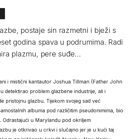
zbe, postaje sin razmetni i bježi s
eset godina spava u podrumima. Radi
ira plazmu, pere suđe...
žani i mistični kantautor Joshua Tillman (Father John
 detektirao problem glazbene industrije, ali i
rade pristojnu glazbu. Tijekom svojeg sad već
samostalnih albuma pod različitim pseudonimima, bio
. Odrastajući u Marylandu pod okriljem
zbu je otkrivao u crkvi i slučajno jer je u kući taj