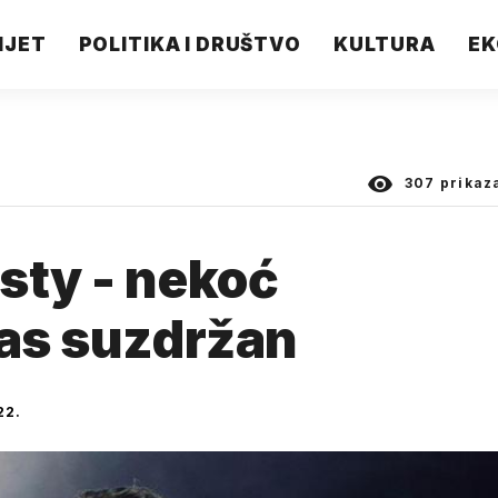
IJET
POLITIKA I DRUŠTVO
KULTURA
EK
307
prikaz
sty - nekoć
nas suzdržan
22.