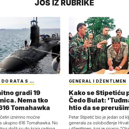
JOŠ IZ RUBRIKE
 DO RATA S …
GENERAL I DŽENTLMEN
itno gradi 19
Kako se Stipetiću
nica. Nema tko
Čedo Bulat: 'Tuđm
i 616 Tomahawka
htio da se preruši
ženu'
četiri iznimno moćne
Petar Stipetić bio je jedan od kl
s ukupno 616 Tomahawka. No
generala za oslobođenje Hrvat
dovi došli su do kraja radnog
i džentlmen, koji je spasio "Ol