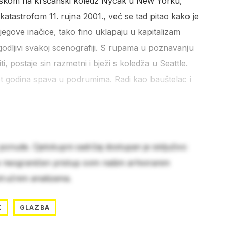
dlaskom na kršćanski koledž Nycak u New Yorku,
tastrofom 11. rujna 2001., već se tad pitao kako je
egove inačice, tako fino uklapaju u kapitalizam
godljivi svakoj scenografiji. S rupama u poznavanju
, postaje sin razmetni i bježi s koledža u Seattle.
t godina spava u podrumima. Radi kao bauštelac i
 ponude. Cjelokupni sadržaj dostupan je isključivo
e neograničen pristup svim našim arhiviranim
stručnim analizama.
K
GLAZBA