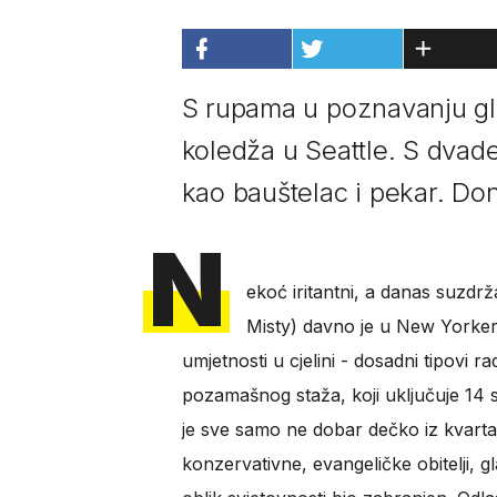
S rupama u poznavanju gla
koledža u Seattle. S dvad
kao bauštelac i pekar. Don
N
ekoć iritantni, a danas suzdr
Misty) davno je u New Yorkeru
umjetnosti u cjelini - dosadni tipovi 
pozamašnog staža, koji uključuje 14 
je sve samo ne dobar dečko iz kvarta
konzervativne, evangeličke obitelji, gla