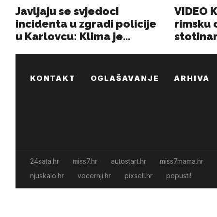
KONTAKT
OGLAŠAVANJE
ARHIVA
24sata.hr
miss7.hr
autostart.hr
miss7mama.hr
njuskalo.hr
vecernji.hr
pixsell.hr
popusti!