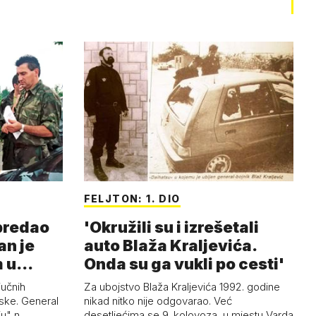
FELJTON: 1. DIO
 predao
'Okružili su i izrešetali
an je
auto Blaža Kraljevića.
m u
Onda su ga vukli po cesti'
jučnih
Za ubojstvo Blaža Kraljevića 1992. godine
ske. General
nikad nitko nije odgovarao. Već
uju" n…
desetljećima se 9. kolovoza, u mjestu Varda