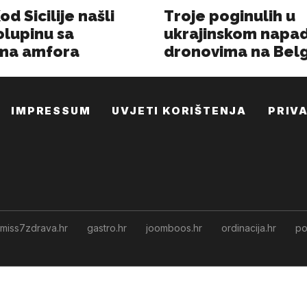
IMPRESSUM
UVJETI KORIŠTENJA
PRIV
miss7zdrava.hr
gastro.hr
joomboos.hr
ordinacija.hr
po