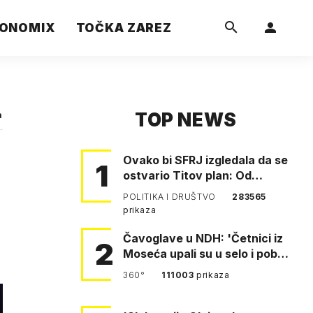
ONOMIX
TOČKA ZAREZ
TOP NEWS
a
Ovako bi SFRJ izgledala da se
1
ostvario Titov plan: Od
Klagenfurta do Istanbula!
POLITIKA I DRUŠTVO
283565
prikaza
Čavoglave u NDH: 'Četnici iz
2
Moseća upali su u selo i pobili
obitelj Perković'
360°
111003
prikaza