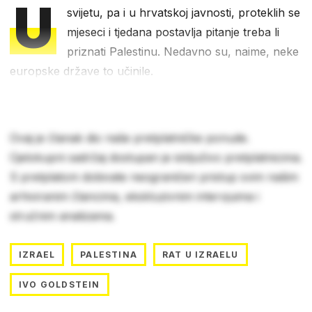
U
svijetu, pa i u hrvatskoj javnosti, proteklih se
mjeseci i tjedana postavlja pitanje treba li
priznati Palestinu. Nedavno su, naime, neke
europske države to učinile.
Ovaj je članak dio naše pretplatničke ponude.
Cjelokupni sadržaj dostupan je isključivo pretplatnicima.
S pretplatom dobivate neograničen pristup svim našim
arhiviranim člancima, ekskluzivnim intervjuima i
stručnim analizama.
IZRAEL
PALESTINA
RAT U IZRAELU
IVO GOLDSTEIN