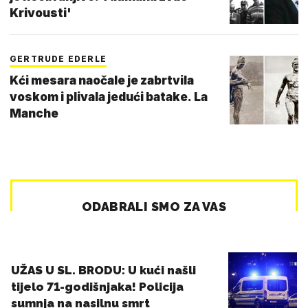
Krivousti'
GERTRUDE EDERLE
Kći mesara naočale je zabrtvila
voskom i plivala jedući batake. La
Manche