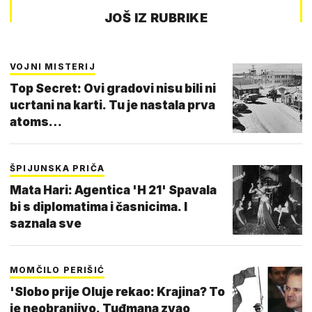
JOŠ IZ RUBRIKE
VOJNI MISTERIJ
Top Secret: Ovi gradovi nisu bili ni
ucrtani na karti. Tu je nastala prva
atoms…
ŠPIJUNSKA PRIČA
Mata Hari: Agentica 'H 21' Spavala
bi s diplomatima i časnicima. I
saznala sve
MOMČILO PERIŠIĆ
'Slobo prije Oluje rekao: Krajina? To
je neobranjivo. Tuđmana zvao