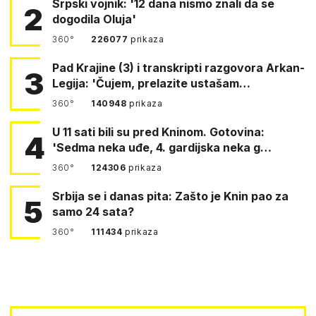
Srpski vojnik: '12 dana nismo znali da se
2
dogodila Oluja'
360°
226077
prikaza
Pad Krajine (3) i transkripti razgovora Arkan-
3
Legija: 'Čujem, prelazite ustašam…
360°
140948
prikaza
U 11 sati bili su pred Kninom. Gotovina:
4
'Sedma neka uđe, 4. gardijska neka g…
360°
124306
prikaza
Srbija se i danas pita: Zašto je Knin pao za
5
samo 24 sata?
360°
111434
prikaza