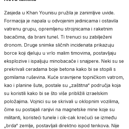
Zasjeda u Khan Younisu pružila je zanimljive uvide.
Formacija je napala u odvojenim jedinicama i ostavila
vatrenu grupu, opremljenu strojnicama i raketnim
bacačima, da brani tunel. Ti trenuci su zabilježeni
dronom. Druge snimke sličnih incidenata prikazuju
borce koji djeluju u vrlo malim timovima, postavljaju
eksplozive i ispaljuju minobacače i snajpere. Neki su se
prekrivali ceradama boje betona kako bi se stopili s
gomilama ruševina. Kuće sravnjene topničkom vatrom,
kao i planine šute, postale su „zaštitna“ područja koja
su koristili kako bi se što više približili izraelskim
položajima. Vojnici su se skrivali u oklopnim vozilima,
čime su postajali ranjivi na magnetske mine koje su
militanti, koristeći tunele i cik-cak krećući se između
„brda“ zemlje, postavljali direktno ispod tenkova. Nije