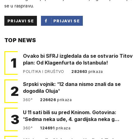
se u raspravu.
PRIJAVI SE
PRIJAVI SE
PUTEM
TOP NEWS
FACEBOOKA
Ovako bi SFRJ izgledala da se ostvario Titov
1
plan: Od Klagenfurta do Istanbula!
POLITIKA I DRUŠTVO
282663
prikaza
Srpski vojnik: '12 dana nismo znali da se
2
dogodila Oluja'
360°
226626
prikaza
U 11 sati bili su pred Kninom. Gotovina:
3
'Sedma neka uđe, 4. gardijska neka g…
360°
124691
prikaza