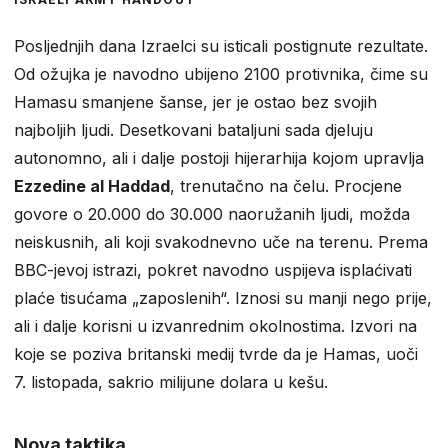
Posljednjih dana Izraelci su isticali postignute rezultate.
Od ožujka je navodno ubijeno 2100 protivnika, čime su
Hamasu smanjene šanse, jer je ostao bez svojih
najboljih ljudi. Desetkovani bataljuni sada djeluju
autonomno, ali i dalje postoji hijerarhija kojom upravlja
Ezzedine al Haddad
, trenutačno na čelu. Procjene
govore o 20.000 do 30.000 naoružanih ljudi, možda
neiskusnih, ali koji svakodnevno uče na terenu. Prema
BBC-jevoj istrazi, pokret navodno uspijeva isplaćivati
plaće tisućama „zaposlenih“. Iznosi su manji nego prije,
ali i dalje korisni u izvanrednim okolnostima. Izvori na
koje se poziva britanski medij tvrde da je Hamas, uoči
7. listopada, sakrio milijune dolara u kešu.
Nova taktika