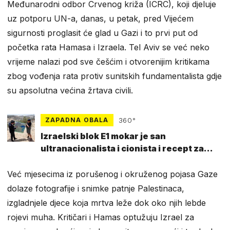
Međunarodni odbor Crvenog križa (ICRC), koji djeluje
uz potporu UN-a, danas, u petak, pred Vijećem
sigurnosti proglasit će glad u Gazi i to prvi put od
početka rata Hamasa i Izraela. Tel Aviv se već neko
vrijeme nalazi pod sve češćim i otvorenijim kritikama
zbog vođenja rata protiv sunitskih fundamentalista gdje
su apsolutna većina žrtava civili.
ZAPADNA OBALA
360°
Izraelski blok E1 mokar je san
ultranacionalista i cionista i recept za
nestanak Palestinaca
Već mjesecima iz porušenog i okruženog pojasa Gaze
dolaze fotografije i snimke patnje Palestinaca,
izgladnjele djece koja mrtva leže dok oko njih lebde
rojevi muha. Kritičari i Hamas optužuju Izrael za