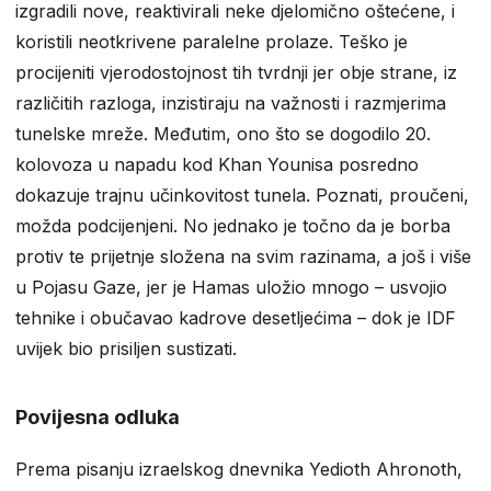
izgradili nove, reaktivirali neke djelomično oštećene, i
koristili neotkrivene paralelne prolaze. Teško je
procijeniti vjerodostojnost tih tvrdnji jer obje strane, iz
različitih razloga, inzistiraju na važnosti i razmjerima
tunelske mreže. Međutim, ono što se dogodilo 20.
kolovoza u napadu kod Khan Younisa posredno
dokazuje trajnu učinkovitost tunela. Poznati, proučeni,
možda podcijenjeni. No jednako je točno da je borba
protiv te prijetnje složena na svim razinama, a još i više
u Pojasu Gaze, jer je Hamas uložio mnogo – usvojio
tehnike i obučavao kadrove desetljećima – dok je IDF
uvijek bio prisiljen sustizati.
Povijesna odluka
Prema pisanju izraelskog dnevnika Yedioth Ahronoth,