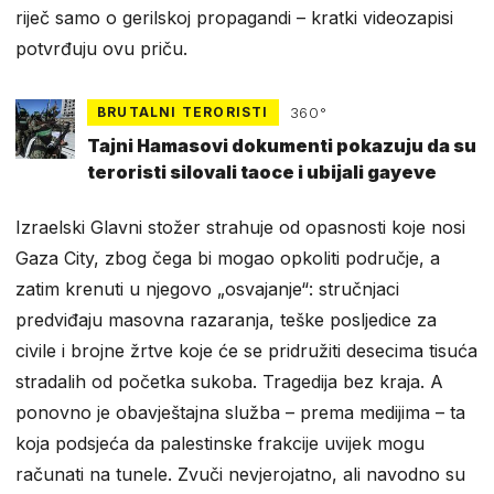
riječ samo o gerilskoj propagandi – kratki videozapisi
potvrđuju ovu priču.
BRUTALNI TERORISTI
360°
Tajni Hamasovi dokumenti pokazuju da su
teroristi silovali taoce i ubijali gayeve
Izraelski Glavni stožer strahuje od opasnosti koje nosi
Gaza City, zbog čega bi mogao opkoliti područje, a
zatim krenuti u njegovo „osvajanje“: stručnjaci
predviđaju masovna razaranja, teške posljedice za
civile i brojne žrtve koje će se pridružiti desecima tisuća
stradalih od početka sukoba. Tragedija bez kraja. A
ponovno je obavještajna služba – prema medijima – ta
koja podsjeća da palestinske frakcije uvijek mogu
računati na tunele. Zvuči nevjerojatno, ali navodno su