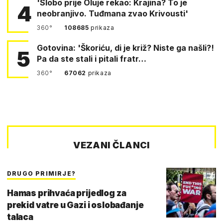
'Slobo prije Oluje rekao: Krajina? To je
4
neobranjivo. Tuđmana zvao Krivousti'
360°
108685
prikaza
Gotovina: 'Škoriću, di je križ? Niste ga našli?!
5
Pa da ste stali i pitali fratr…
360°
67062
prikaza
VEZANI ČLANCI
DRUGO PRIMIRJE?
Hamas prihvaća prijedlog za
prekid vatre u Gazi i oslobađanje
talaca