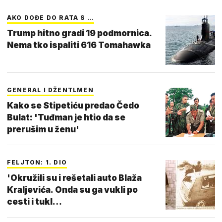
AKO DOĐE DO RATA S …
Trump hitno gradi 19 podmornica.
Nema tko ispaliti 616 Tomahawka
GENERAL I DŽENTLMEN
Kako se Stipetiću predao Čedo
Bulat: 'Tuđman je htio da se
prerušim u ženu'
FELJTON: 1. DIO
'Okružili su i rešetali auto Blaža
Kraljevića. Onda su ga vukli po
cesti i tukl…