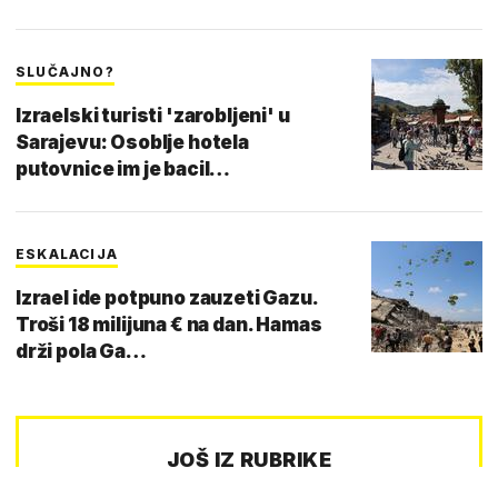
SLUČAJNO?
Izraelski turisti 'zarobljeni' u
Sarajevu: Osoblje hotela
putovnice im je bacil…
ESKALACIJA
Izrael ide potpuno zauzeti Gazu.
Troši 18 milijuna € na dan. Hamas
drži pola Ga…
JOŠ IZ RUBRIKE