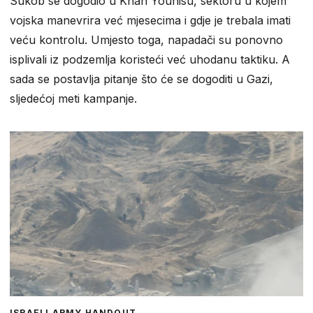
Sukob se dogodio u Khan Younisu, sektoru u kojem
vojska manevrira već mjesecima i gdje je trebala imati
veću kontrolu. Umjesto toga, napadači su ponovno
isplivali iz podzemlja koristeći već uhodanu taktiku. A
sada se postavlja pitanje što će se dogoditi u Gazi,
sljedećoj meti kampanje.
ISRAELI ARMY HANDOUT