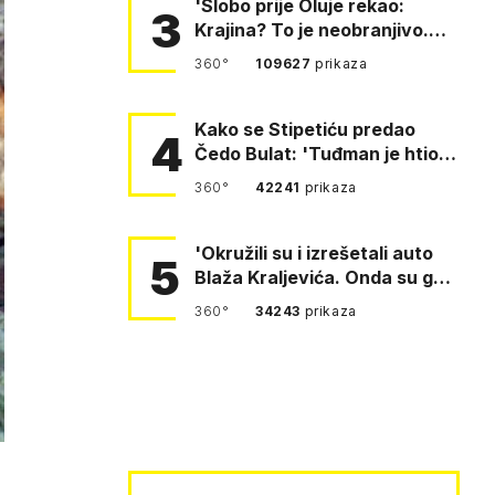
'Slobo prije Oluje rekao:
3
Krajina? To je neobranjivo.
Tuđmana zvao Krivousti'
360°
109627
prikaza
Kako se Stipetiću predao
4
Čedo Bulat: 'Tuđman je htio
da se prerušim u ženu'
360°
42241
prikaza
'Okružili su i izrešetali auto
5
Blaža Kraljevića. Onda su ga
vukli po cesti'
360°
34243
prikaza