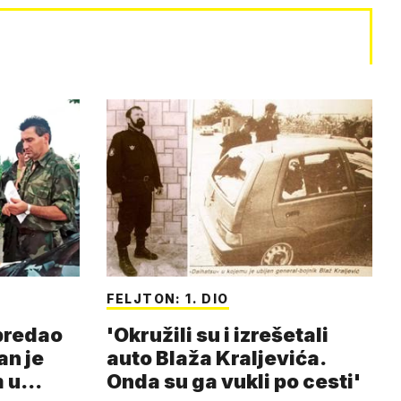
FELJTON: 1. DIO
 predao
'Okružili su i izrešetali
an je
auto Blaža Kraljevića.
m u
Onda su ga vukli po cesti'