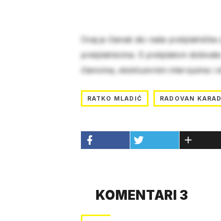
Ovaj je članak dio naše pretplatničke
pretplatnicima. S pretplatom dobivat
člancima, ekskluzivnim intervjuima i 
RATKO MLADIĆ
RADOVAN KARAD
KOMENTARI 3