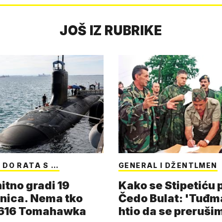
JOŠ IZ RUBRIKE
 DO RATA S …
GENERAL I DŽENTLMEN
itno gradi 19
Kako se Stipetiću
nica. Nema tko
Čedo Bulat: 'Tuđm
i 616 Tomahawka
htio da se preruši