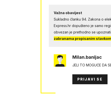
Važna obavijest
Sukladno članku 94. Zakona o elek
Express.hr dopušteno je samo regist
obvezan je prethodno se upoznati
zabranama propisanim stavkom 
Milan.banijac
JELI TO MOGUĆE DA S
PRIJAVI SE