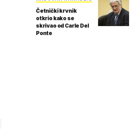
Četnički krvnik
otkrio kako se
skrivao od Carle Del
Ponte