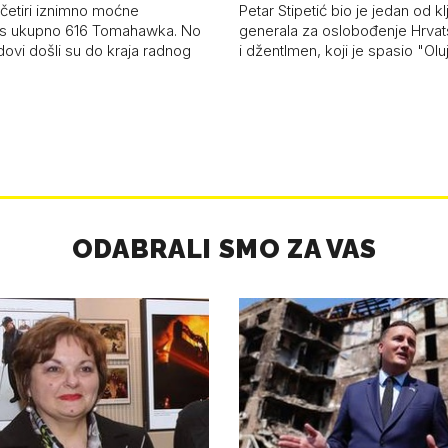
ženu'
četiri iznimno moćne
Petar Stipetić bio je jedan od kl
s ukupno 616 Tomahawka. No
generala za oslobođenje Hrvat
dovi došli su do kraja radnog
i džentlmen, koji je spasio "Ol