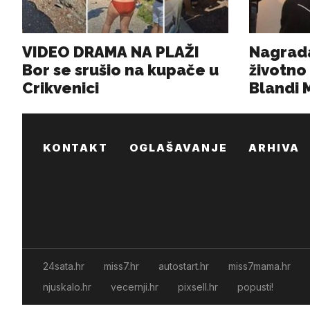
KONTAKT
OGLAŠAVANJE
ARHIVA
24sata.hr
miss7.hr
autostart.hr
miss7mama.hr
njuskalo.hr
vecernji.hr
pixsell.hr
popusti!