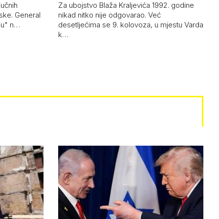
jučnih
Za ubojstvo Blaža Kraljevića 1992. godine
ske. General
nikad nitko nije odgovarao. Već
uju" n…
desetljećima se 9. kolovoza, u mjestu Varda
k…