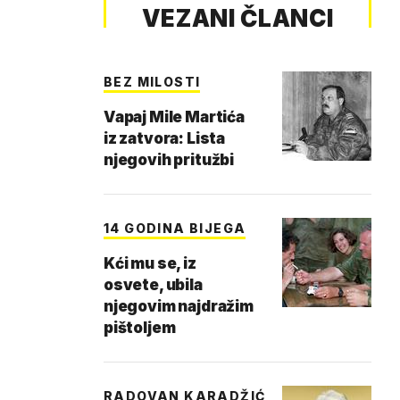
VEZANI ČLANCI
BEZ MILOSTI
Vapaj Mile Martića
iz zatvora: Lista
njegovih pritužbi
14 GODINA BIJEGA
Kći mu se, iz
osvete, ubila
njegovim najdražim
pištoljem
RADOVAN KARADŽIĆ