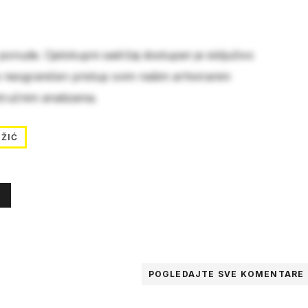
 ponude. Cjelokupni sadržaj dostupan je isključivo
e neograničen pristup svim našim arhiviranim
stručnim analizama.
ŽIĆ
POGLEDAJTE SVE
KOMENTARE