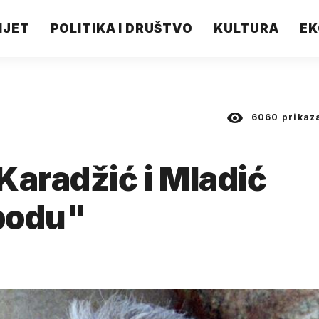
IJET
POLITIKA I DRUŠTVO
KULTURA
EK
6060
prikaz
Karadžić i Mladić
obodu"