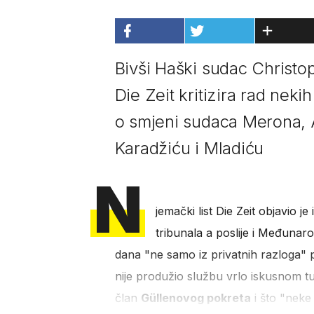
Bivši Haški sudac Christop
Die Zeit kritizira rad nek
o smjeni sudaca Merona, A
Karadžiću i Mladiću
N
jemački list Die Zeit objavio je
tribunala a poslije i Međunar
dana "ne samo iz privatnih razloga" 
nije produžio službu vrlo iskusnom tu
član
Güllenovog pokreta
i što "neke