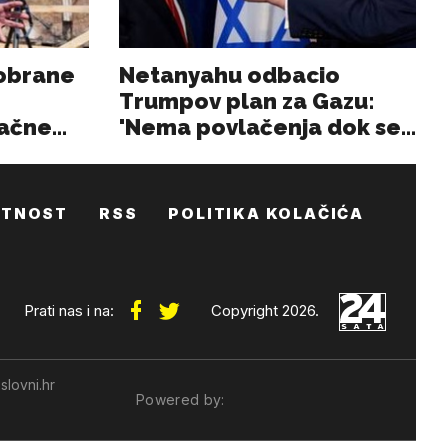
ATNOST
RSS
POLITIKA KOLAČIĆA
Prati nas i na:
Copyright 2026.
slovni.hr
Powered by: