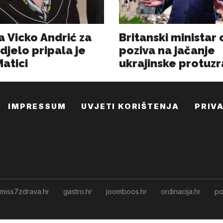
IMPRESSUM
UVJETI KORIŠTENJA
PRIV
miss7zdrava.hr
gastro.hr
joomboos.hr
ordinacija.hr
po