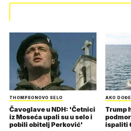
THOMPSONOVO SELO
AKO DOĐE
Čavoglave u NDH: 'Četnici
Trump h
iz Moseća upali su u selo i
podmor
pobili obitelj Perković'
ispalit