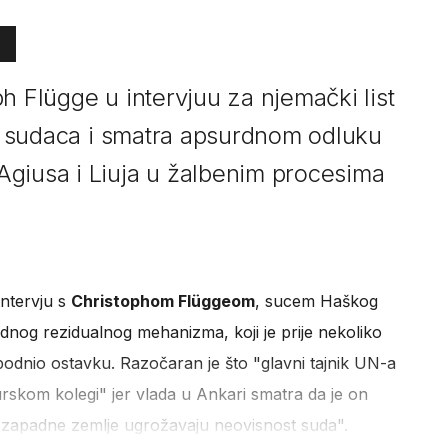
h Flügge u intervjuu za njemački list
ih sudaca i smatra apsurdnom odluku
giusa i Liuja u žalbenim procesima
 intervju s
Christophom Flüggeom
, sucem Haškog
odnog rezidualnog mehanizma, koji je prije nekoliko
podnio ostavku. Razočaran je što "glavni tajnik UN-a
rskom kolegi" jer vlada u Ankari smatra da je on
 zapadne zemlje ugrožavaju neovisnost suda".