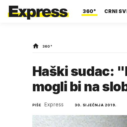
360°
CRNI SV
360°
Haški sudac: "
mogli bi na sl
Express
PIŠE
30. SIJEČNJA 2019.