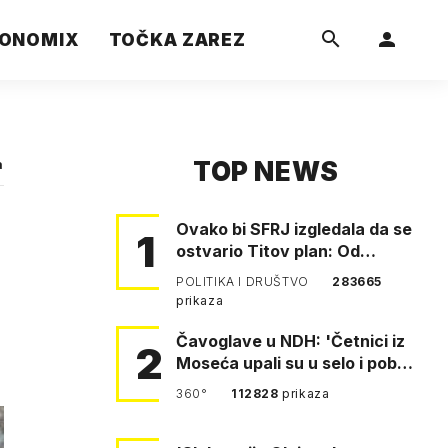
ONOMIX
TOČKA ZAREZ
TOP NEWS
a
Ovako bi SFRJ izgledala da se
1
ostvario Titov plan: Od
Klagenfurta do Istanbula!
POLITIKA I DRUŠTVO
283665
prikaza
Čavoglave u NDH: 'Četnici iz
2
Moseća upali su u selo i pobili
obitelj Perković'
360°
112828
prikaza