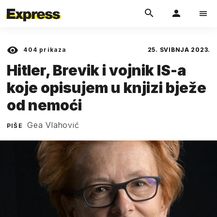
404
prikaza
25. SVIBNJA 2023.
Hitler, Brevik i vojnik IS-a
koje opisujem u knjizi bježe
od nemoći
Gea Vlahović
PIŠE