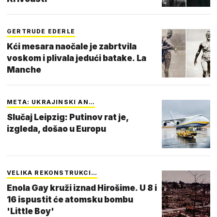
GERTRUDE EDERLE
Kći mesara naočale je zabrtvila
voskom i plivala jedući batake. La
Manche
META: UKRAJINSKI AN…
Slučaj Leipzig: Putinov rat je,
izgleda, došao u Europu
VELIKA REKONSTRUKCI…
Enola Gay kruži iznad Hirošime. U 8 i
16 ispustit će atomsku bombu
'Little Boy'