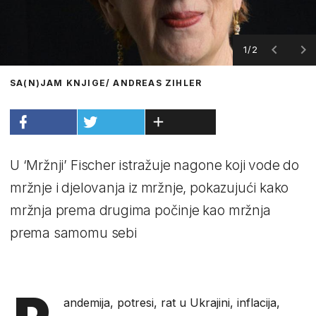
1/2
SA(N)JAM KNJIGE/ ANDREAS ZIHLER
U ‘Mržnji’ Fischer istražuje nagone koji vode do
mržnje i djelovanja iz mržnje, pokazujući kako
mržnja prema drugima počinje kao mržnja
prema samomu sebi
andemija, potresi, rat u Ukrajini, inflacija,