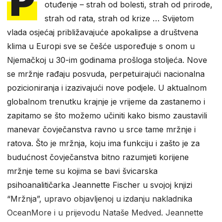
P
otuđenje – strah od bolesti, strah od prirode,
strah od rata, strah od krize … Svijetom
vlada osjećaj približavajuće apokalipse a društvena
klima u Europi sve se češće uspoređuje s onom u
Njemačkoj u 30-im godinama prošloga stoljeća. Nove
se mržnje rađaju posvuda, perpetuirajući nacionalna
pozicioniranja i izazivajući nove podjele. U aktualnom
globalnom trenutku krajnje je vrijeme da zastanemo i
zapitamo se što možemo učiniti kako bismo zaustavili
manevar čovječanstva ravno u srce tame mržnje i
ratova. Što je mržnja, koju ima funkciju i zašto je za
budućnost čovječanstva bitno razumjeti korijene
mržnje teme su kojima se bavi švicarska
psihoanalitičarka Jeannette Fischer u svojoj knjizi
“Mržnja”, upravo objavljenoj u izdanju nakladnika
OceanMore i u prijevodu Nataše Medved. Jeannette