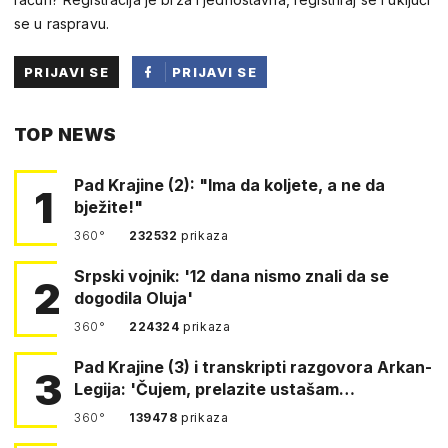
se u raspravu.
PRIJAVI SE
PRIJAVI SE
PUTEM
TOP NEWS
FACEBOOKA
Pad Krajine (2): "Ima da koljete, a ne da
1
bježite!"
360°
232532
prikaza
Srpski vojnik: '12 dana nismo znali da se
2
dogodila Oluja'
360°
224324
prikaza
Pad Krajine (3) i transkripti razgovora Arkan-
3
Legija: 'Čujem, prelazite ustašam…
360°
139478
prikaza