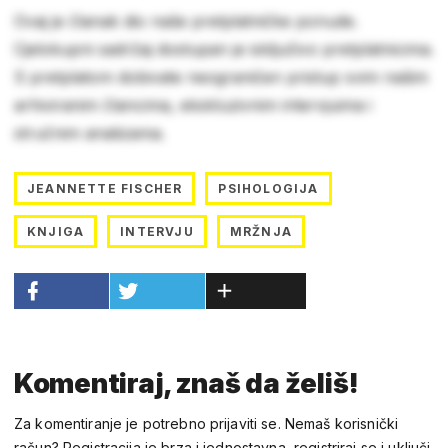
Ovaj je članak dio naše pretplatničke ponude.
Cjelokupni sadržaj dostupan je isključivo pretplatnicima.
S pretplatom dobivate neograničen pristup svim našim
arhiviranim člancima, ekskluzivnim intervjuima i
stručnim analizama.
JEANNETTE FISCHER
PSIHOLOGIJA
KNJIGA
INTERVJU
MRŽNJA
Komentiraj, znaš da želiš!
Za komentiranje je potrebno prijaviti se. Nemaš korisnički
račun? Registracija je brza i jednostavna, registriraj se i uključi