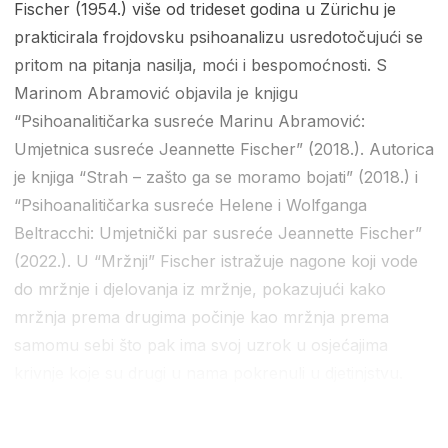
Fischer (1954.) više od trideset godina u Zürichu je
prakticirala frojdovsku psihoanalizu usredotočujući se
pritom na pitanja nasilja, moći i bespomoćnosti. S
Marinom Abramović objavila je knjigu
“Psihoanalitičarka susreće Marinu Abramović:
Umjetnica susreće Jeannette Fischer” (2018.). Autorica
je knjiga “Strah – zašto ga se moramo bojati” (2018.) i
“Psihoanalitičarka susreće Helene i Wolfganga
Beltracchi: Umjetnički par susreće Jeannette Fischer”
(2022.). U “Mržnji” Fischer istražuje nagone koji vode
do mržnje i djelovanja iz mržnje, pokazujući kako
mržnja prema drugima počinje kao mržnja prema
samomu sebi što pak ima svoj uzrok u osjećajima
krivnje koje su drugi u nama pokrenuli u djetinjstvu.