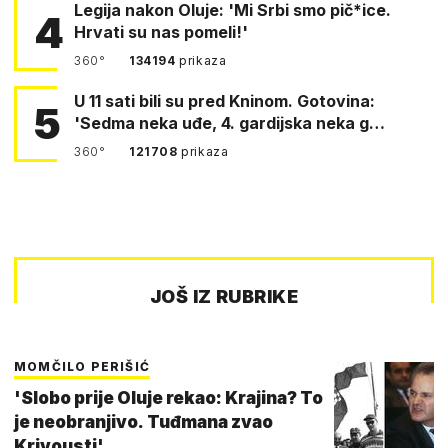
Legija nakon Oluje: 'Mi Srbi smo pič*ice.
4
Hrvati su nas pomeli!'
360°
134194
prikaza
U 11 sati bili su pred Kninom. Gotovina:
5
'Sedma neka uđe, 4. gardijska neka g…
360°
121708
prikaza
JOŠ IZ RUBRIKE
MOMČILO PERIŠIĆ
'Slobo prije Oluje rekao: Krajina? To
je neobranjivo. Tuđmana zvao
Krivousti'