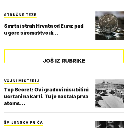
STRUČNE TEZE
Smrtni strah Hrvata od Eura: pad
u gore siromaštvo ili...
JOŠ IZ RUBRIKE
VOJNI MISTERIJ
Top Secret: Ovi gradovi nisu bili ni
ucrtani na karti. Tu je nastala prva
atoms…
ŠPIJUNSKA PRIČA