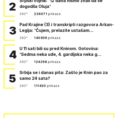
Srpski vojnik: '12 dana nismo znali da se
2
dogodila Oluja'
360°
226071
prikaza
Pad Krajine (3) i transkripti razgovora Arkan-
3
Legija: 'Čujem, prelazite ustašam…
360°
140939
prikaza
U 11 sati bili su pred Kninom. Gotovina:
4
'Sedma neka uđe, 4. gardijska neka g…
360°
124298
prikaza
Srbija se i danas pita: Zašto je Knin pao za
5
samo 24 sata?
360°
111430
prikaza