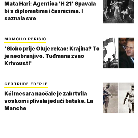
Mata Hari: Agentica 'H 21' Spavala
bi s diplomatima i časnicima. I
saznala sve
MOMČILO PERIŠIĆ
'Slobo prije Oluje rekao: Krajina? To
je neobranjivo. Tuđmana zvao
Krivousti'
GERTRUDE EDERLE
Kći mesara naočale je zabrtvila
voskom i plivala jedući batake. La
Manche