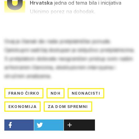
U
Hrvatska
jedna od tema bila i inicijativa
Ukinimo porez na dohodak.
Ovaj je članak dio naše pretplatničke ponude.
Cjelokupni sadržaj dostupan je isključivo pretplatnicima.
S pretplatom dobivate neograničen pristup svim našim
arhiviranim člancima, ekskluzivnim intervjuima i
stručnim analizama.
FRANO ČIRKO
NDH
NEONACISTI
EKONOMIJA
ZA DOM SPREMNI