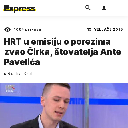
1064
prikaza
19. VELJAČE 2019.
HRT u emisiju o porezima
zvao Čirka, štovatelja Ante
Pavelića
Ira Kralj
PIŠE