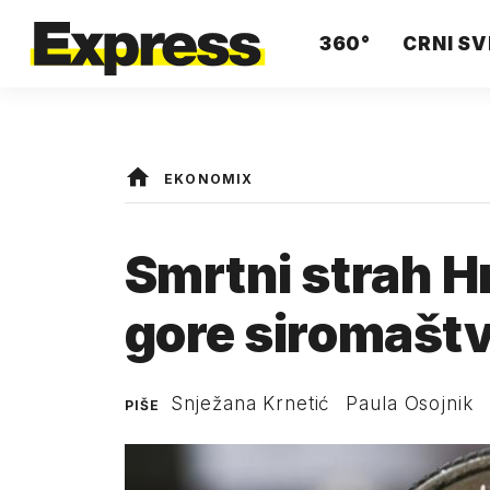
360°
CRNI SV
EKONOMIX
Smrtni strah H
gore siromaštvo
Snježana Krnetić
Paula Osojnik
PIŠE