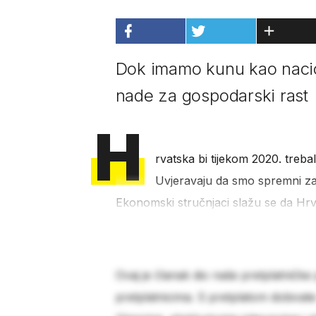
Dok imamo kunu kao nacio
nade za gospodarski rast
H
rvatska bi tijekom 2020. treba
Uvjeravaju da smo spremni za 
Ekonomski stručnjaci slažu se da Hrva
Ovaj je članak dio naše pretplatničke
pretplatnicima. S pretplatom dobivat