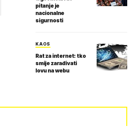
pitanje je
nacionalne
sigurnosti
KAOS
Rat za internet: tko
smije zarađivati
lovu na webu