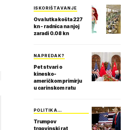
ISKORIŠTAVANJE
Ova lutka košta 227
kn - radnica na njoj
zaradi 0.08 kn
NAPREDAK?
Pet stvari o
kinesko-
američkom primirju
u carinskom ratu
POLITIKA
MERKANTILI…
Trumpov
trgovinski rat