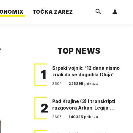
ONOMIX
TOČKA ZAREZ
TOP NEWS
a
Srpski vojnik: '12 dana nismo
1
znali da se dogodila Oluja'
360°
225295
prikaza
Pad Krajine (3) i transkripti
2
razgovora Arkan-Legija:
'Čujem, prelazite ustašam…
360°
140325
prikaza