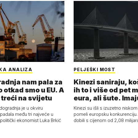
KA ANALIZA
PELJEŠKI MOST
adnja nam pala za
Kinezi saniraju, ko
o otkad smo u EU. A
ih to i više od pet 
 treći na svijetu
eura, ali šute. Ima
dogradnja je u okviru
Kinezi su išli s izuzetno niskom
spadala među tri najveće u
pomeli europsku konkurenciju
 politički ekonomist Luka Brkić
dobili s cijenom od 2,08 milija