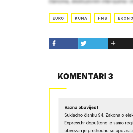
člancima, ekskluzivnim intervjuima i 
EURO
KUNA
HNB
EKONO
KOMENTARI 3
Važna obavijest
Sukladno članku 94. Zakona o elek
Express.hr dopušteno je samo regist
obvezan je prethodno se upoznati