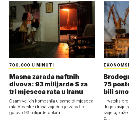
700.000 U MINUTI
EKONOMS
Masna zarada naftnih
Brodogr
divova: 93 milijarde $ za
75 post
tri mjeseca rata u Iranu
bili smo
Osam velikih kompanija u samo tri mjeseca
Hrvatska bro
rata Amerike i Irana zajedno je zaradilo
Jugoslavije 
gotovo 93 milijarde dolara
svijetu, kaže
z…