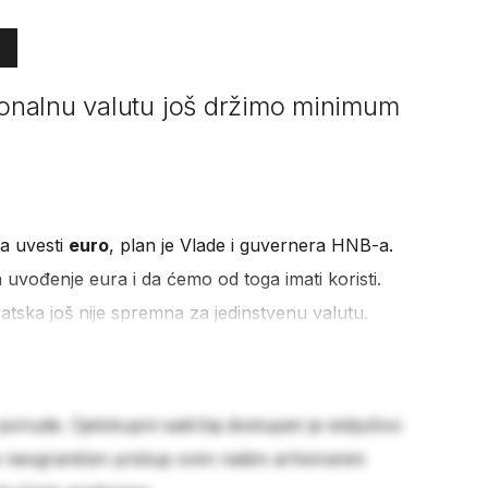
nalnu valutu još držimo minimum
la uvesti
euro
, plan je Vlade i guvernera HNB-a.
uvođenje eura i da ćemo od toga imati koristi.
tska još nije spremna za jedinstvenu valutu.
 ponude. Cjelokupni sadržaj dostupan je isključivo
e neograničen pristup svim našim arhiviranim