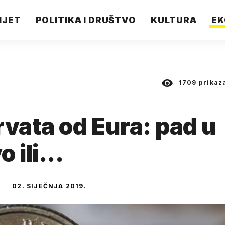
IJET
POLITIKA I DRUŠTVO
KULTURA
EK
1709
prikaz
rvata od Eura: pad u
 ili...
02. SIJEČNJA 2019.