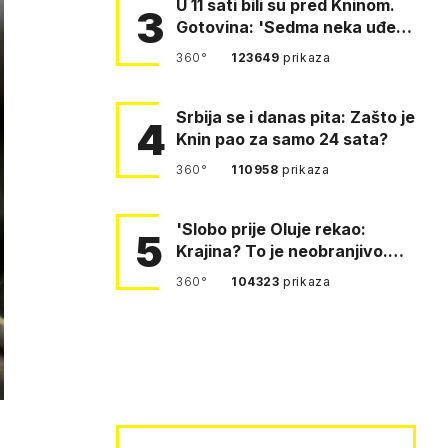
U 11 sati bili su pred Kninom.
3
Gotovina: 'Sedma neka uđe,
4. gardijska neka g…
360°
123649
prikaza
Srbija se i danas pita: Zašto je
4
Knin pao za samo 24 sata?
360°
110958
prikaza
'Slobo prije Oluje rekao:
5
Krajina? To je neobranjivo.
Tuđmana zvao Krivousti'
360°
104323
prikaza