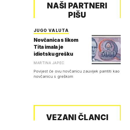
NAŠI PARTNERI
PIŠU
JUGO VALUTA
Novčanica s likom
Tita imala je
idiotsku grešku
MARTINA JAPEC
Povijest će ovu novčanicu zauvijek pamtiti kao
novčanicu s greškom
VEZANI ČLANCI