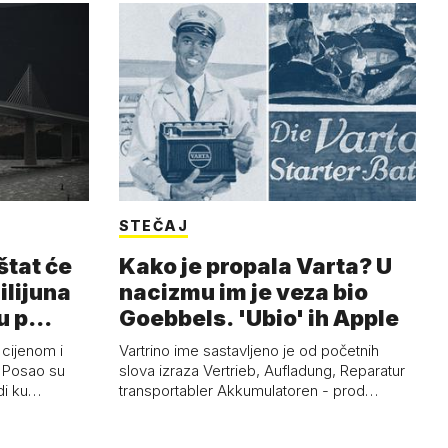
STEČAJ
štat će
Kako je propala Varta? U
milijuna
nacizmu im je veza bio
ju p…
Goebbels. 'Ubio' ih Apple
 cijenom i
Vartrino ime sastavljeno je od početnih
. Posao su
slova izraza Vertrieb, Aufladung, Reparatur
rdi ku…
transportabler Akkumulatoren - prod…