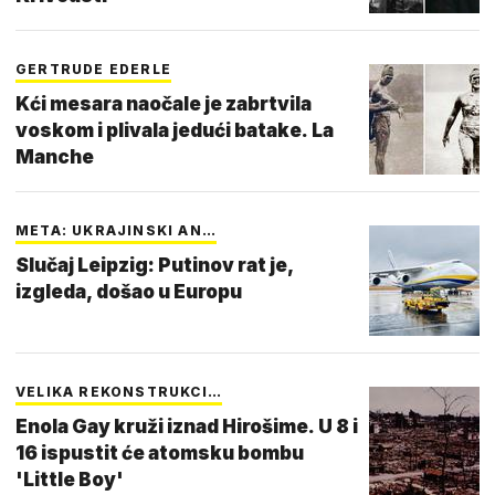
GERTRUDE EDERLE
Kći mesara naočale je zabrtvila
voskom i plivala jedući batake. La
Manche
META: UKRAJINSKI AN…
Slučaj Leipzig: Putinov rat je,
izgleda, došao u Europu
VELIKA REKONSTRUKCI…
Enola Gay kruži iznad Hirošime. U 8 i
16 ispustit će atomsku bombu
'Little Boy'