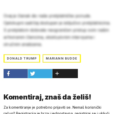
Ovaj je članak dio naše pretplatničke ponude.
Cjelokupni sadržaj dostupan je isključivo pretplatnicima.
S pretplatom dobivate neograničen pristup svim našim
arhiviranim člancima, ekskluzivnim intervjuima i
stručnim analizama.
DONALD TRUMP
MARIANN BUDDE
Komentiraj, znaš da želiš!
Za komentiranje je potrebno prijaviti se. Nemaš korisnički
račun? Registracija je brza i jednostavna, registriraj se i uključi