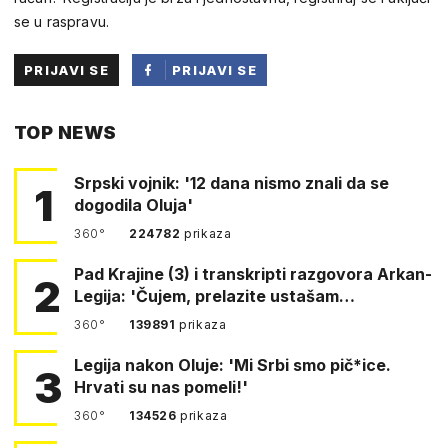
se u raspravu.
PRIJAVI SE
PRIJAVI SE
PUTEM
TOP NEWS
FACEBOOKA
Srpski vojnik: '12 dana nismo znali da se
1
dogodila Oluja'
360°
224782
prikaza
Pad Krajine (3) i transkripti razgovora Arkan-
2
Legija: 'Čujem, prelazite ustašam…
360°
139891
prikaza
Legija nakon Oluje: 'Mi Srbi smo pič*ice.
3
Hrvati su nas pomeli!'
360°
134526
prikaza