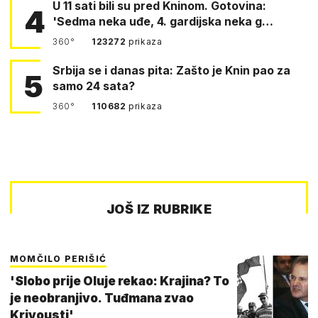
U 11 sati bili su pred Kninom. Gotovina:
4
'Sedma neka uđe, 4. gardijska neka g…
360°
123272
prikaza
Srbija se i danas pita: Zašto je Knin pao za
5
samo 24 sata?
360°
110682
prikaza
JOŠ IZ RUBRIKE
MOMČILO PERIŠIĆ
'Slobo prije Oluje rekao: Krajina? To
je neobranjivo. Tuđmana zvao
Krivousti'