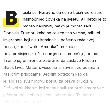
B
ojala se. Naravno da će se bojati vjerojatno
najmoćnijeg čovjeka na svijetu. Ali netko je to
morao napraviti, netko je morao reći
Donaldu Trumpu kako se osjeća tiha većina, milijuni
imigranata koji nisu kriminalci i pošteno rade svoj
posao, kao i "woke Amerika" na koju se
novi predsjednik očito namjerio. U noćašnjoj odluci
Trump je, primjerice, zabranio da zastave Pridea i
Black Lives Matter izvjese na državnim zgradama u
različitim prigodama. Jednim potezom kao da
je izbrisao svu njihovu borbu za prava drukčijih.
Državni službenici koji su se bavili tim problemom već
jučer su poslani na plaćeni odmor dok Trump ne
odluči što će s njima.