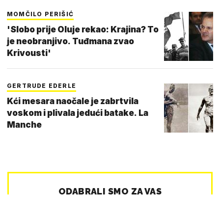
MOMČILO PERIŠIĆ
'Slobo prije Oluje rekao: Krajina? To
je neobranjivo. Tuđmana zvao
Krivousti'
GERTRUDE EDERLE
Kći mesara naočale je zabrtvila
voskom i plivala jedući batake. La
Manche