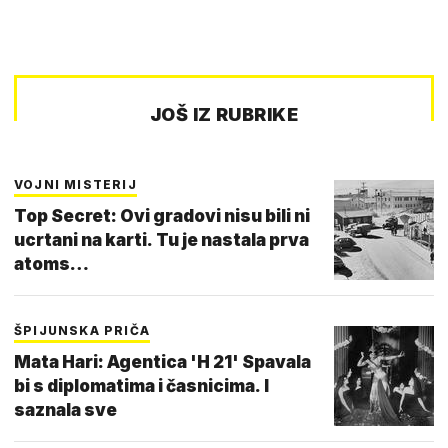
JOŠ IZ RUBRIKE
VOJNI MISTERIJ
Top Secret: Ovi gradovi nisu bili ni
ucrtani na karti. Tu je nastala prva
atoms…
ŠPIJUNSKA PRIČA
Mata Hari: Agentica 'H 21' Spavala
bi s diplomatima i časnicima. I
saznala sve