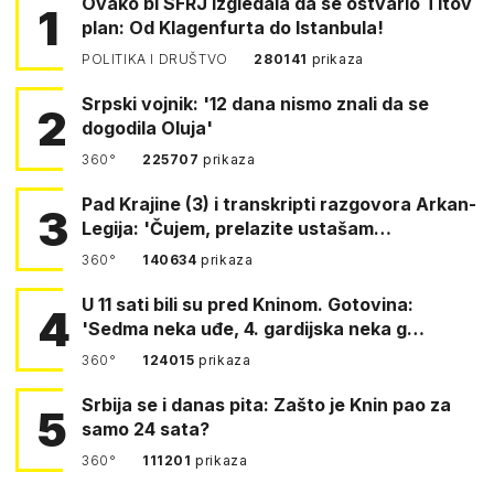
Ovako bi SFRJ izgledala da se ostvario Titov
1
plan: Od Klagenfurta do Istanbula!
POLITIKA I DRUŠTVO
280141
prikaza
Srpski vojnik: '12 dana nismo znali da se
2
dogodila Oluja'
360°
225707
prikaza
Pad Krajine (3) i transkripti razgovora Arkan-
3
Legija: 'Čujem, prelazite ustašam…
360°
140634
prikaza
U 11 sati bili su pred Kninom. Gotovina:
4
'Sedma neka uđe, 4. gardijska neka g…
360°
124015
prikaza
Srbija se i danas pita: Zašto je Knin pao za
5
samo 24 sata?
360°
111201
prikaza