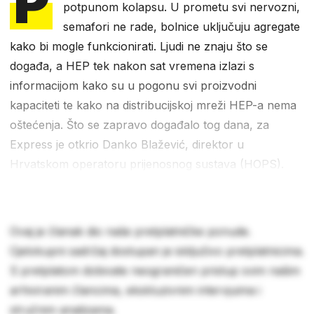
P
potpunom kolapsu. U prometu svi nervozni,
semafori ne rade, bolnice uključuju agregate
kako bi mogle funkcionirati. Ljudi ne znaju što se
događa, a HEP tek nakon sat vremena izlazi s
informacijom kako su u pogonu svi proizvodni
kapaciteti te kako na distribucijskoj mreži HEP-a nema
oštećenja. Što se zapravo događalo tog dana, za
Express je otkrio Danko Blažević, direktor u
Hrvatskom operatoru prijenosnog sustava (HOPS).
Ovaj je članak dio naše pretplatničke ponude.
Cjelokupni sadržaj dostupan je isključivo pretplatnicima.
S pretplatom dobivate neograničen pristup svim našim
arhiviranim člancima, ekskluzivnim intervjuima i
stručnim analizama.