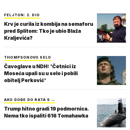
FELJTON: 2. DIO
Krv je curila iz kombija na semaforu
pred Splitom: Tko je ubio Blaža
Kraljevića?
THOMPSONOVO SELO
Čavoglave u NDH: 'Četnici iz
Moseća upali su u selo i pobili
obitelj Perković'
AKO DOĐE DO RATA S …
Trump hitno gradi 19 podmornica.
Nema tko ispaliti 616 Tomahawka