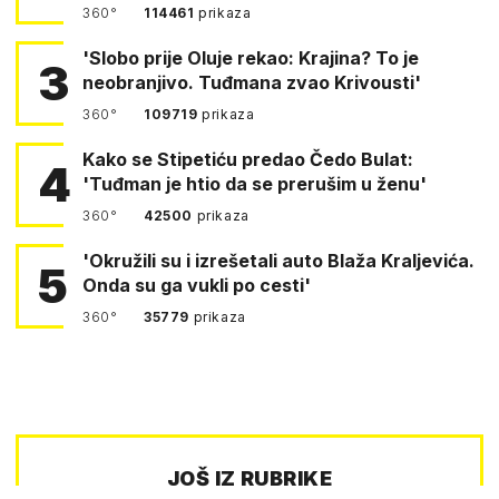
360°
114461
prikaza
'Slobo prije Oluje rekao: Krajina? To je
3
neobranjivo. Tuđmana zvao Krivousti'
360°
109719
prikaza
Kako se Stipetiću predao Čedo Bulat:
4
'Tuđman je htio da se prerušim u ženu'
360°
42500
prikaza
'Okružili su i izrešetali auto Blaža Kraljevića.
5
Onda su ga vukli po cesti'
360°
35779
prikaza
JOŠ IZ RUBRIKE