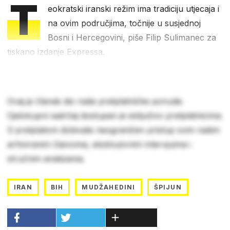
T
eokratski iranski režim ima tradiciju utjecaja i
na ovim područjima, točnije u susjednoj
Bosni i Hercegovini, piše Filip Sulimanec za
tiskano izdanje Expressa.
Ovaj je članak dio naše pretplatničke ponude.
Cjelokupni sadržaj dostupan je isključivo pretplatnicima.
S pretplatom dobivate neograničen pristup svim našim
arhiviranim člancima, ekskluzivnim intervjuima i
stručnim analizama.
IRAN
BIH
MUDŽAHEDINI
ŠPIJUN