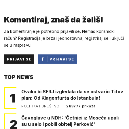
Komentiraj, znaš da želiš!
Za komentiranje je potrebno prijaviti se. Nemaš korisnički
račun? Registracija je brza i jednostavna, registriraj se i uključi
se u raspravu.
PRIJAVI SE
PRIJAVI SE
PUTEM
TOP NEWS
FACEBOOKA
Ovako bi SFRJ izgledala da se ostvario Titov
1
plan: Od Klagenfurta do Istanbula!
POLITIKA I DRUŠTVO
283777
prikaza
Čavoglave u NDH: 'Četnici iz Moseća upali
2
su u selo i pobili obitelj Perković'