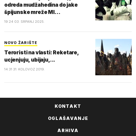
odreda mudžahedina do jake
špijunske mreže MI…
19:24 03. SRPANJ 2025.
NOVO ŽARIŠTE
Teroristi na vlasti: Reketare,
ucjenjuju, ubijaju,...
14:31 31. KOLOVOZ 2019.
KONTAKT
OGLAŠAVANJE
ARHIVA