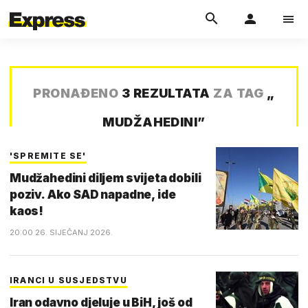
PRONAĐENO
3 REZULTATA
ZA TAG
„
MUDŽAHEDINI
”
'SPREMITE SE'
Mudžahedini diljem svijeta dobili
poziv. Ako SAD napadne, ide
kaos!
20:00 26. SIJEČANJ 2026.
IRANCI U SUSJEDSTVU
Iran odavno djeluje u BiH, još od