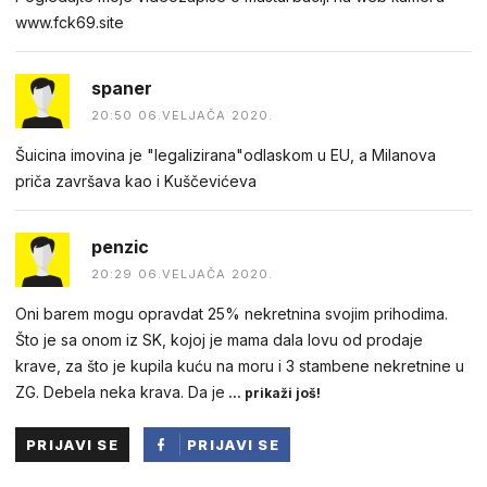
w︆︆w︆︆w︆︆.︆︆f︆︆ck69︆︆.︆︆site
spaner
20:50 06.VELJAČA 2020.
Šuicina imovina je "legalizirana"odlaskom u EU, a Milanova
priča završava kao i Kuščevićeva
penzic
20:29 06.VELJAČA 2020.
Oni barem mogu opravdat 25% nekretnina svojim prihodima.
Što je sa onom iz SK, kojoj je mama dala lovu od prodaje
krave, za što je kupila kuću na moru i 3 stambene nekretnine u
ZG. Debela neka krava. Da je
... prikaži još!
PRIJAVI SE
PRIJAVI SE
PUTEM