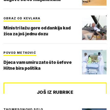
OBRAZ OD KEVLARA
Ministri lažu gore od đankija kad
žica za još jednu dozu
POVOD METKOVIĆ
Djeca vam umiru zato što šefove
Hitne bira politika
JOŠ IZ RUBRIKE
THOMPSONOVO SELO