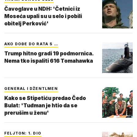
Čavoglave u NDH: 'Četnici iz
Moseća upali su u selo i pobili
obitelj Perković'
AKO DOĐE DO RATA S …
Trump hitno gradi 19 podmornica.
Nema tko ispaliti 616 Tomahawka
GENERAL I DŽENTLMEN
Kako se Stipetiću predao Čedo
Bulat: 'Tuđman je htio da se
prerušim u ženu'
FELJTON: 1. DIO