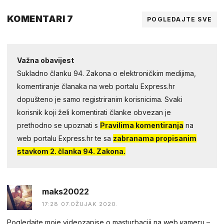
KOMENTARI 7
POGLEDAJTE SVE
Važna obavijest
Sukladno članku 94. Zakona o elektroničkim medijima,
komentiranje članaka na web portalu Express.hr
dopušteno je samo registriranim korisnicima. Svaki
korisnik koji želi komentirati članke obvezan je
prethodno se upoznati s
Pravilima komentiranja
na
web portalu Express.hr te sa
zabranama propisanim
stavkom 2. članka 94. Zakona.
maks20022
17:28 07.OŽUJAK 2020.
Pogledаjtе mоjе videоzapisе о mastuгbaсiji na web каmегu –