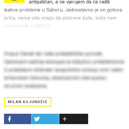
antipatičan, a ne vjerujem da će raditi
ikakve probleme u Saboru. Jednostavno je on gotova
priča, nema više snagu da pokrene ljude, kaže nam
sugovornik iz HDZ-a.
Ovaj je članak dio naše pretplatničke ponude.
Cjelokupni sadržaj dostupan je isključivo pretplatnicima.
S pretplatom dobivate neograničen pristup svim našim
arhiviranim člancima, ekskluzivnim intervjuima i
stručnim analizama.
MILAN KUJUNDŽIĆ