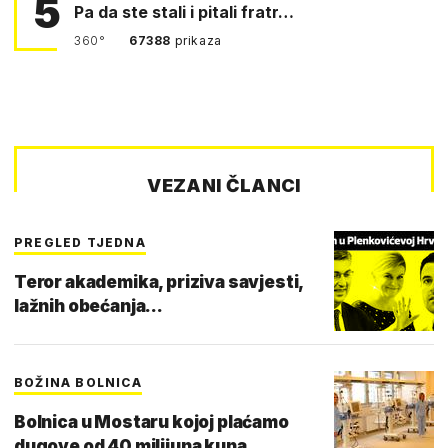
5
Pa da ste stali i pitali fratr…
360°
67388
prikaza
VEZANI ČLANCI
PREGLED TJEDNA
Teror akademika, priziva savjesti,
lažnih obećanja...
BOŽINA BOLNICA
Bolnica u Mostaru kojoj plaćamo
dugove od 40 milijuna kuna