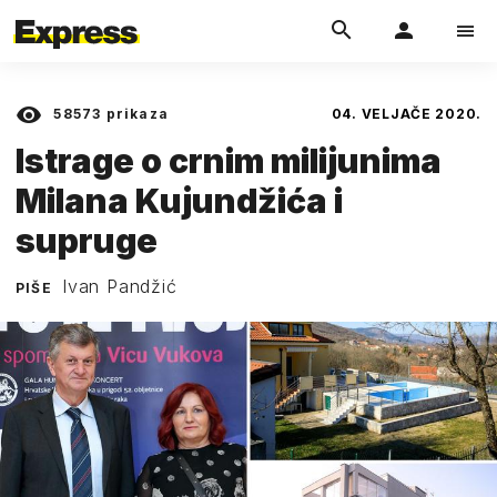
58573
prikaza
04. VELJAČE 2020.
Istrage o crnim milijunima
Milana Kujundžića i
supruge
Ivan Pandžić
PIŠE