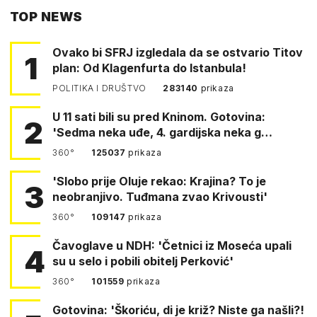
TOP NEWS
FACEBOOKA
Ovako bi SFRJ izgledala da se ostvario Titov
1
plan: Od Klagenfurta do Istanbula!
POLITIKA I DRUŠTVO
283140
prikaza
U 11 sati bili su pred Kninom. Gotovina:
2
'Sedma neka uđe, 4. gardijska neka g…
360°
125037
prikaza
'Slobo prije Oluje rekao: Krajina? To je
3
neobranjivo. Tuđmana zvao Krivousti'
360°
109147
prikaza
Čavoglave u NDH: 'Četnici iz Moseća upali
4
su u selo i pobili obitelj Perković'
360°
101559
prikaza
Gotovina: 'Škoriću, di je križ? Niste ga našli?!