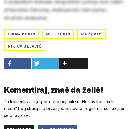
S pretplatom dobivate neograničen pristup svim našim
arhiviranim člancima, ekskluzivnim intervjuima i
stručnim analizama.
IVANA KEKIN
MILE KEKIN
MOŽEMO!
NIKICA JELAVIĆ
Komentiraj, znaš da želiš!
Za komentiranje je potrebno prijaviti se. Nemaš korisnički
račun? Registracija je brza i jednostavna, registriraj se i uključi
se u raspravu.