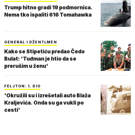
Trump hitno gradi 19 podmornica.
Nema tko ispaliti 616 Tomahawka
GENERAL I DŽENTLMEN
Kako se Stipetiću predao Čedo
Bulat: 'Tuđman je htio da se
prerušim u ženu'
FELJTON: 1. DIO
'Okružili su i izrešetali auto Blaža
Kraljevića. Onda su ga vukli po
cesti'