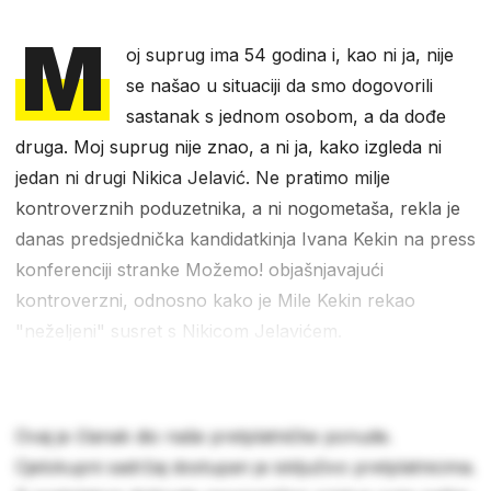
M
oj suprug ima 54 godina i, kao ni ja, nije
se našao u situaciji da smo dogovorili
sastanak s jednom osobom, a da dođe
druga. Moj suprug nije znao, a ni ja, kako izgleda ni
jedan ni drugi Nikica Jelavić. Ne pratimo milje
kontroverznih poduzetnika, a ni nogometaša, rekla je
danas predsjednička kandidatkinja Ivana Kekin na press
konferenciji stranke Možemo! objašnjavajući
kontroverzni, odnosno kako je Mile Kekin rekao
"neželjeni" susret s Nikicom Jelavićem.
Ovaj je članak dio naše pretplatničke ponude.
Cjelokupni sadržaj dostupan je isključivo pretplatnicima.