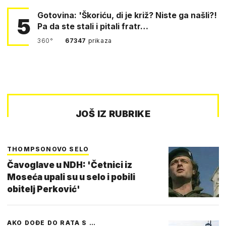
Gotovina: 'Škoriću, di je križ? Niste ga našli?!
5
Pa da ste stali i pitali fratr…
360°
67347
prikaza
JOŠ IZ RUBRIKE
THOMPSONOVO SELO
Čavoglave u NDH: 'Četnici iz
Moseća upali su u selo i pobili
obitelj Perković'
AKO DOĐE DO RATA S …