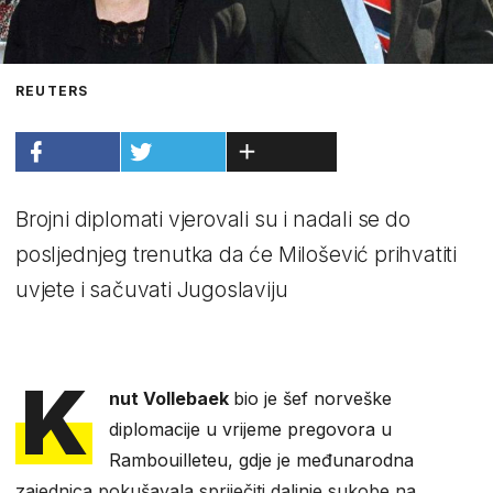
REUTERS
Brojni diplomati vjerovali su i nadali se do
posljednjeg trenutka da će Milošević prihvatiti
uvjete i sačuvati Jugoslaviju
K
nut Vollebaek
bio je šef norveške
diplomacije u vrijeme pregovora u
Rambouilleteu, gdje je međunarodna
zajednica pokušavala spriječiti daljnje sukobe na