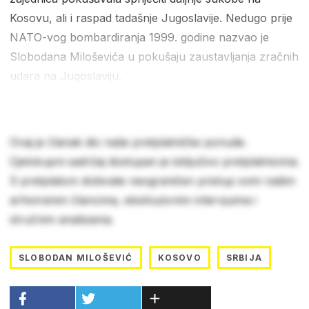
Kosovu, ali i raspad tadašnje Jugoslavije. Nedugo prije
NATO-vog bombardiranja 1999. godine nazvao je
Slobodana Miloševića u pokušaju zaustavljanja zračnih
udara na Jugoslaviju.
Ovaj je članak dio naše pretplatničke ponude.
Cjelokupni sadržaj dostupan je isključivo pretplatnicima.
S pretplatom dobivate neograničen pristup svim našim
arhiviranim člancima, ekskluzivnim intervjuima i
stručnim analizama.
SLOBODAN MILOŠEVIĆ
KOSOVO
SRBIJA