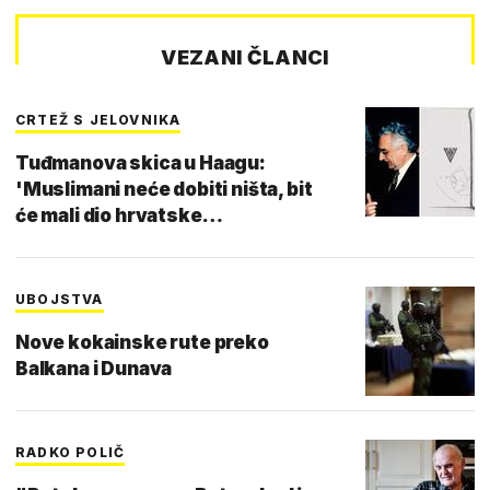
VEZANI ČLANCI
CRTEŽ S JELOVNIKA
Tuđmanova skica u Haagu:
'Muslimani neće dobiti ništa, bit
će mali dio hrvatske…
UBOJSTVA
Nove kokainske rute preko
Balkana i Dunava
RADKO POLIČ