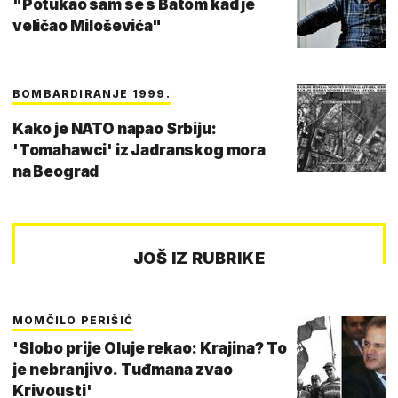
"Potukao sam se s Batom kad je
veličao Miloševića"
BOMBARDIRANJE 1999.
Kako je NATO napao Srbiju:
'Tomahawci' iz Jadranskog mora
na Beograd
JOŠ IZ RUBRIKE
MOMČILO PERIŠIĆ
'Slobo prije Oluje rekao: Krajina? To
je nebranjivo. Tuđmana zvao
Krivousti'