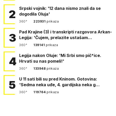
Srpski vojnik: '12 dana nismo znali da se
2
dogodila Oluja'
360°
223931
prikaza
Pad Krajine (3) i transkripti razgovora Arkan-
3
Legija: 'Čujem, prelazite ustašam…
360°
139141
prikaza
Legija nakon Oluje: 'Mi Srbi smo pič*ice.
4
Hrvati su nas pomeli!'
360°
133948
prikaza
U 11 sati bili su pred Kninom. Gotovina:
5
'Sedma neka uđe, 4. gardijska neka g…
360°
119764
prikaza