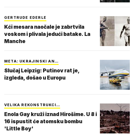
GERTRUDE EDERLE
Kći mesara naočale je zabrtvila
voskom i plivala jedući batake. La
Manche
META: UKRAJINSKI AN…
Slučaj Leipzig: Putinov rat je,
izgleda, došao u Europu
VELIKA REKONSTRUKCI…
Enola Gay kruži iznad Hirošime. U 8 i
16 ispustit će atomsku bombu
'Little Boy'