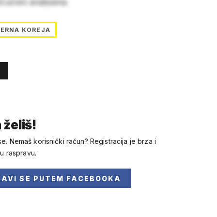
stručnim analizama.
VERNA KOREJA
 želiš!
se. Nemaš korisnički račun? Registracija je brza i
 u raspravu.
JAVI SE
PUTEM FACEBOOKA