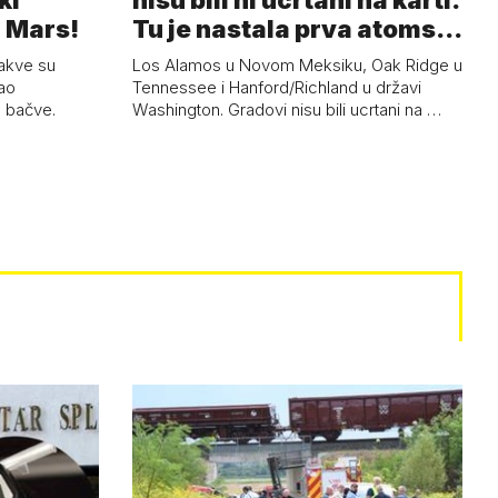
ki
nisu bili ni ucrtani na karti.
 Mars!
Tu je nastala prva atoms…
kakve su
Los Alamos u Novom Meksiku, Oak Ridge u
šao
Tennessee i Hanford/Richland u državi
e bačve.
Washington. Gradovi nisu bili ucrtani na …