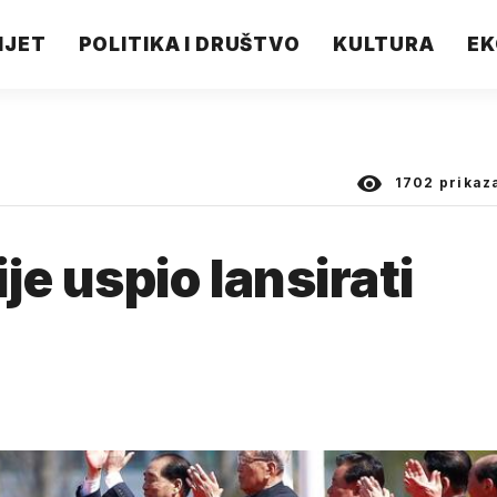
IJET
POLITIKA I DRUŠTVO
KULTURA
EK
1702
prikaz
e uspio lansirati