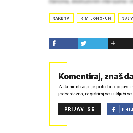
člancima, ekskluzivnim intervjuima i 
RAKETA
KIM JONG-UN
SJE
Komentiraj, znaš da
Za komentiranje je potrebno prijaviti 
jednostavna, registriraj se i uključi se
PRIJAVI SE
PRI