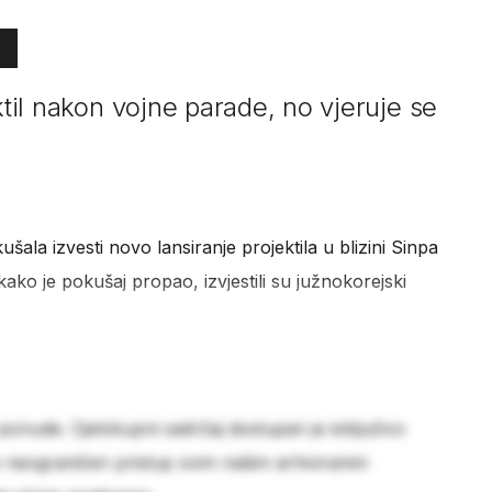
ktil nakon vojne parade, no vjeruje se
ušala izvesti novo lansiranje projektila u blizini Sinpa
e kako je pokušaj propao, izvjestili su južnokorejski
 ponude. Cjelokupni sadržaj dostupan je isključivo
e neograničen pristup svim našim arhiviranim