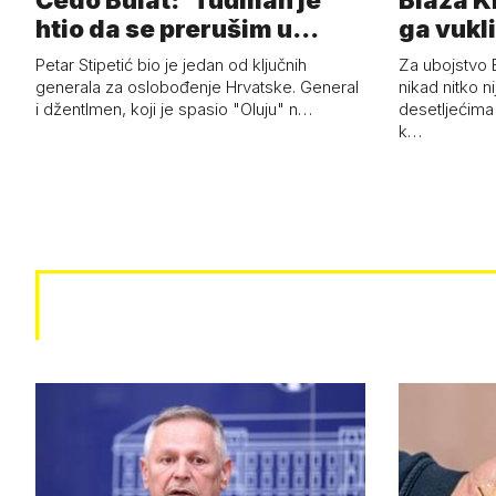
Čedo Bulat: 'Tuđman je
Blaža K
htio da se prerušim u
ga vukli
ženu'
Petar Stipetić bio je jedan od ključnih
Za ubojstvo B
generala za oslobođenje Hrvatske. General
nikad nitko n
i džentlmen, koji je spasio "Oluju" n…
desetljećima
k…