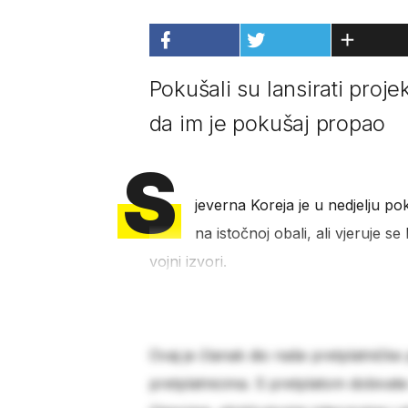
Pokušali su lansirati proje
da im je pokušaj propao
S
jeverna Koreja je u nedjelju pok
na istočnoj obali, ali vjeruje s
vojni izvori.
Ovaj je članak dio naše pretplatničke
pretplatnicima. S pretplatom dobivat