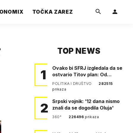
ONOMIX
TOČKA ZAREZ
TOP NEWS
a
Ovako bi SFRJ izgledala da se
1
ostvario Titov plan: Od
Klagenfurta do Istanbula!
POLITIKA I DRUŠTVO
282515
prikaza
Srpski vojnik: '12 dana nismo
2
znali da se dogodila Oluja'
360°
226496
prikaza