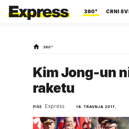
360°
CRNI SV
360°
Kim Jong-un nij
raketu
Express
PIŠE
16. TRAVNJA 2017.