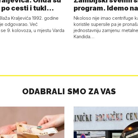
raljevića. Onda su
Zambijski svemirs
 po cesti i tukl…
program. Idemo na
laža Kraljevića 1992. godine
Nkoloso nije imao centrifuge 
ije odgovarao. Već
koristile supersile pa je prona
 se 9. kolovoza, u mjestu Varda
jednostavniju zamjenu: metaln
Kandida…