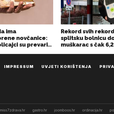
IMPRESSUM
UVJETI KORIŠTENJA
PRIV
miss7zdrava.hr
gastro.hr
joomboos.hr
ordinacija.hr
po