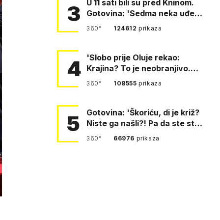
U 11 sati bili su pred Kninom.
3
Gotovina: 'Sedma neka uđe,
4. gardijska neka g…
360°
124612
prikaza
'Slobo prije Oluje rekao:
4
Krajina? To je neobranjivo.
Tuđmana zvao Krivousti'
360°
108555
prikaza
Gotovina: 'Škoriću, di je križ?
5
Niste ga našli?! Pa da ste stali
i pitali fratr…
360°
66976
prikaza