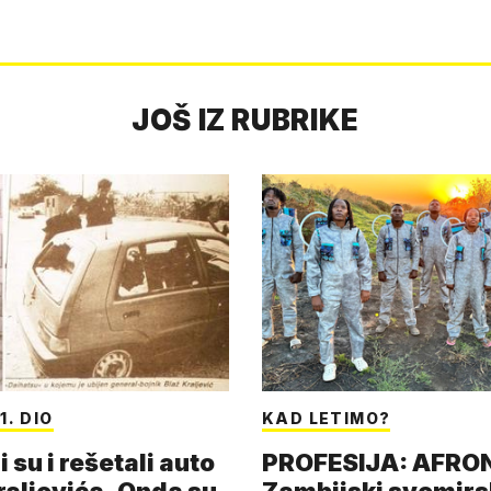
JOŠ IZ RUBRIKE
1. DIO
KAD LETIMO?
i su i rešetali auto
PROFESIJA: AFR