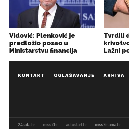
KONTAKT
OGLAŠAVANJE
ARHIVA
24sata.hr
miss7.hr
autostart.hr
miss7mama.hr