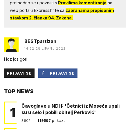
prethodno se upoznati s
Pravilima komentiranja
na
web portalu Express.hr te sa
zabranama propisanim
stavkom 2. članka 94. Zakona.
BESTpartizan
14:32 28.LIPANJ 2022.
Hdz jos gori
PRIJAVI SE
PRIJAVI SE
PUTEM
TOP NEWS
FACEBOOKA
Čavoglave u NDH: 'Četnici iz Moseća upali
1
su u selo i pobili obitelj Perković'
360°
119597
prikaza