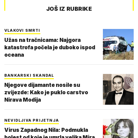
JOŠ IZ RUBRIKE
VLAKOVI SMRTI
Užas na tračnicama: Najgora
katastrofa počela je duboko ispod
oceana
BANKARSKI SKANDAL
Njegove dijamante nosile su
zvijezde: Kako je puklo carstvo
Nirava Modija
NEVIDLJIVA PRIJETNJA
Virus Zapadnog Nila: Podmukla
bolest od koje je umrla velika Mira