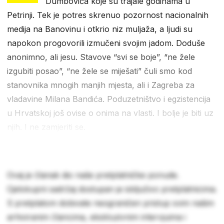
Dumbovića koje su trajale godinama u
Petrinji. Tek je potres skrenuo pozornost nacionalnih
medija na Banovinu i otkrio niz muljaža, a ljudi su
napokon progovorili izmučeni svojim jadom. Doduše
anonimno, ali jesu. Stavove “svi se boje”, “ne žele
izgubiti posao”, “ne žele se miješati” čuli smo kod
stanovnika mnogih manjih mjesta, ali i Zagreba za
vladavine Milana Bandića. Poduzetništvo i egzistencija
u Hrvatskoj još ovise o onima na vlasti. I bolje je biti uz
njih. I ne zamjeriti se.
Ovaj je članak dio naše pretplatničke ponude.
Cjelokupni sadržaj dostupan je isključivo pretplatnicima.
S pretplatom dobivate neograničen pristup svim našim
arhiviranim člancima, ekskluzivnim intervjuima i