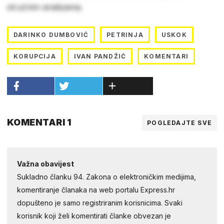
stručnim analizama.
DARINKO DUMBOVIĆ
PETRINJA
USKOK
KORUPCIJA
IVAN PANDŽIĆ
KOMENTARI
KOMENTARI 1
POGLEDAJTE SVE
Važna obavijest
Sukladno članku 94. Zakona o elektroničkim medijima,
komentiranje članaka na web portalu Express.hr
dopušteno je samo registriranim korisnicima. Svaki
korisnik koji želi komentirati članke obvezan je