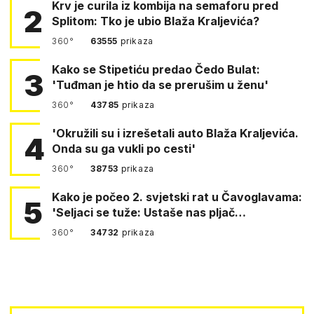
Krv je curila iz kombija na semaforu pred
2
Splitom: Tko je ubio Blaža Kraljevića?
360°
63555
prikaza
Kako se Stipetiću predao Čedo Bulat:
3
'Tuđman je htio da se prerušim u ženu'
360°
43785
prikaza
'Okružili su i izrešetali auto Blaža Kraljevića.
4
Onda su ga vukli po cesti'
360°
38753
prikaza
Kako je počeo 2. svjetski rat u Čavoglavama:
5
'Seljaci se tuže: Ustaše nas pljač…
360°
34732
prikaza