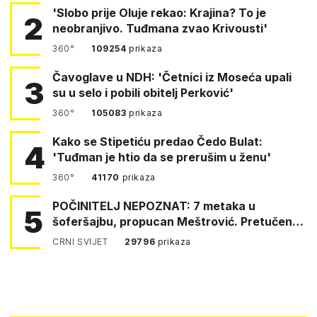
'Slobo prije Oluje rekao: Krajina? To je
2
neobranjivo. Tuđmana zvao Krivousti'
360°
109254
prikaza
Čavoglave u NDH: 'Četnici iz Moseća upali
3
su u selo i pobili obitelj Perković'
360°
105083
prikaza
Kako se Stipetiću predao Čedo Bulat:
4
'Tuđman je htio da se prerušim u ženu'
360°
41170
prikaza
POČINITELJ NEPOZNAT: 7 metaka u
5
šoferšajbu, propucan Meštrović. Pretučen
Pejin
CRNI SVIJET
29796
prikaza