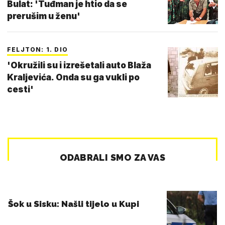
Bulat: 'Tuđman je htio da se
prerušim u ženu'
FELJTON: 1. DIO
'Okružili su i izrešetali auto Blaža
Kraljevića. Onda su ga vukli po
cesti'