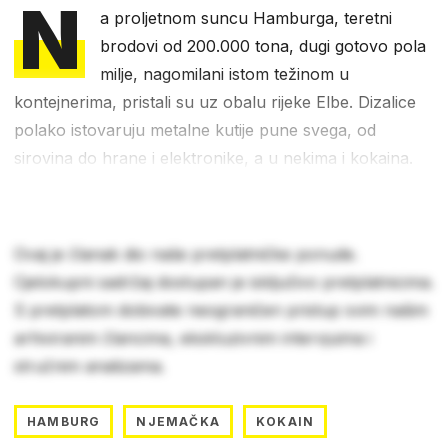
N
a proljetnom suncu Hamburga, teretni
brodovi od 200.000 tona, dugi gotovo pola
milje, nagomilani istom težinom u
kontejnerima, pristali su uz obalu rijeke Elbe. Dizalice
polako istovaruju metalne kutije pune svega, od
sirovina do hrane i elektronike, a u nekima i kokaina.
Ovaj je članak dio naše pretplatničke ponude.
Cjelokupni sadržaj dostupan je isključivo pretplatnicima.
S pretplatom dobivate neograničen pristup svim našim
arhiviranim člancima, ekskluzivnim intervjuima i
stručnim analizama.
HAMBURG
NJEMAČKA
KOKAIN