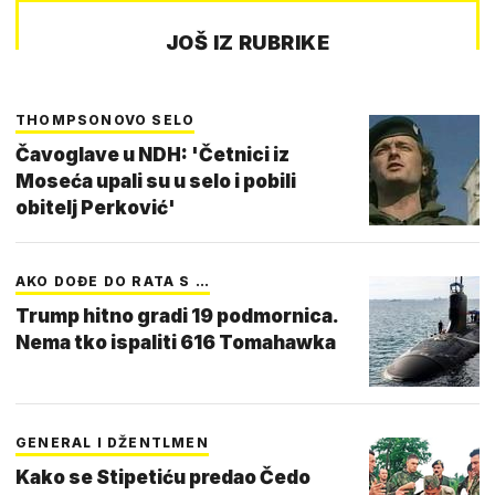
JOŠ IZ RUBRIKE
THOMPSONOVO SELO
Čavoglave u NDH: 'Četnici iz
Moseća upali su u selo i pobili
obitelj Perković'
AKO DOĐE DO RATA S …
Trump hitno gradi 19 podmornica.
Nema tko ispaliti 616 Tomahawka
GENERAL I DŽENTLMEN
Kako se Stipetiću predao Čedo