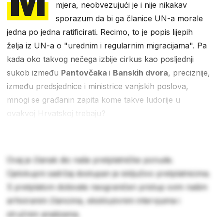
M
mjera, neobvezujući je i nije nikakav
sporazum da bi ga članice UN-a morale
jedna po jedna ratificirati. Recimo, to je popis lijepih
želja iz UN-a o "urednim i regularnim migracijama". Pa
kada oko takvog nečega izbije cirkus kao posljednji
sukob između
Pantovčaka
i
Banskih dvora
, preciznije,
između predsjednice i ministrice vanjskih poslova,
mnogi se građanin zapita kome takve ludorije u
ovakvoj Hrvatskoj trebaju?
Ovaj je članak dio naše pretplatničke ponude.
Cjelokupni sadržaj dostupan je isključivo pretplatnicima.
S pretplatom dobivate neograničen pristup svim našim
arhiviranim člancima, ekskluzivnim intervjuima i
stručnim analizama.