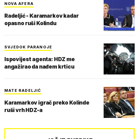
NOVA AFERA
Radeljić - Karamarkov kadar
opasno ruši Kolindu
SVJEDOK PARANOJE
Ispovijest agenta: HDZ me
angažirao da nađem krticu
MATE RADELJIĆ
Karamarkov igrač preko Kolinde
ruši vrh HDZ-a