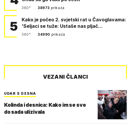
360°
38973
prikaza
Kako je počeo 2. svjetski rat u Čavoglavama:
5
'Seljaci se tuže: Ustaše nas pljač…
360°
34990
prikaza
VEZANI ČLANCI
UDAR S DESNA
Kolinda i desnica: Kako im se sve
do sada ulizivala