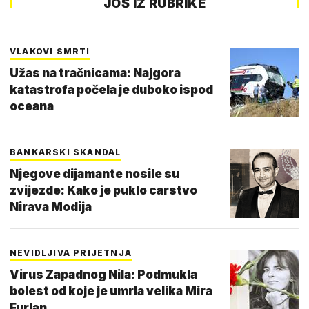
JOŠ IZ RUBRIKE
VLAKOVI SMRTI
Užas na tračnicama: Najgora
katastrofa počela je duboko ispod
oceana
BANKARSKI SKANDAL
Njegove dijamante nosile su
zvijezde: Kako je puklo carstvo
Nirava Modija
NEVIDLJIVA PRIJETNJA
Virus Zapadnog Nila: Podmukla
bolest od koje je umrla velika Mira
Furlan