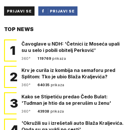
PRIJAVI SE
PRIJAVI SE
PUTEM
TOP NEWS
FACEBOOKA
Čavoglave u NDH: 'Četnici iz Moseća upali
1
su u selo i pobili obitelj Perković'
360°
119769
prikaza
Krv je curila iz kombija na semaforu pred
2
Splitom: Tko je ubio Blaža Kraljevića?
360°
64035
prikaza
Kako se Stipetiću predao Čedo Bulat:
3
'Tuđman je htio da se prerušim u ženu'
360°
43938
prikaza
'Okružili su i izrešetali auto Blaža Kraljevića.
4
Onda su ga vukli po cesti'