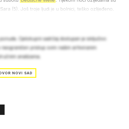
e u subotu
Deutsche Welle
. Tijekom noći ozljedama su
 Sara (5). Još troje ljudi je u bolnici, teško ozlijeđeno.
 ponude. Cjelokupni sadržaj dostupan je isključivo
e neograničen pristup svim našim arhiviranim
stručnim analizama.
DVOR NOVI SAD