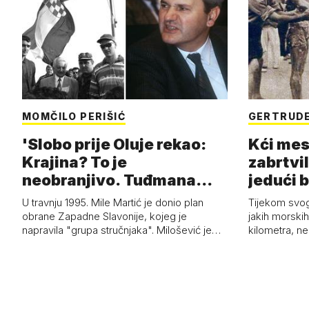
MOMČILO PERIŠIĆ
GERTRUDE
'Slobo prije Oluje rekao:
Kći mes
Krajina? To je
zabrtvil
neobranjivo. Tuđmana
jedući 
zvao Krivousti'
U travnju 1995. Mile Martić je donio plan
Tijekom svo
obrane Zapadne Slavonije, kojeg je
jakih morskih 
napravila "grupa stručnjaka". Milošević je…
kilometra, n