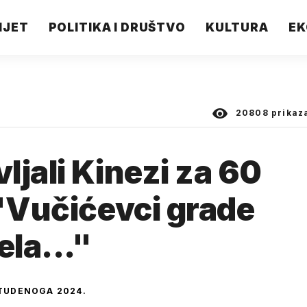
IJET
POLITIKA I DRUŠTVO
KULTURA
EK
20808
prikaz
ljali Kinezi za 60
 "Vučićevci grade
la..."
STUDENOGA 2024.