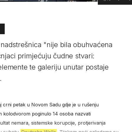
 nadstrešnica "nije bila obuhvaćena
njaci primjećuju čudne stvari:
elemente te galeriju unutar postaje
.
 taj crni petak u Novom Sadu gdje je u rušenju
im kolodvorom poginulo 14 osoba nazvati
ezultat nemara, sistemske korupcije, protjerivanja