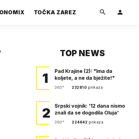
ONOMIX
TOČKA ZAREZ
TOP NEWS
a
Pad Krajine (2): "Ima da
1
koljete, a ne da bježite!"
360°
232810
prikaza
Srpski vojnik: '12 dana nismo
2
znali da se dogodila Oluja'
360°
224642
prikaza