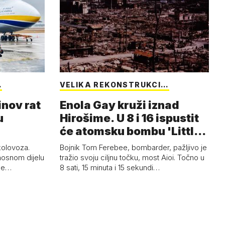
…
VELIKA REKONSTRUKCI…
inov rat
Enola Gay kruži iznad
u
Hirošime. U 8 i 16 ispustit
će atomsku bombu 'Little
Boy'
 kolovoza.
Bojnik Tom Ferebee, bombarder, pažljivo je
nosnom dijelu
tražio svoju ciljnu točku, most Aioi. Točno u
žne…
8 sati, 15 minuta i 15 sekundi…