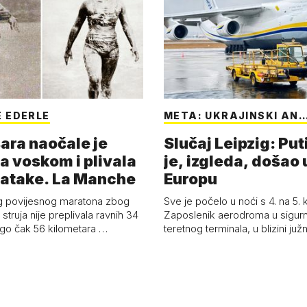
 EDERLE
META: UKRAJINSKI AN
ara naočale je
Slučaj Leipzig: Put
a voskom i plivala
je, izgleda, došao 
batake. La Manche
Europu
g povijesnog maratona zbog
Sve je počelo u noći s 4. na 5.
struja nije preplivala ravnih 34
Zaposlenik aerodroma u sigur
ego čak 56 kilometara …
teretnog terminala, u blizini ju