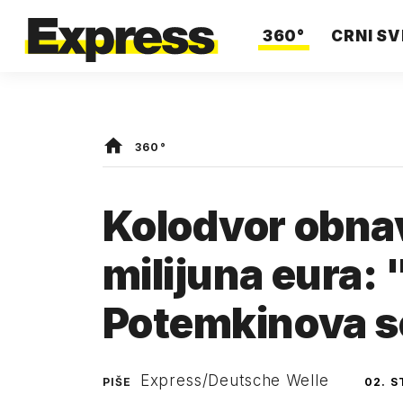
360°
CRNI SV
360°
Kolodvor obnav
milijuna eura:
Potemkinova se
Express/Deutsche Welle
PIŠE
02. 