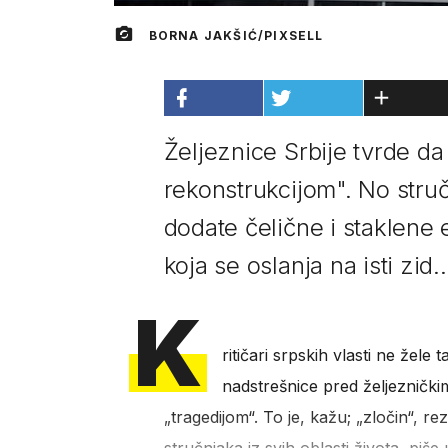
BORNA JAKŠIĆ/PIXSELL
Željeznice Srbije tvrde da
rekonstrukcijom". No struč
dodate čelične i staklene 
koja se oslanja na isti zid..
K
ritičari srpskih vlasti ne žele
nadstrešnice pred željezničk
„tragedijom“. To je, kažu; „zločin“, r