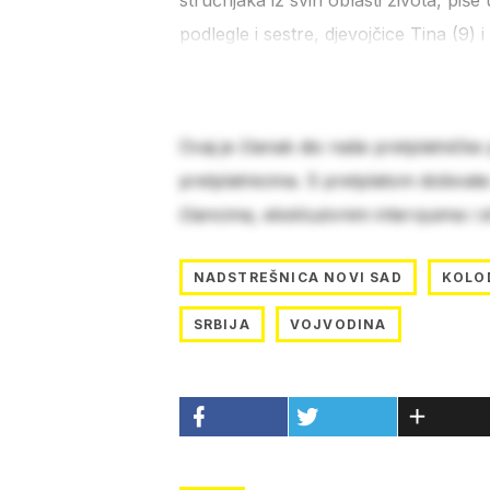
stručnjaka iz svih oblasti života, piš
podlegle i sestre, djevojčice Tina (9) i
Ovaj je članak dio naše pretplatničke
pretplatnicima. S pretplatom dobivat
člancima, ekskluzivnim intervjuima i 
NADSTREŠNICA NOVI SAD
KOLO
SRBIJA
VOJVODINA