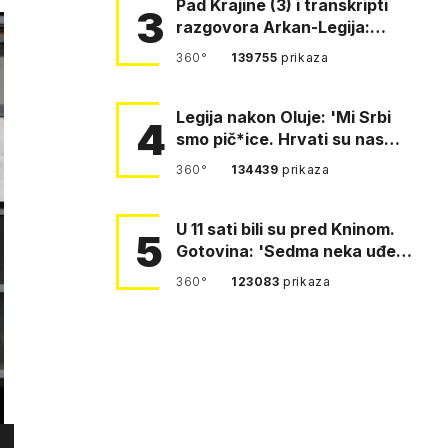
Pad Krajine (3) i transkripti
3
razgovora Arkan-Legija:
'Čujem, prelazite ustašam…
360°
139755
prikaza
Legija nakon Oluje: 'Mi Srbi
4
smo pič*ice. Hrvati su nas
pomeli!'
360°
134439
prikaza
U 11 sati bili su pred Kninom.
5
Gotovina: 'Sedma neka uđe,
4. gardijska neka g…
360°
123083
prikaza