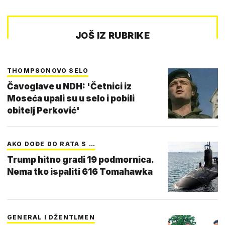
JOŠ IZ RUBRIKE
THOMPSONOVO SELO
Čavoglave u NDH: 'Četnici iz
Moseća upali su u selo i pobili
obitelj Perković'
AKO DOĐE DO RATA S …
Trump hitno gradi 19 podmornica.
Nema tko ispaliti 616 Tomahawka
GENERAL I DŽENTLMEN