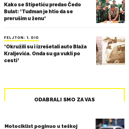
Kako se Stipetiću predao Čedo
Bulat: 'Tuđman je htio da se
prerušim u ženu'
FELJTON: 1. DIO
'Okružili su i izrešetali auto Blaža
Kraljevića. Onda su ga vukli po
cesti'