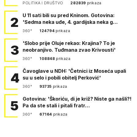
POLITIKA I DRUŠTVO
282839
prikaza
U 11 sati bili su pred Kninom. Gotovina:
2
'Sedma neka uđe, 4. gardijska neka g…
360°
124794
prikaza
'Slobo prije Oluje rekao: Krajina? To je
3
neobranjivo. Tuđmana zvao Krivousti'
360°
108848
prikaza
Čavoglave u NDH: 'Četnici iz Moseća upali
4
su u selo i pobili obitelj Perković'
360°
93735
prikaza
Gotovina: 'Škoriću, di je križ? Niste ga našli?!
5
Pa da ste stali i pitali fratr…
360°
67164
prikaza