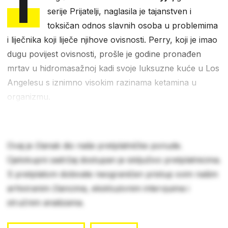
T
serije Prijatelji, naglasila je tajanstven i
toksičan odnos slavnih osoba u problemima
i liječnika koji liječe njihove ovisnosti. Perry, koji je imao
dugu povijest ovisnosti, prošle je godine pronađen
mrtav u hidromasažnoj kadi svoje luksuzne kuće u Los
Angelesu s iznimno visokim razinama ketamina u
organizmu.
Ovaj je članak dio naše pretplatničke ponude.
Cjelokupni sadržaj dostupan je isključivo pretplatnicima.
S pretplatom dobivate neograničen pristup svim našim
arhiviranim člancima, ekskluzivnim intervjuima i
stručnim analizama.