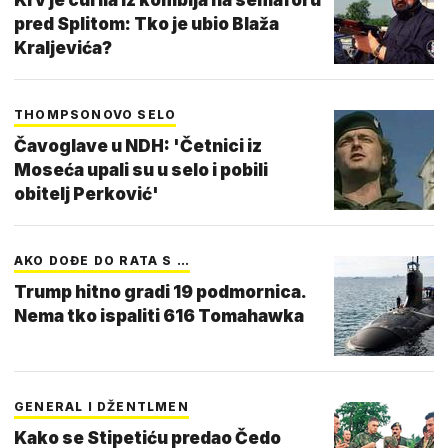
pred Splitom: Tko je ubio Blaža
Kraljevića?
THOMPSONOVO SELO
Čavoglave u NDH: 'Četnici iz
Moseća upali su u selo i pobili
obitelj Perković'
AKO DOĐE DO RATA S …
Trump hitno gradi 19 podmornica.
Nema tko ispaliti 616 Tomahawka
GENERAL I DŽENTLMEN
Kako se Stipetiću predao Čedo