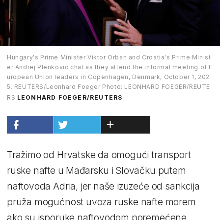
Hungary's Prime Minister Viktor Orban and Croatia's Prime Minist
er Andrej Plenkovic chat as they attend the informal meeting of E
uropean Union leaders in Copenhagen, Denmark, October 1, 202
5. REUTERS/Leonhard Foeger Photo: LEONHARD FOEGER/REUTE
RS
LEONHARD FOEGER/REUTERS
Tražimo od Hrvatske da omogući transport
ruske nafte u Mađarsku i Slovačku putem
naftovoda Adria, jer naše izuzeće od sankcija
pruža mogućnost uvoza ruske nafte morem
ako su isporuke naftovodom poremećene,