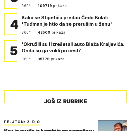
360°
109719
prikaza
Kako se Stipetiću predao Čedo Bulat:
4
'Tuđman je htio da se prerušim u ženu'
360°
42500
prikaza
'Okružili su i izrešetali auto Blaža Kraljevića.
5
Onda su ga vukli po cesti'
360°
35779
prikaza
JOŠ IZ RUBRIKE
FELJTON: 2. DIO
Krv je curila iz kombija na semaforu