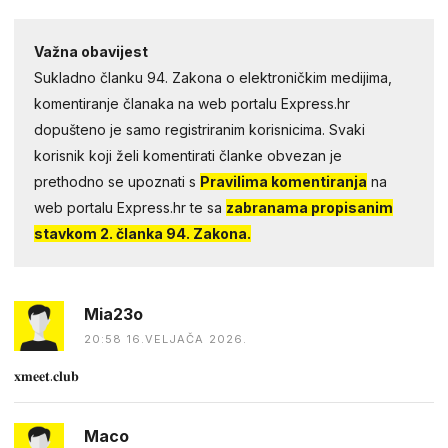
Važna obavijest
Sukladno članku 94. Zakona o elektroničkim medijima,
komentiranje članaka na web portalu Express.hr
dopušteno je samo registriranim korisnicima. Svaki
korisnik koji želi komentirati članke obvezan je
prethodno se upoznati s
Pravilima komentiranja
na
web portalu Express.hr te sa
zabranama propisanim
stavkom 2. članka 94. Zakona.
Mia23o
20:58 16.VELJAČA 2026.
𝐱𝐦𝐞𝐞𝐭.𝐜𝐥𝐮𝐛
Maco