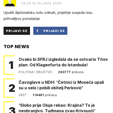
09:29 16.VELJAČA 2026.
Uputiti diplomatsku notu odmah, prijetnje susjeda nisu
prihvatljivo ponašanje.
PRIJAVI SE
PRIJAVI SE
PUTEM
TOP NEWS
FACEBOOKA
Ovako bi SFRJ izgledala da se ostvario Titov
1
plan: Od Klagenfurta do Istanbula!
POLITIKA I DRUŠTVO
283777
prikaza
Čavoglave u NDH: 'Četnici iz Moseća upali
2
su u selo i pobili obitelj Perković'
360°
114461
prikaza
'Slobo prije Oluje rekao: Krajina? To je
3
neobranjivo. Tuđmana zvao Krivousti'