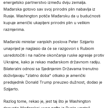
energetsko partnerstvo između dviju zemalja.
Mađarska gotovo sav svoj prirodni plin nabavlja iz
Rusije. Washington potiče Mađarsku da u budućnosti
kupuje američki ukapljeni prirodni plin u velikim
razmjerima.
Mađarski ministar vanjskih poslova Peter Szijjarto
unaprijed je naglasio da će se razgovori s Rubiom
usredotočiti i na načine okončanja ruske agresije protiv
Ukrajine, kako je rekao mađarskom državnom radiju.
Bilateralni odnosi sa Sjedinjenim Državama trenutno
doživljavaju "zlatno doba" otkako je američki
predsjednik Donald Trump preuzeo dužnost, dodao je
Szijjarto.
Razlog tome, rekao je, jest taj što je Washington
dopustio Mađarskoj uvoz nafte iz Rusije unatoč