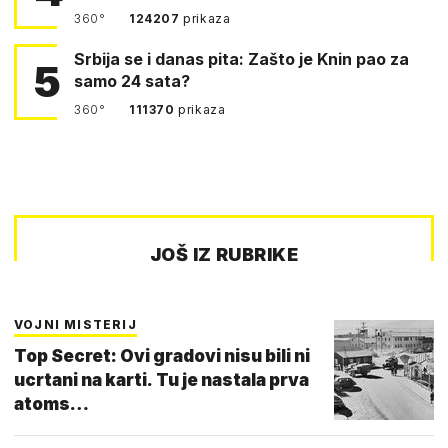
360°
124207
prikaza
Srbija se i danas pita: Zašto je Knin pao za
5
samo 24 sata?
360°
111370
prikaza
JOŠ IZ RUBRIKE
VOJNI MISTERIJ
Top Secret: Ovi gradovi nisu bili ni
ucrtani na karti. Tu je nastala prva
atoms…