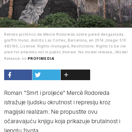
Retrato pictórico de Mercé Rodoreda sobre pared desgastada;
graffiti mural, distrito Las Cortes, Barcelona, en 2014.,Image: 510
482190, License: Rights-managed, Restrictions: Rights to be cle
ared for artworks not in public domain. No model release., Model
Release: no
PROFIMEDIA
Roman "Smrt i proljeće" Mercè Rodoreda
istražuje ljudsku okrutnost i represiju kroz
magijski realizam. Ne propustite ovu
očaravajuću knjigu koja prikazuje brutalnost i
ljepotu života