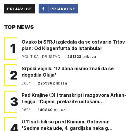
PRIJAVI SE
PRIJAVI SE
PUTEM
TOP NEWS
FACEBOOKA
Ovako bi SFRJ izgledala da se ostvario Titov
1
plan: Od Klagenfurta do Istanbula!
POLITIKA I DRUŠTVO
281323
prikaza
Srpski vojnik: '12 dana nismo znali da se
2
dogodila Oluja'
360°
225936
prikaza
Pad Krajine (3) i transkripti razgovora Arkan-
3
Legija: 'Čujem, prelazite ustašam…
360°
140840
prikaza
U 11 sati bili su pred Kninom. Gotovina:
4
'Sedma neka uđe, 4. gardijska neka g…