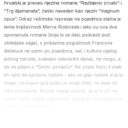
hrvatski je preveo njezine romane “Razbijeno zrcalo” i
“Trg dijamanata”, često naveden kao njezin “magnum
opus”. Odraz režimske represije na pojedinca stalna je
tema književnosti Merce Rodoreda i iako su ova dva
spomenuta romana (koja bi se dalo podvesti pod
obiteljske sage), s prikazima pogubnosti Francove
diktature ne samo po pojedinca, već i kulture cijelog
jednog naroda, svakako relevantni danas, ne mogu, a
da ne pišem o “Smrti i proljeću”. Ne znam hoću li imati
tih riječi da ispravno kažem - ako se gdje nađete kraj te
knjige, na kojem god jeziku je mogli čitati, ne dajte da
vam promakne. Možda negdje postoji, ali ja to još ne
znam, toliko nasilja zapisanog, nasilja do nečovječnosti,
toliko, a nikad ljepšeg.