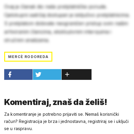
Ovaj je članak dio naše pretplatničke ponude.
Cjelokupni sadržaj dostupan je isključivo pretplatnicima.
S pretplatom dobivate neograničen pristup svim našim
arhiviranim člancima, ekskluzivnim intervjuima i
stručnim analizama.
MERCÈ RODOREDA
Komentiraj, znaš da želiš!
Za komentiranje je potrebno prijaviti se. Nemaš korisnički
račun? Registracija je brza i jednostavna, registriraj se i uključi
se u raspravu.