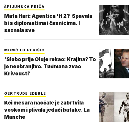
ŠPIJUNSKA PRIČA
Mata Hari: Agentica 'H 21' Spavala
bi s diplomatima i časnicima. I
saznala sve
MOMČILO PERIŠIĆ
'Slobo prije Oluje rekao: Krajina? To
je neobranjivo. Tuđmana zvao
Krivousti'
GERTRUDE EDERLE
Kći mesara naočale je zabrtvila
voskom i plivala jedući batake. La
Manche