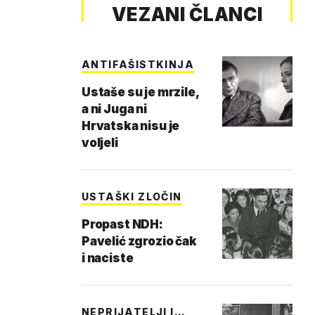
VEZANI ČLANCI
ANTIFAŠISTKINJA
Ustaše su je mrzile,
a ni Juga ni
Hrvatska nisu je
voljeli
USTAŠKI ZLOČIN
Propast NDH:
Pavelić zgrozio čak
i naciste
NEPRIJATELJI I