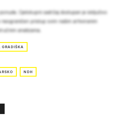
 ponude. Cjelokupni sadržaj dostupan je isključivo
e neograničen pristup svim našim arhiviranim
stručnim analizama.
 GRADIŠKA
ARSKO
NDH