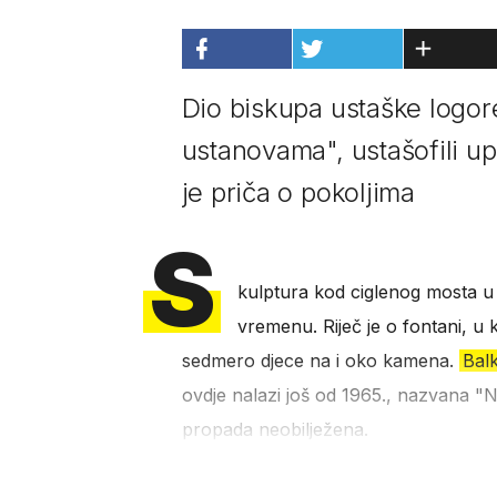
Dio biskupa ustaške logor
ustanovama", ustašofili u
je priča o pokoljima
S
kulptura kod ciglenog mosta u S
vremenu. Riječ je o fontani, u 
sedmero djece na i oko kamena.
Balk
ovdje nalazi još od 1965., nazvana "Ne
propada neobilježena.