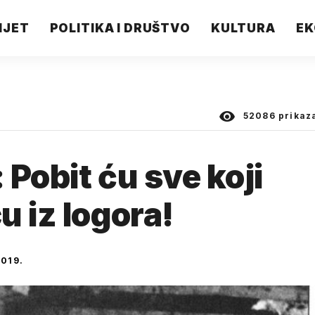
IJET
POLITIKA I DRUŠTVO
KULTURA
EK
52086
prikaz
Pobit ću sve koji
u iz logora!
2019.