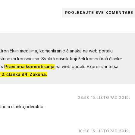
POGLEDAJTE SVE
KOMENTARE
troničkim medijima, komentiranje članaka na web portalu
riranim korisnicima. Svaki korisnik koji želi komentirati članke
 s
Pravilima komentiranja
na web portalu Express.hr te sa
2. članka 94. Zakona.
23:50 15.LISTOPAD 2019.
jednom clanku,odvratno.
10:38 15.LISTOPAD 2019.