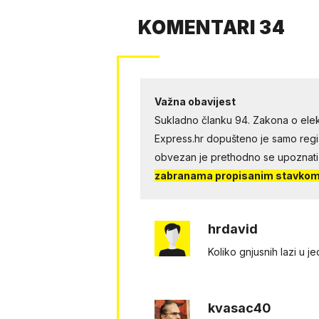
KOMENTARI 34
Važna obavijest
Sukladno članku 94. Zakona o elek
Express.hr dopušteno je samo regist
obvezan je prethodno se upoznati
zabranama propisanim stavkom 
hrdavid
Koliko gnjusnih lazi u 
kvasac40