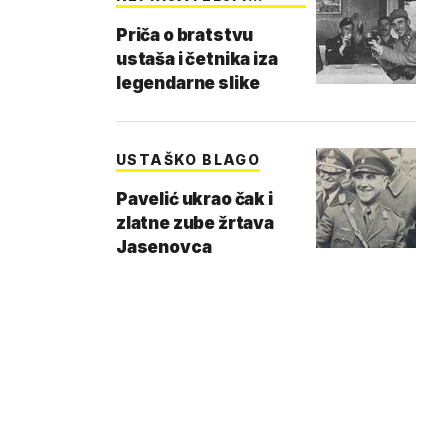
PRIJ…
Priča o bratstvu
ustaša i četnika iza
legendarne slike
USTAŠKO BLAGO
Pavelić ukrao čak i
zlatne zube žrtava
Jasenovca