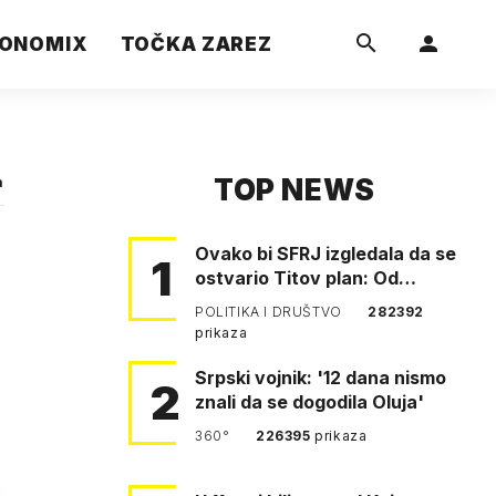
ONOMIX
TOČKA ZAREZ
TOP NEWS
a
Ovako bi SFRJ izgledala da se
1
ostvario Titov plan: Od
Klagenfurta do Istanbula!
POLITIKA I DRUŠTVO
282392
prikaza
Srpski vojnik: '12 dana nismo
2
znali da se dogodila Oluja'
360°
226395
prikaza