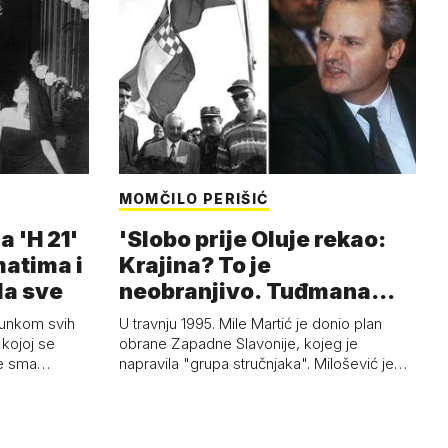
MOMČILO PERIŠIĆ
a 'H 21'
'Slobo prije Oluje rekao:
matima i
Krajina? To je
la sve
neobranjivo. Tuđmana
zvao Krivousti'
junkom svih
U travnju 1995. Mile Martić je donio plan
kojoj se
obrane Zapadne Slavonije, kojeg je
 je sma…
napravila "grupa stručnjaka". Milošević je…