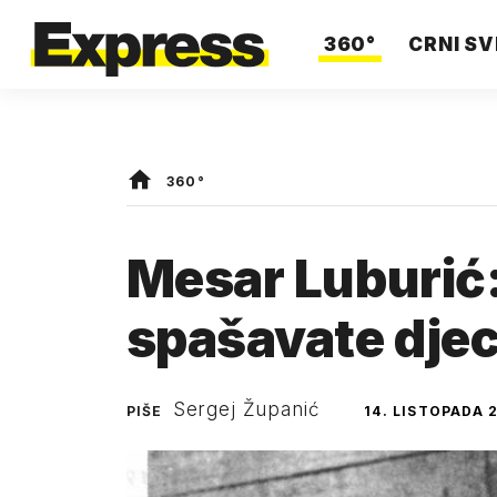
360°
CRNI SV
360°
Mesar Luburić: 
spašavate djec
Sergej Županić
PIŠE
14. LISTOPADA 