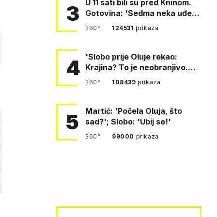
U 11 sati bili su pred Kninom.
3
Gotovina: 'Sedma neka uđe,
4. gardijska neka g…
360°
124531
prikaza
'Slobo prije Oluje rekao:
4
Krajina? To je neobranjivo.
Tuđmana zvao Krivousti'
360°
108439
prikaza
Martić: 'Počela Oluja, što
5
sad?'; Slobo: 'Ubij se!'
360°
99000
prikaza