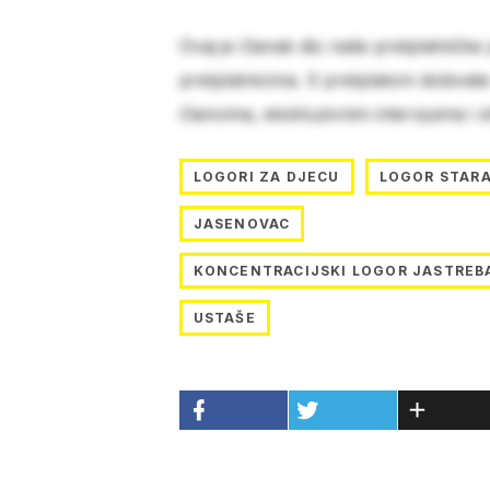
Ovaj je članak dio naše pretplatničke
pretplatnicima. S pretplatom dobivat
člancima, ekskluzivnim intervjuima i 
LOGORI ZA DJECU
LOGOR STARA
JASENOVAC
KONCENTRACIJSKI LOGOR JASTREB
USTAŠE