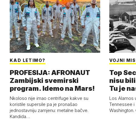
KAD LETIMO?
VOJNI MIS
PROFESIJA: AFRONAUT
Top Sec
Zambijski svemirski
nisu bili
program. Idemo na Mars!
Tu je n
Nkoloso nije imao centrifuge kakve su
Los Alamos 
koristile supersile pa je pronašao
Tennessee i 
jednostavniju zamjenu: metalne bačve.
Washington. G
Kandida…