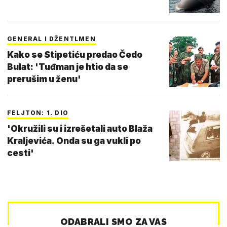
GENERAL I DŽENTLMEN
Kako se Stipetiću predao Čedo
Bulat: 'Tuđman je htio da se
prerušim u ženu'
FELJTON: 1. DIO
'Okružili su i izrešetali auto Blaža
Kraljevića. Onda su ga vukli po
cesti'