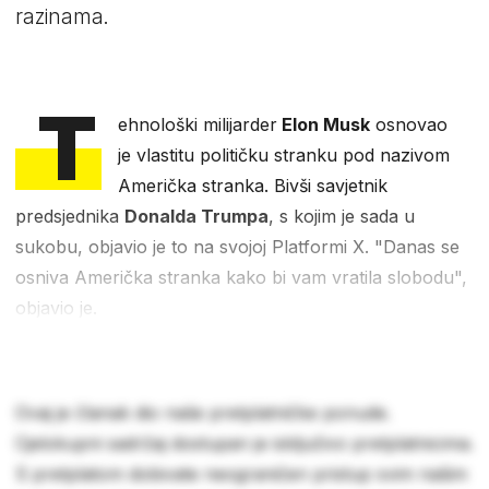
razinama.
T
ehnološki milijarder
Elon Musk
osnovao
je vlastitu političku stranku pod nazivom
Američka stranka. Bivši savjetnik
predsjednika
Donalda Trumpa
, s kojim je sada u
sukobu, objavio je to na svojoj Platformi X. "Danas se
osniva Američka stranka kako bi vam vratila slobodu",
objavio je.
Ovaj je članak dio naše pretplatničke ponude.
Cjelokupni sadržaj dostupan je isključivo pretplatnicima.
S pretplatom dobivate neograničen pristup svim našim