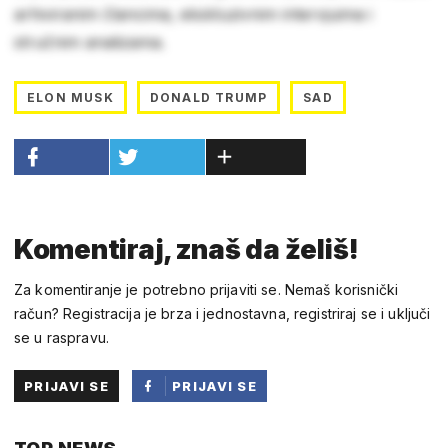
arhiviranim člancima, ekskluzivnim intervjuima i
stručnim analizama.
ELON MUSK
DONALD TRUMP
SAD
Komentiraj, znaš da želiš!
Za komentiranje je potrebno prijaviti se. Nemaš korisnički
račun? Registracija je brza i jednostavna, registriraj se i uključi
se u raspravu.
PRIJAVI SE
PRIJAVI SE
PUTEM