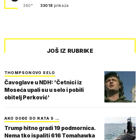
360°
33018
prikaza
JOŠ IZ RUBRIKE
THOMPSONOVO SELO
Čavoglave u NDH: 'Četnici iz
Moseća upali su u selo i pobili
obitelj Perković'
AKO DOĐE DO RATA S …
Trump hitno gradi 19 podmornica.
Nema tko ispaliti 616 Tomahawka