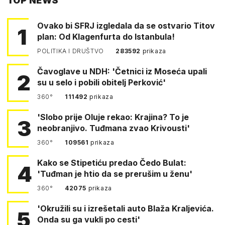
TOP NEWS
FACEBOOKA
Ovako bi SFRJ izgledala da se ostvario Titov
1
plan: Od Klagenfurta do Istanbula!
POLITIKA I DRUŠTVO
283592
prikaza
Čavoglave u NDH: 'Četnici iz Moseća upali
2
su u selo i pobili obitelj Perković'
360°
111492
prikaza
'Slobo prije Oluje rekao: Krajina? To je
3
neobranjivo. Tuđmana zvao Krivousti'
360°
109561
prikaza
Kako se Stipetiću predao Čedo Bulat:
4
'Tuđman je htio da se prerušim u ženu'
360°
42075
prikaza
'Okružili su i izrešetali auto Blaža Kraljevića.
5
Onda su ga vukli po cesti'