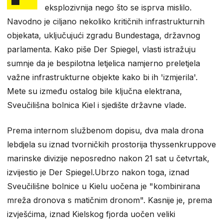
eksplozivnija nego što se isprva mislilo.
Navodno je ciljano nekoliko kritičnih infrastrukturnih
objekata, uključujući zgradu Bundestaga, državnog
parlamenta. Kako piše Der Spiegel, vlasti istražuju
sumnje da je bespilotna letjelica namjerno preletjela
važne infrastrukturne objekte kako bi ih 'izmjerila'.
Mete su između ostalog bile ključna elektrana,
Sveučilišna bolnica Kiel i sjedište državne vlade.
Prema internom službenom dopisu, dva mala drona
lebdjela su iznad tvorničkih prostorija thyssenkruppove
marinske divizije neposredno nakon 21 sat u četvrtak,
izvijestio je Der Spiegel.Ubrzo nakon toga, iznad
Sveučilišne bolnice u Kielu uočena je "kombinirana
mreža dronova s ​​matičnim dronom". Kasnije je, prema
izvješćima, iznad Kielskog fjorda uočen veliki