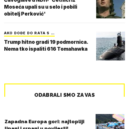
Moseća upali su u selo i pobili
obitelj Perković'
AKO DOĐE DO RATA S …
Trump hitno gradi 19 podmornica.
Nema tko ispaliti 616 Tomahawka