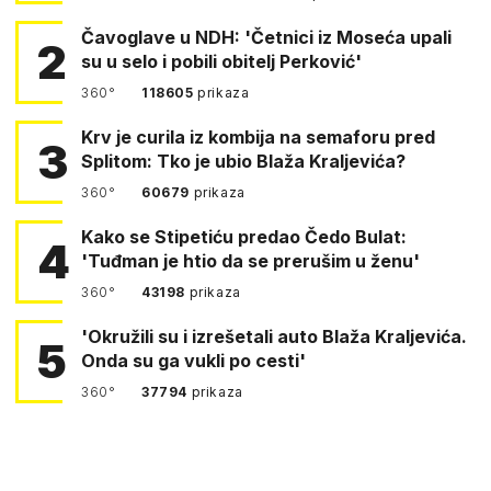
Čavoglave u NDH: 'Četnici iz Moseća upali
2
su u selo i pobili obitelj Perković'
360°
118605
prikaza
Krv je curila iz kombija na semaforu pred
3
Splitom: Tko je ubio Blaža Kraljevića?
360°
60679
prikaza
Kako se Stipetiću predao Čedo Bulat:
4
'Tuđman je htio da se prerušim u ženu'
360°
43198
prikaza
'Okružili su i izrešetali auto Blaža Kraljevića.
5
Onda su ga vukli po cesti'
360°
37794
prikaza