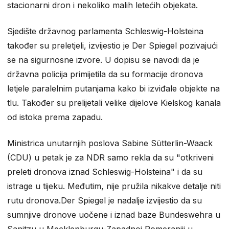
stacionarni dron i nekoliko malih letećih objekata.
Sjedište državnog parlamenta Schleswig-Holsteina
također su preletjeli, izvijestio je Der Spiegel pozivajući
se na sigurnosne izvore. U dopisu se navodi da je
državna policija primijetila da su formacije dronova
letjele paralelnim putanjama kako bi izviđale objekte na
tlu. Također su prelijetali velike dijelove Kielskog kanala
od istoka prema zapadu.
Ministrica unutarnjih poslova Sabine Sütterlin-Waack
(CDU) u petak je za NDR samo rekla da su "otkriveni
preleti dronova iznad Schleswig-Holsteina" i da su
istrage u tijeku. Međutim, nije pružila nikakve detalje niti
rutu dronova.Der Spiegel je nadalje izvijestio da su
sumnjive dronove uočene i iznad baze Bundeswehra u
Sanitzu u Mecklenburgu-Zapadnoj Pomeraniji u