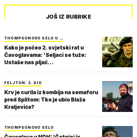
JOŠ IZ RUBRIKE
THOMPSONOVO SELO U …
Kako je počeo 2. svjetski rat u
Čavoglavama: 'Seljaci se tuže:
Ustaše nas pljač…
FELJTON: 2. DIO
Krv je curila iz kombija na semaforu
pred Splitom: Tko je ubio Blaža
Kraljevića?
THOMPSONOVO SELO
Čavoglave u NDH: 'Četnici iz