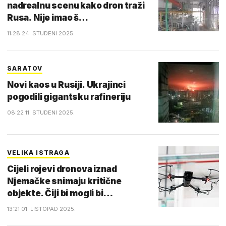
nadrealnu scenu kako dron traži
Rusa. Nije imao š…
11:28 24. STUDENI 2025.
SARATOV
Novi kaos u Rusiji. Ukrajinci
pogodili gigantsku rafineriju
08:22 11. STUDENI 2025.
VELIKA ISTRAGA
Cijeli rojevi dronova iznad
Njemačke snimaju kritične
objekte. Čiji bi mogli bi…
13:21 01. LISTOPAD 2025.