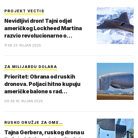
PROJEKT VECTIS
Nevidljivi dron! Tajni odjel
američkog Lockheed Martina
razvio revolucionarno o…
11:58 23. RUJAN 2025.
ZA MILIJARDU DOLARA
Prioritet: Obrana od ruskih
dronova. Poljaci hitno kupuju
američke balone s rad…
09:36 16. RUJAN 2025.
RUSKO ORUŽJE ZA OME…
Tajna Gerbera, ruskog drona u