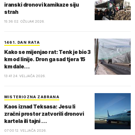
iranski dronovi kamikaze siju
strah
15:36 02. OŽUJAK 2026.
1461. DAN RATA
Kako se mijenjao rat: Tenk je bio 3
km od linije. Dron ga sad tjera 15
km dale…
13:41 24. VELJAČA 2026.
MISTERIOZNA ZABRANA
Kaos iznad Teksasa: Jesu li
zračni prostor zatvorili dronovi
kartela ili tajni …
07:00 12. VELJAČA 2026.