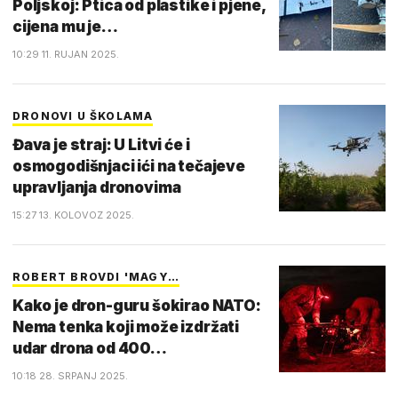
Poljskoj: Ptica od plastike i pjene,
cijena mu je…
10:29 11. RUJAN 2025.
DRONOVI U ŠKOLAMA
Đava je straj: U Litvi će i
osmogodišnjaci ići na tečajeve
upravljanja dronovima
15:27 13. KOLOVOZ 2025.
ROBERT BROVDI 'MAGY…
Kako je dron-guru šokirao NATO:
Nema tenka koji može izdržati
udar drona od 400…
10:18 28. SRPANJ 2025.