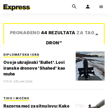
PRONAĐENO
44 REZULTATA
ZA TAG
„
DRON
”
DIPLOMATSKA IGRA
Ovo je ukrajinski 'Bullet'. Lovi
iranske dronove 'Shahed' kao
muhe
17:11 10. OŽUJAK 2026.
TIHO I MOĆNO
Razorna moć za sitnu lovu: Kako