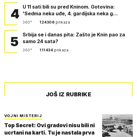
U 11 sati bili su pred Kninom. Gotovina:
4
'Sedma neka uđe, 4. gardijska neka g…
360°
124306
prikaza
Srbija se i danas pita: Zašto je Knin pao za
5
samo 24 sata?
360°
111434
prikaza
JOŠ IZ RUBRIKE
VOJNI MISTERIJ
Top Secret: Ovi gradovi nisu bili ni
ucrtani na karti. Tu je nastala prva