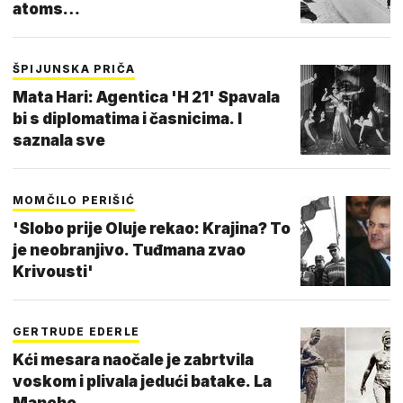
atoms…
ŠPIJUNSKA PRIČA
Mata Hari: Agentica 'H 21' Spavala
bi s diplomatima i časnicima. I
saznala sve
MOMČILO PERIŠIĆ
'Slobo prije Oluje rekao: Krajina? To
je neobranjivo. Tuđmana zvao
Krivousti'
GERTRUDE EDERLE
Kći mesara naočale je zabrtvila
voskom i plivala jedući batake. La
Manche