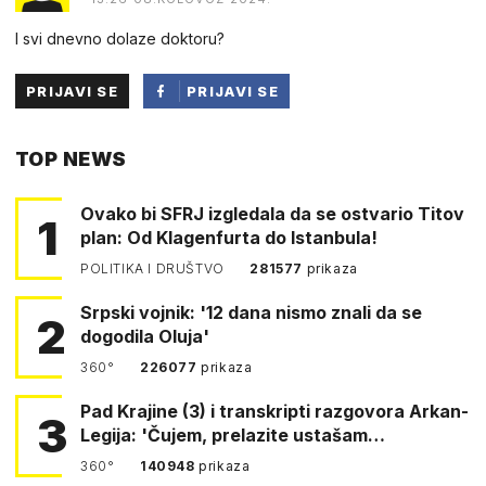
I svi dnevno dolaze doktoru?
PRIJAVI SE
PRIJAVI SE
PUTEM
TOP NEWS
FACEBOOKA
Ovako bi SFRJ izgledala da se ostvario Titov
1
plan: Od Klagenfurta do Istanbula!
POLITIKA I DRUŠTVO
281577
prikaza
Srpski vojnik: '12 dana nismo znali da se
2
dogodila Oluja'
360°
226077
prikaza
Pad Krajine (3) i transkripti razgovora Arkan-
3
Legija: 'Čujem, prelazite ustašam…
360°
140948
prikaza