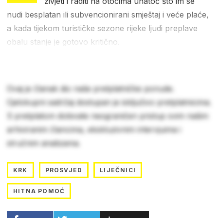
živjeti i raditi na otocima unatoč što im se
nudi besplatan ili subvencionirani smještaj i veće plaće,
a kada tijekom turističke sezone rijeke ljudi preplave
obalu stanje je gotovo kritično.
Ovaj je članak dio naše pretplatničke ponude.
Cjelokupni sadržaj dostupan je isključivo pretplatnicima.
S pretplatom dobivate neograničen pristup svim našim
arhiviranim člancima, ekskluzivnim intervjuima i
stručnim analizama.
KRK
PROSVJED
LIJEČNICI
HITNA POMOĆ