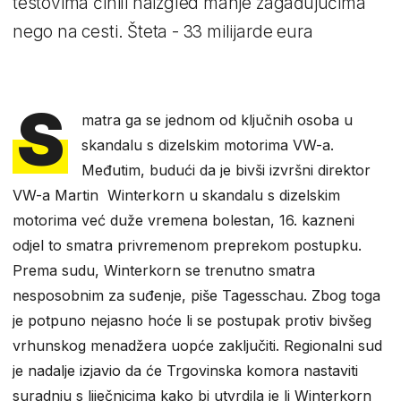
testovima činili naizgled manje zagađujućima
nego na cesti. Šteta - 33 milijarde eura
S
matra ga se jednom od ključnih osoba u
skandalu s dizelskim motorima VW-a.
Međutim, budući da je bivši izvršni direktor
VW-a Martin Winterkorn u skandalu s dizelskim
motorima već duže vremena bolestan, 16. kazneni
odjel to smatra privremenom preprekom postupku.
Prema sudu, Winterkorn se trenutno smatra
nesposobnim za suđenje, piše Tagesschau. Zbog toga
je potpuno nejasno hoće li se postupak protiv bivšeg
vrhunskog menadžera uopće zaključiti. Regionalni sud
je nadalje izjavio da će Trgovinska komora nastaviti
suradnju s liječnicima kako bi utvrdila je li Winterkorn