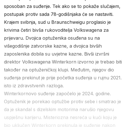
sposoban za suđenje. Tek ako se to pokaže slučajem,
postupak protiv sada 78-godišnjaka će se nastaviti.
Krajem svibnja, sud u Braunschweigu proglasio je
krivima četiri bivša rukovoditelja Volkswagena za
prijevaru. Dvojica optuženika osuđena su na
višegodišnje zatvorske kazne, a dvojica bivših
zaposlenika dobila su uvjetne kazne. Bivši izvršni
direktor Volkswagena Winterkorn izvorno je trebao biti
također na optuženičkoj klupi. Međutim, njegov dio
suđenja prekinut je prije početka suđenja u rujnu 2021.
isto iz zdravstvenih razloga.
Winterkornovo suđenje započelo je 2024. godine.
Optuženik je porekao optužbe protiv sebe i smatrao je
da je skandal s dizelskim motorima narušio njegovu
uspješnu karijeru. Misteriozna nesreća u kući koju je
bio uključen Winterkorn prekinula je suđenje nakon