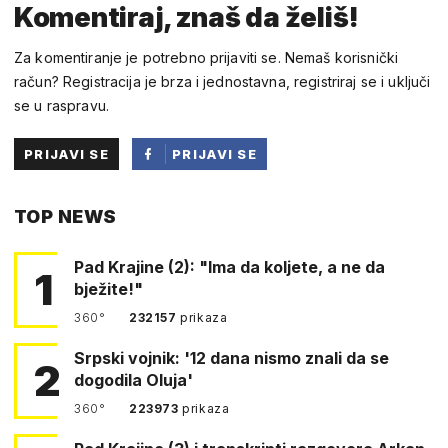
Komentiraj, znaš da želiš!
Za komentiranje je potrebno prijaviti se. Nemaš korisnički
račun? Registracija je brza i jednostavna, registriraj se i uključi
se u raspravu.
PRIJAVI SE
PRIJAVI SE
PUTEM
TOP NEWS
FACEBOOKA
Pad Krajine (2): "Ima da koljete, a ne da
1
bježite!"
360°
232157
prikaza
Srpski vojnik: '12 dana nismo znali da se
2
dogodila Oluja'
360°
223973
prikaza