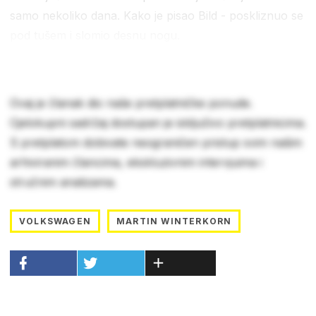
samo nekoliko dana. Kako je pisao Bild - poskliznuo se
pod tušem i slomio desnu nogu.
Ovaj je članak dio naše pretplatničke ponude.
Cjelokupni sadržaj dostupan je isključivo pretplatnicima.
S pretplatom dobivate neograničen pristup svim našim
arhiviranim člancima, ekskluzivnim intervjuima i
stručnim analizama.
VOLKSWAGEN
MARTIN WINTERKORN