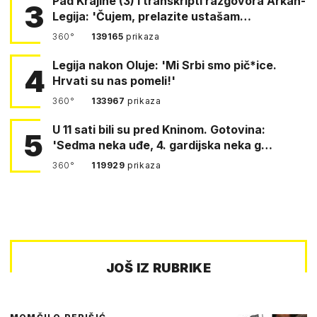
Pad Krajine (3) i transkripti razgovora Arkan-
3
Legija: 'Čujem, prelazite ustašam…
360°
139165
prikaza
Legija nakon Oluje: 'Mi Srbi smo pič*ice.
4
Hrvati su nas pomeli!'
360°
133967
prikaza
U 11 sati bili su pred Kninom. Gotovina:
5
'Sedma neka uđe, 4. gardijska neka g…
360°
119929
prikaza
JOŠ IZ RUBRIKE