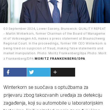
03 September 2024, Lower Saxony, Brunswick: QUALITY REPEAT
- Martin Winterkorn, former Chairman of the Board of Manageme
nt of Volkswagen AG, makes a press statement at Braunschweig
Regional Court. In the proceedings, former VW CEO Winterkorn is
being tried on suspicion of fraud, making false statements and
market manipulation. Photo: Moritz Frankenberg/dpa Photo: Morit
z Frankenberg/DPA
MORITZ FRANKENBERG/DPA
Winterkorn se suočava s optužbama za
prijevaru zbog takozvanih uređaja za detekciju
zagađenja, koji su automobile u laboratorijskim