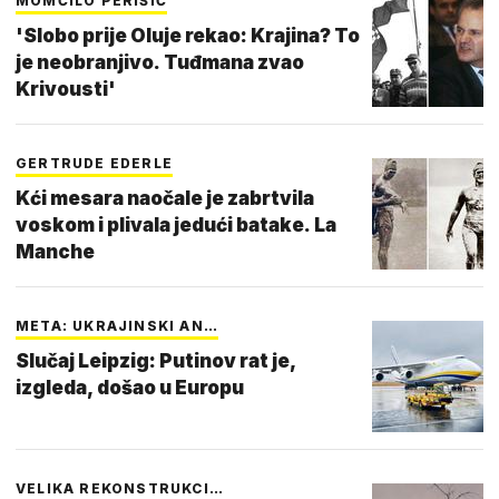
MOMČILO PERIŠIĆ
'Slobo prije Oluje rekao: Krajina? To
je neobranjivo. Tuđmana zvao
Krivousti'
GERTRUDE EDERLE
Kći mesara naočale je zabrtvila
voskom i plivala jedući batake. La
Manche
META: UKRAJINSKI AN…
Slučaj Leipzig: Putinov rat je,
izgleda, došao u Europu
VELIKA REKONSTRUKCI…