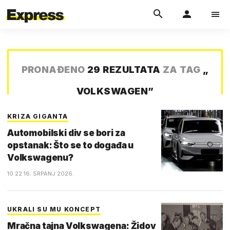
PRONAĐENO
29 REZULTATA
ZA TAG
„
VOLKSWAGEN
”
KRIZA GIGANTA
Automobilski div se bori za
opstanak: Što se to događa u
Volkswagenu?
10:22 16. SRPANJ 2026.
UKRALI SU MU KONCEPT
Mračna tajna Volkswagena: Židov