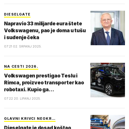
DIESELGATE
Napravio 33 milijarde eura štete
Volkswagenu, pao je doma u tušu
i suđenje čeka
07:21 02. SRPANJ 2025.
NA CESTI 2026.
Volkswagen prestigao Teslu i
Rimca, proizveo transporter kao
robotaxi. Kupio ga…
07:22 20. LIPANJ 2025.
GLAVNI KRIVCI NEOKR…
Dieselgate je dosad koštao