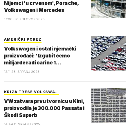
Nijemci 'u crvenom', Porsche,
Volkswagen i Mercedes
17:00 02. KOLOVOZ 2025.
AMERIČKI POREZ
Volkswagen i ostali njemački
proizvođači: 'Izgubit ćemo
milijarde radi carine 1…
12:11 28. SRPANJ 2025.
KRIZA TRESE VOLKSWA…
VW zatvara prvu tvornicu u Kini,
proizvodila je 300.000 Passata i
Škodi Superb
14:44 11. SRPANJ 2025.