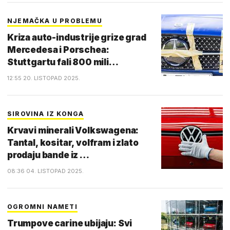
NJEMAČKA U PROBLEMU
Kriza auto-industrije grize grad
Mercedesa i Porschea:
Stuttgartu fali 800 mili…
12:55 20. LISTOPAD 2025.
SIROVINA IZ KONGA
Krvavi minerali Volkswagena:
Tantal, kositar, volfram i zlato
prodaju bande iz …
08:36 04. LISTOPAD 2025.
OGROMNI NAMETI
Trumpove carine ubijaju: Svi