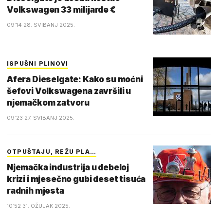
Volkswagen 33 milijarde €
09:14 28. SVIBANJ 2025.
ISPUŠNI PLINOVI
Afera Dieselgate: Kako su moćni
šefovi Volkswagena završili u
njemačkom zatvoru
09:23 27. SVIBANJ 2025.
OTPUŠTAJU, REŽU PLA…
Njemačka industrija u debeloj
krizi i mjesečno gubi deset tisuća
radnih mjesta
10:52 31. OŽUJAK 2025.