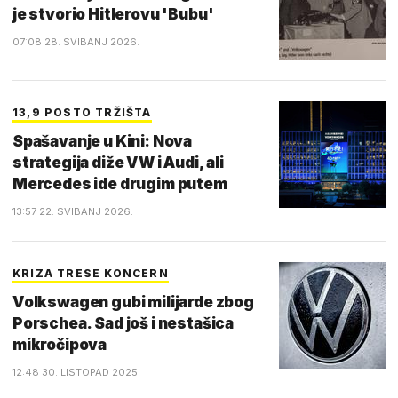
je stvorio Hitlerovu 'Bubu'
07:08 28. SVIBANJ 2026.
13,9 POSTO TRŽIŠTA
Spašavanje u Kini: Nova
strategija diže VW i Audi, ali
Mercedes ide drugim putem
13:57 22. SVIBANJ 2026.
KRIZA TRESE KONCERN
Volkswagen gubi milijarde zbog
Porschea. Sad još i nestašica
mikročipova
12:48 30. LISTOPAD 2025.