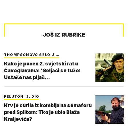
JOŠ IZ RUBRIKE
THOMPSONOVO SELO U …
Kako je počeo 2. svjetski rat u
Čavoglavama: 'Seljaci se tuže:
Ustaše nas pljač…
FELJTON: 2. DIO
Krv je curila iz kombija na semaforu
pred Splitom: Tko je ubio Blaža
Kraljevića?