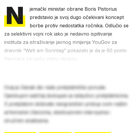
N
jemački ministar obrane Boris Pistorius
predstavio je svoj dugo očekivani koncept
borbe protiv nedostatka ročnika. Odlučio se
za selektivni vojni rok iako je nedavno ispitivanje
instituta za istraživanje javnog mnijenja YouGov za
dnevnik “Welt am Sonntag” pokazalo je da je 60 posto
Nijemaca za opću vojnu obvezu.
Ovaj je članak dio naše pretplatničke ponude.
Cjelokupni sadržaj dostupan je isključivo pretplatnicima.
S pretplatom dobivate neograničen pristup svim našim
arhiviranim člancima, ekskluzivnim intervjuima i
stručnim analizama.