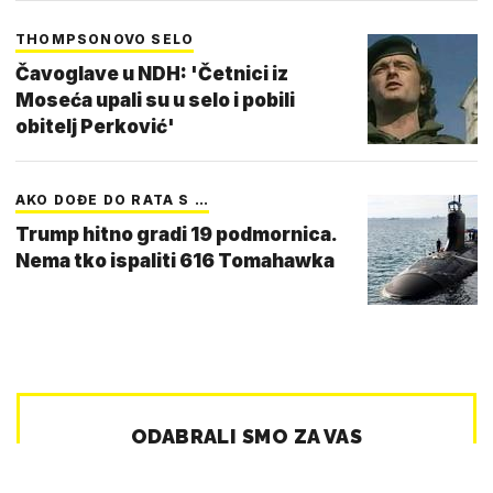
THOMPSONOVO SELO
Čavoglave u NDH: 'Četnici iz
Moseća upali su u selo i pobili
obitelj Perković'
AKO DOĐE DO RATA S …
Trump hitno gradi 19 podmornica.
Nema tko ispaliti 616 Tomahawka