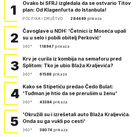
Ovako bi SFRJ izgledala da se ostvario Titov
1
plan: Od Klagenfurta do Istanbula!
POLITIKA I DRUŠTVO
284449
prikaza
Čavoglave u NDH: 'Četnici iz Moseća upali
2
su u selo i pobili obitelj Perković'
360°
118947
prikaza
Krv je curila iz kombija na semaforu pred
3
Splitom: Tko je ubio Blaža Kraljevića?
360°
61588
prikaza
Kako se Stipetiću predao Čedo Bulat:
4
'Tuđman je htio da se prerušim u ženu'
360°
43384
prikaza
'Okružili su i izrešetali auto Blaža Kraljevića.
5
Onda su ga vukli po cesti'
360°
38074
prikaza