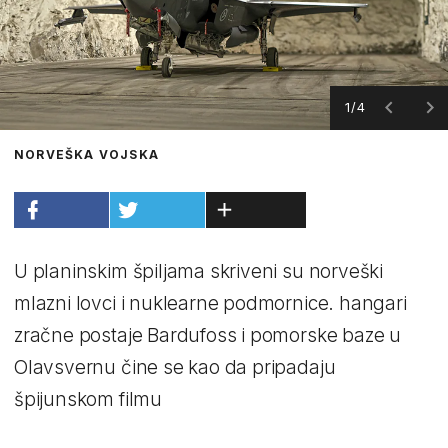
1/4
NORVEŠKA VOJSKA
U planinskim špiljama skriveni su norveški
mlazni lovci i nuklearne podmornice. hangari
zračne postaje Bardufoss i pomorske baze u
Olavsvernu čine se kao da pripadaju
špijunskom filmu