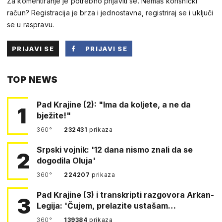
Za komentiranje je potrebno prijaviti se. Nemaš korisnički
račun? Registracija je brza i jednostavna, registriraj se i uključi
se u raspravu.
PRIJAVI SE
PRIJAVI SE
PUTEM
TOP NEWS
FACEBOOKA
Pad Krajine (2): "Ima da koljete, a ne da
1
bježite!"
360°
232431
prikaza
Srpski vojnik: '12 dana nismo znali da se
2
dogodila Oluja'
360°
224207
prikaza
Pad Krajine (3) i transkripti razgovora Arkan-
3
Legija: 'Čujem, prelazite ustašam…
360°
139384
prikaza