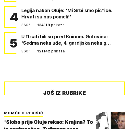
Legija nakon Oluje: 'Mi Srbi smo pič*ice.
4
Hrvati su nas pomeli!'
360°
134118
prikaza
U 11 sati bili su pred Kninom. Gotovina:
5
'Sedma neka uđe, 4. gardijska neka g…
360°
121142
prikaza
JOŠ IZ RUBRIKE
MOMČILO PERIŠIĆ
'Slobo prije Oluje rekao: Krajina? To
je neobranjivo. Tuđmana zvao