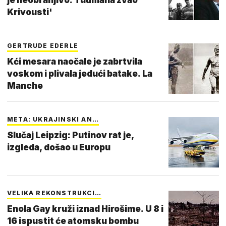
Krivousti'
GERTRUDE EDERLE
Kći mesara naočale je zabrtvila
voskom i plivala jedući batake. La
Manche
META: UKRAJINSKI AN…
Slučaj Leipzig: Putinov rat je,
izgleda, došao u Europu
VELIKA REKONSTRUKCI…
Enola Gay kruži iznad Hirošime. U 8 i
16 ispustit će atomsku bombu