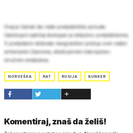
Ovaj je članak dio naše pretplatničke ponude.
Cjelokupni sadržaj dostupan je isključivo pretplatnicima.
S pretplatom dobivate neograničen pristup svim našim
arhiviranim člancima, ekskluzivnim intervjuima i
stručnim analizama.
NORVEŠKA
RAT
RUSIJA
BUNKER
Komentiraj, znaš da želiš!