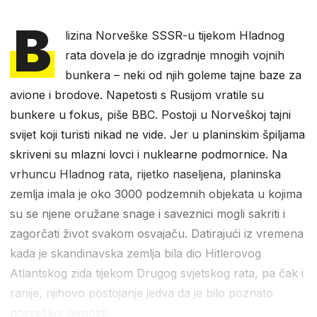
B
lizina Norveške SSSR-u tijekom Hladnog
rata dovela je do izgradnje mnogih vojnih
bunkera – neki od njih goleme tajne baze za
avione i brodove. Napetosti s Rusijom vratile su
bunkere u fokus, piše BBC. Postoji u Norveškoj tajni
svijet koji turisti nikad ne vide. Jer u planinskim špiljama
skriveni su mlazni lovci i nuklearne podmornice. Na
vrhuncu Hladnog rata, rijetko naseljena, planinska
zemlja imala je oko 3000 podzemnih objekata u kojima
su se njene oružane snage i saveznici mogli sakriti i
zagorčati život svakom osvajaču. Datirajući iz vremena
kada je skandinavska zemlja bila dio Hitlerovog
Atlantskog zida tijekom Drugog svjetskog rata, pa čak i
ranije, njihovo postojanje jedva da je bilo poznato
norveškoj javnosti.