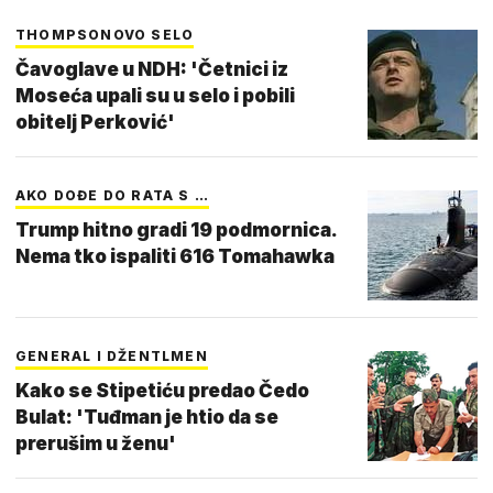
THOMPSONOVO SELO
Čavoglave u NDH: 'Četnici iz
Moseća upali su u selo i pobili
obitelj Perković'
AKO DOĐE DO RATA S …
Trump hitno gradi 19 podmornica.
Nema tko ispaliti 616 Tomahawka
GENERAL I DŽENTLMEN
Kako se Stipetiću predao Čedo
Bulat: 'Tuđman je htio da se
prerušim u ženu'