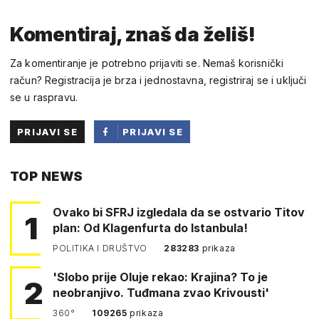
Komentiraj, znaš da želiš!
Za komentiranje je potrebno prijaviti se. Nemaš korisnički
račun? Registracija je brza i jednostavna, registriraj se i uključi
se u raspravu.
PRIJAVI SE
PRIJAVI SE
PUTEM
TOP NEWS
FACEBOOKA
Ovako bi SFRJ izgledala da se ostvario Titov
1
plan: Od Klagenfurta do Istanbula!
POLITIKA I DRUŠTVO
283283
prikaza
'Slobo prije Oluje rekao: Krajina? To je
2
neobranjivo. Tuđmana zvao Krivousti'
360°
109265
prikaza