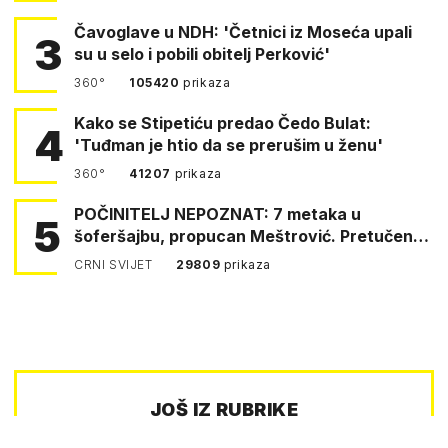
Čavoglave u NDH: 'Četnici iz Moseća upali
3
su u selo i pobili obitelj Perković'
360°
105420
prikaza
Kako se Stipetiću predao Čedo Bulat:
4
'Tuđman je htio da se prerušim u ženu'
360°
41207
prikaza
POČINITELJ NEPOZNAT: 7 metaka u
5
šoferšajbu, propucan Meštrović. Pretučen
Pejin
CRNI SVIJET
29809
prikaza
JOŠ IZ RUBRIKE