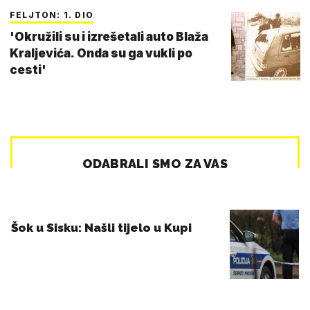
FELJTON: 1. DIO
'Okružili su i izrešetali auto Blaža
Kraljevića. Onda su ga vukli po
cesti'