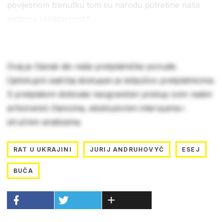
povijesnom trenutku tom su narodu potrebne naša
potpora i solidarnost.”
Ovaj je članak dio naše pretplatničke ponude.
Cjelokupni sadržaj dostupan je isključivo pretplatnicima.
S pretplatom dobivate neograničen pristup svim našim
arhiviranim člancima, ekskluzivnim intervjuima i
stručnim analizama.
RAT U UKRAJINI
JURIJ ANDRUHOVYČ
ESEJ
BUČA