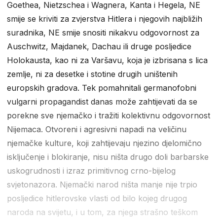
Goethea, Nietzschea i Wagnera, Kanta i Hegela, NE
smije se kriviti za zvjerstva Hitlera i njegovih najbližih
suradnika, NE smije snositi nikakvu odgovornost za
Auschwitz, Majdanek, Dachau ili druge posljedice
Holokausta, kao ni za Varšavu, koja je izbrisana s lica
zemlje, ni za desetke i stotine drugih uništenih
europskih gradova. Tek pomahnitali germanofobni
vulgarni propagandist danas može zahtijevati da se
porekne sve njemačko i tražiti kolektivnu odgovornost
Nijemaca. Otvoreni i agresivni napadi na veličinu
njemačke kulture, koji zahtijevaju njezino djelomično
isključenje i blokiranje, nisu ništa drugo doli barbarske
uskogrudnosti i izraz primitivnog crno-bijelog
svjetonazora. Njemački narod ništa manje nije trpio
posljedice hitlerovske vlasti od bilo kojeg drugog
naroda na svijetu, i u tom, za njega strašno teškom