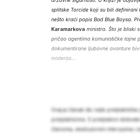
državne sigurnosti. U knjizi je objavl
splitske Torcide koji su bili definiran
nešto kraći popis Bad Blue Boysa. P
Karamarkova
ministra. Što je bliski
pričao agentima komunističke tajne p
dokumentirane ljubavne avanture bi
misterija...
Ovaj je članak dio naše pretplatničke
pretplatnicima. S pretplatom dobivat
člancima, ekskluzivnim intervjuima i 