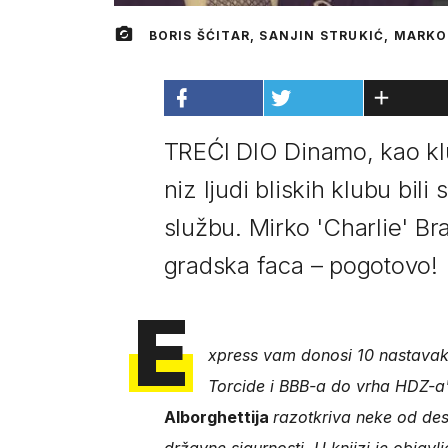
BORIS ŠĆITAR, SANJIN STRUKIĆ, MARKO
TREĆI DIO Dinamo, kao klu
niz ljudi bliskih klubu bil
službu. Mirko 'Charlie' Bra
gradska faca – pogotovo!
E
xpress vam donosi 10 nastavaka 
Torcide i BBB-a do vrha HDZ-a'
Alborghettija
razotkriva neke od des