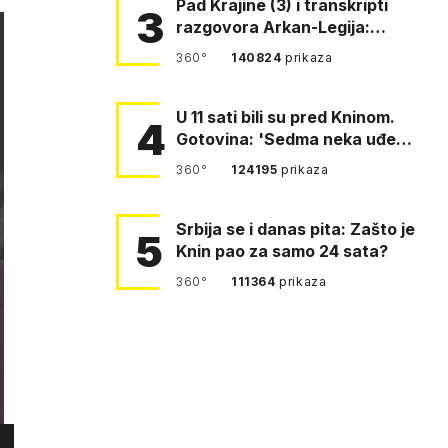
Pad Krajine (3) i transkripti
3
razgovora Arkan-Legija:
'Čujem, prelazite ustašam…
360°
140824
prikaza
U 11 sati bili su pred Kninom.
4
Gotovina: 'Sedma neka uđe,
4. gardijska neka g…
360°
124195
prikaza
Srbija se i danas pita: Zašto je
5
Knin pao za samo 24 sata?
360°
111364
prikaza