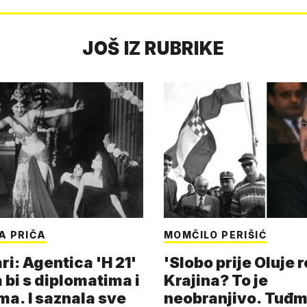
JOŠ IZ RUBRIKE
A PRIČA
MOMČILO PERIŠIĆ
i: Agentica 'H 21'
'Slobo prije Oluje 
 bi s diplomatima i
Krajina? To je
ma. I saznala sve
neobranjivo. Tuđ