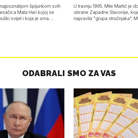
zvao Krivousti'
 najpoznatijom špijunkom svih
U travnju 1995. Mile Martić je d
esačica Mata Hari kojoj se
obrane Zapadne Slavonije, koj
uški svijet i koja je sma…
napravila "grupa stručnjaka". M