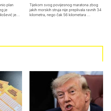
onio plan
Tijekom svog povijesnog maratona zbog
eg je
jakih morskih struja nije preplivala ravnih 34
ilošević je…
kilometra, nego čak 56 kilometara …