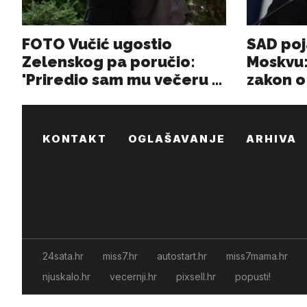
KONTAKT
OGLAŠAVANJE
ARHIVA
24sata.hr
miss7.hr
autostart.hr
miss7mama.hr
njuskalo.hr
vecernji.hr
pixsell.hr
popusti!