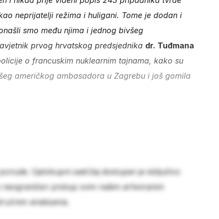
jen i nikad prije viđeni popis 243 pripadnika tvrde
i kao neprijatelji režima i huligani. Tome je dodan i
ronašli smo među njima i jednog bivšeg
 savjetnik prvog hrvatskog predsjednika
dr. Tuđmana
olicije o francuskim nuklearnim tajnama, kako su
všeg američkog ambasadora u Zagrebu i još gomila
 ponude. Cjelokupni sadržaj dostupan je isključivo
e neograničen pristup svim našim arhiviranim
stručnim analizama.