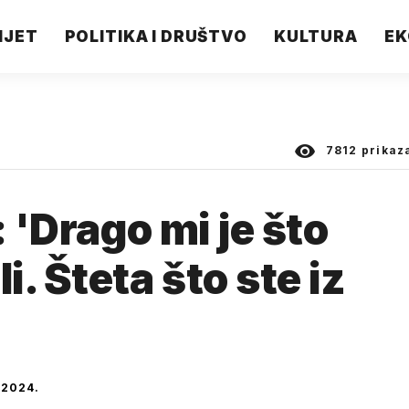
IJET
POLITIKA I DRUŠTVO
KULTURA
EK
7812
prikaz
: 'Drago mi je što
. Šteta što ste iz
2024.