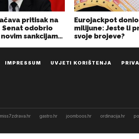
IMPRESSUM
UVJETI KORIŠTENJA
PRIV
miss7zdrava.hr
gastro.hr
joomboos.hr
ordinacija.hr
po