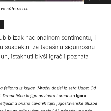
 PRPIĆ/PIXSELL
b blizak nacionalnom sentimentu, i
i su suspektni za tadašnju sigurnosnu
un, istaknuti bivši igrač i poznata
feljtona iz knjige 'Mračni dosjei iz sefa Udbe: Od
. Dramatična knjiga novinara i urednika
Igora
etljećima brižno čuvanih tajni jugoslavenske Službe