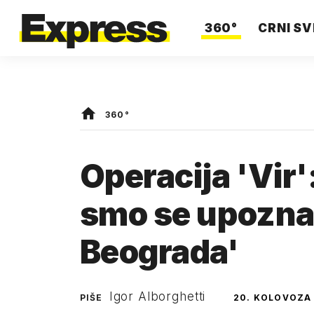
360°
CRNI SV
360°
Operacija 'Vir'
smo se upoznali
Beograda'
Igor Alborghetti
PIŠE
20. KOLOVOZA 