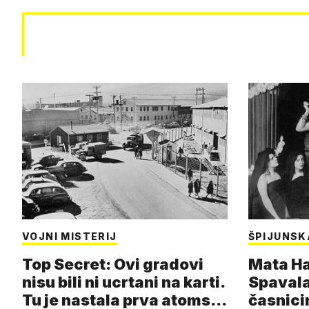
VOJNI MISTERIJ
ŠPIJUNSK
Top Secret: Ovi gradovi
Mata Har
nisu bili ni ucrtani na karti.
Spavala
Tu je nastala prva atoms…
časnici