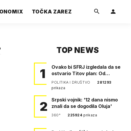
ONOMIX
TOČKA ZAREZ
TOP NEWS
a
Ovako bi SFRJ izgledala da se
1
ostvario Titov plan: Od
Klagenfurta do Istanbula!
POLITIKA I DRUŠTVO
281293
prikaza
Srpski vojnik: '12 dana nismo
2
znali da se dogodila Oluja'
360°
225924
prikaza