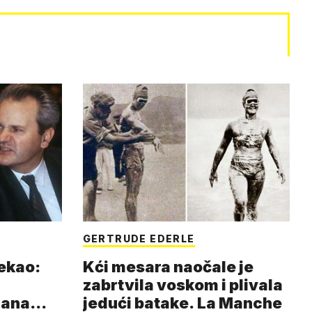
GERTRUDE EDERLE
rekao:
Kći mesara naočale je
zabrtvila voskom i plivala
mana
jedući batake. La Manche