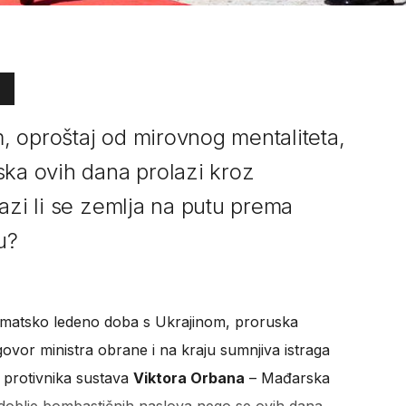
om, oproštaj od mirovnog mentaliteta,
ska ovih dana prolazi kroz
azi li se zemlja na putu prema
u?
iplomatsko ledeno doba s Ukrajinom, proruska
vor ministra obrane i na kraju sumnjiva istraga
g protivnika sustava
Viktora Orbana
– Mađarska