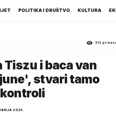
IJET
POLITIKA I DRUŠTVO
KULTURA
EK
313
prikaz
 Tiszu i baca van
june', stvari tamo
kontroli
VIBNJA 2025.