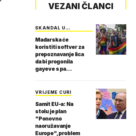
VEZANI ČLANCI
SKANDAL U
BUDIMPEŠTI
Mađarska će
koristiti softver za
prepoznavanje lica
da bi progonila
gayeve s pa…
VRIJEME CURI
Samit EU-a: Na
stolu je plan
"Ponovno
naoružavanje
Europe", problem