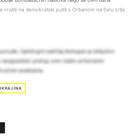
doblje bombastičnih naslova nego se ovih dana
 vratiti na demokratski putili s Orbanom na čelu srlja
 ponude. Cjelokupni sadržaj dostupan je isključivo
e neograničen pristup svim našim arhiviranim
stručnim analizama.
UKRAJINA