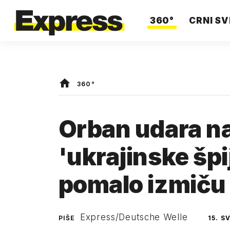
360°
CRNI SV
360°
Orban udara na
'ukrajinske špi
pomalo izmiču 
Express/Deutsche Welle
PIŠE
15. S