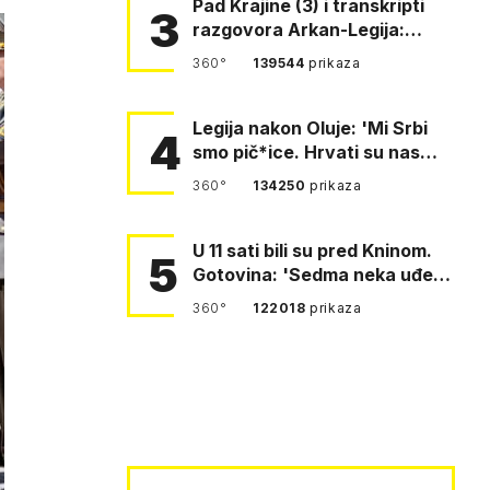
Pad Krajine (3) i transkripti
3
razgovora Arkan-Legija:
'Čujem, prelazite ustašam…
360°
139544
prikaza
Legija nakon Oluje: 'Mi Srbi
4
smo pič*ice. Hrvati su nas
pomeli!'
360°
134250
prikaza
U 11 sati bili su pred Kninom.
5
Gotovina: 'Sedma neka uđe,
4. gardijska neka g…
360°
122018
prikaza