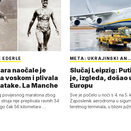
 EDERLE
META: UKRAJINSKI AN
ara naočale je
Slučaj Leipzig: Put
a voskom i plivala
je, izgleda, došao 
batake. La Manche
Europu
g povijesnog maratona zbog
Sve je počelo u noći s 4. na 5.
struja nije preplivala ravnih 34
Zaposlenik aerodroma u sigur
ego čak 56 kilometara …
teretnog terminala, u blizini ju