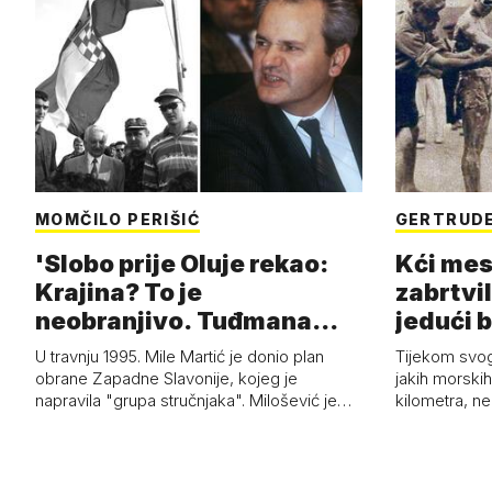
MOMČILO PERIŠIĆ
GERTRUDE
'Slobo prije Oluje rekao:
Kći mes
Krajina? To je
zabrtvil
neobranjivo. Tuđmana
jedući 
zvao Krivousti'
U travnju 1995. Mile Martić je donio plan
Tijekom svo
obrane Zapadne Slavonije, kojeg je
jakih morskih 
napravila "grupa stručnjaka". Milošević je…
kilometra, n