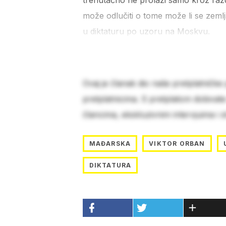
trenutačno ne prolazi samo kroz raz
može odlučiti o tome može li se zemlja
u diktaturu po uzoru na Moskvu.
Ovaj je članak dio naše pretplatničke
pretplatnicima. S pretplatom dobivat
člancima, ekskluzivnim intervjuima i 
MAĐARSKA
VIKTOR ORBAN
DIKTATURA