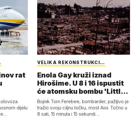
…
VELIKA REKONSTRUKCI…
inov rat
Enola Gay kruži iznad
u
Hirošime. U 8 i 16 ispustit
će atomsku bombu 'Little
Boy'
 kolovoza.
Bojnik Tom Ferebee, bombarder, pažljivo je
nosnom dijelu
tražio svoju ciljnu točku, most Aioi. Točno u
žne…
8 sati, 15 minuta i 15 sekundi…