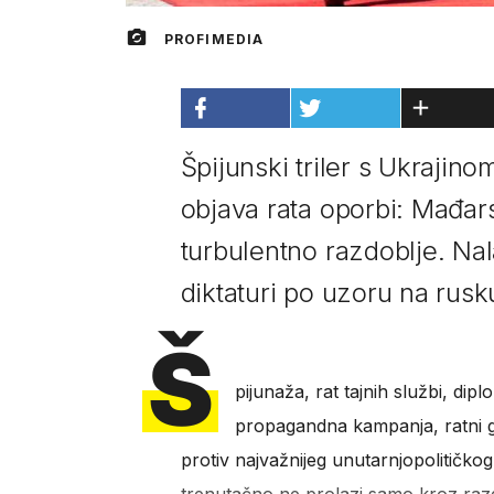
PROFIMEDIA
Špijunski triler s Ukrajin
objava rata oporbi: Mađar
turbulentno razdoblje. Nal
diktaturi po uzoru na rusk
Š
pijunaža, rat tajnih službi, d
propagandna kampanja, ratni go
protiv najvažnijeg unutarnjopolitičko