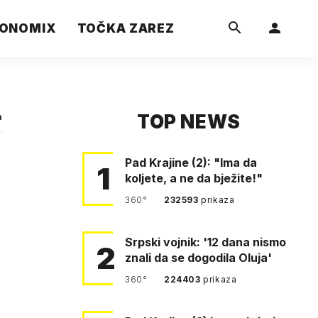
ONOMIX
TOČKA ZAREZ
TOP NEWS
a
Pad Krajine (2): "Ima da
1
koljete, a ne da bježite!"
360°
232593
prikaza
Srpski vojnik: '12 dana nismo
2
znali da se dogodila Oluja'
360°
224403
prikaza