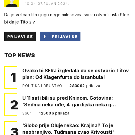
10:04 07.RUJAN 2024.
Da je velicao tita i jugu nego milosevica svi su otvorili usta 91ne
bi da je Tito ziv
PRIJAVI SE
PRIJAVI SE
PUTEM
TOP NEWS
FACEBOOKA
Ovako bi SFRJ izgledala da se ostvario Titov
1
plan: Od Klagenfurta do Istanbula!
POLITIKA I DRUŠTVO
283092
prikaza
U 11 sati bili su pred Kninom. Gotovina:
2
'Sedma neka uđe, 4. gardijska neka g…
360°
125006
prikaza
'Slobo prije Oluje rekao: Krajina? To je
3
neobranjivo. Tuđmana zvao Krivousti'