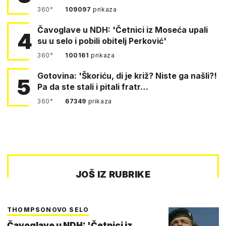
360°
109097
prikaza
Čavoglave u NDH: 'Četnici iz Moseća upali
4
su u selo i pobili obitelj Perković'
360°
100161
prikaza
Gotovina: 'Škoriću, di je križ? Niste ga našli?!
5
Pa da ste stali i pitali fratr…
360°
67349
prikaza
JOŠ IZ RUBRIKE
THOMPSONOVO SELO
Čavoglave u NDH: 'Četnici iz