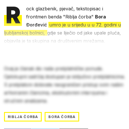
R
ock glazbenik, pjevač, tekstopisac i
frontmen benda "Riblja čorba"
Bora
Đorđević
umro je u srijedu u u 72. godini u
ljubljanskoj bolnici,
gdje se liječio od jake upale pluća,
objavila je ta skupina na društvenim mrežama.
Ovaj je članak dio naše pretplatničke ponude.
Cjelokupni sadržaj dostupan je isključivo pretplatnicima.
S pretplatom dobivate neograničen pristup svim našim
arhiviranim člancima, ekskluzivnim intervjuima i
stručnim analizama.
RIBLJA ČORBA
BORA ČORBA