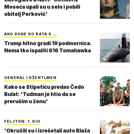
Moseća upali su u selo i pobili
obitelj Perković'
AKO DOĐE DO RATA S …
Trump hitno gradi 19 podmornica.
Nema tko ispaliti 616 Tomahawka
GENERAL I DŽENTLMEN
Kako se Stipetiću predao Čedo
Bulat: 'Tuđman je htio da se
prerušim u ženu'
FELJTON: 1. DIO
'Okružili su i izrešetali auto Blaža