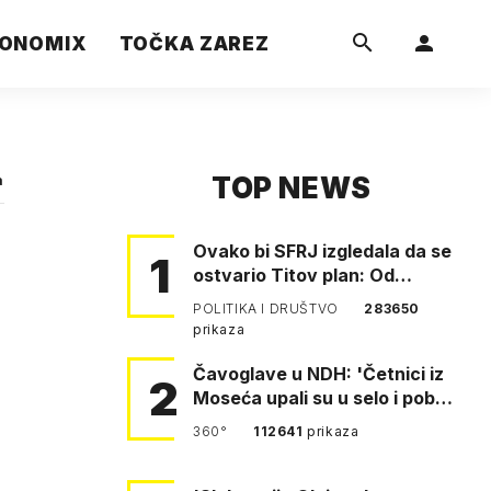
ONOMIX
TOČKA ZAREZ
TOP NEWS
a
Ovako bi SFRJ izgledala da se
1
ostvario Titov plan: Od
Klagenfurta do Istanbula!
POLITIKA I DRUŠTVO
283650
prikaza
Čavoglave u NDH: 'Četnici iz
2
Moseća upali su u selo i pobili
obitelj Perković'
360°
112641
prikaza