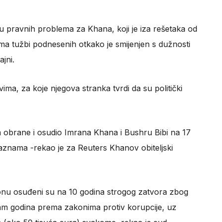
u pravnih problema za Khana, koji je iza rešetaka od
ma tužbi podnesenih otkako je smijenjen s dužnosti
jni.
vima, za koje njegova stranka tvrdi da su politički
a obrane i osudio Imrana Khana i Bushru Bibi na 17
aznama -rekao je za Reuters Khanov obiteljski
u osuđeni su na 10 godina strogog zatvora zbog
dam godina prema zakonima protiv korupcije, uz