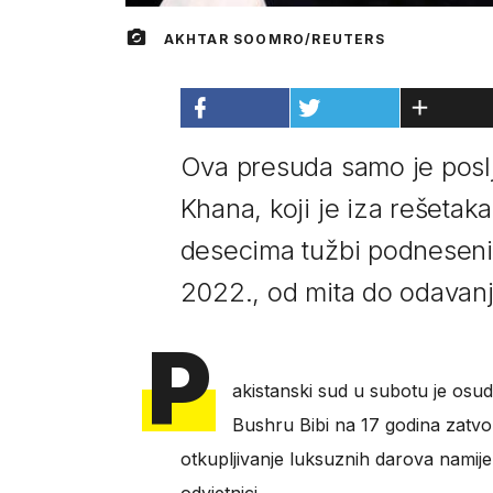
AKHTAR SOOMRO/REUTERS
Ova presuda samo je posl
Khana, koji je iza rešetak
desecima tužbi podnesenih
2022., od mita do odavanj
P
akistanski sud u subotu je osu
Bushru Bibi na 17 godina zatvo
otkupljivanje luksuznih darova namijen