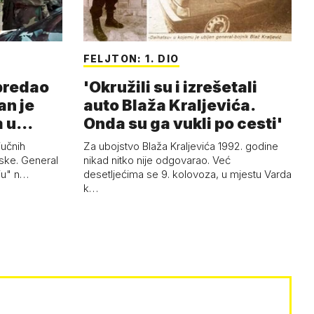
FELJTON: 1. DIO
 predao
'Okružili su i izrešetali
an je
auto Blaža Kraljevića.
m u
Onda su ga vukli po cesti'
jučnih
Za ubojstvo Blaža Kraljevića 1992. godine
ske. General
nikad nitko nije odgovarao. Već
uju" n…
desetljećima se 9. kolovoza, u mjestu Varda
k…