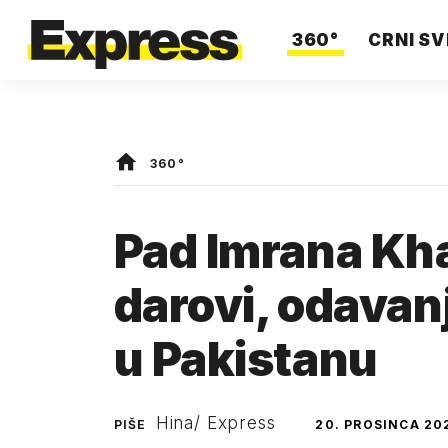
360°
CRNI SV
360°
Pad Imrana Kh
darovi, odavanje
u Pakistanu
Hina/ Express
PIŠE
20. PROSINCA 20