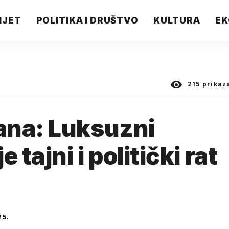
IJET
POLITIKA I DRUŠTVO
KULTURA
EK
215
prikaz
ana: Luksuzni
 tajni i politički rat
25.