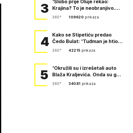
'Slobo prije Oluje rekao:
3
Krajina? To je neobranjivo.
Tuđmana zvao Krivousti'
360°
109620
prikaza
Kako se Stipetiću predao
4
Čedo Bulat: 'Tuđman je htio
da se prerušim u ženu'
360°
42215
prikaza
'Okružili su i izrešetali auto
5
Blaža Kraljevića. Onda su ga
vukli po cesti'
360°
34081
prikaza