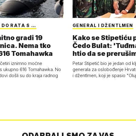
 DO RATA S …
GENERAL I DŽENTLMEN
itno gradi 19
Kako se Stipetiću
nica. Nema tko
Čedo Bulat: 'Tuđm
i 616 Tomahawka
htio da se preruši
ženu'
četiri iznimno moćne
Petar Stipetić bio je jedan od kl
s ukupno 616 Tomahawka. No
generala za oslobođenje Hrvat
dovi došli su do kraja radnog
i džentlmen, koji je spasio "Ol