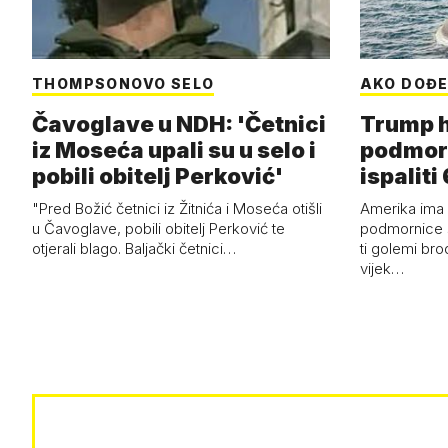
THOMPSONOVO SELO
AKO DOĐE
Čavoglave u NDH: 'Četnici
Trump h
iz Moseća upali su u selo i
podmor
pobili obitelj Perković'
ispalit
"Pred Božić četnici iz Žitnića i Moseća otišli
Amerika ima 
u Čavoglave, pobili obitelj Perković te
podmornice 
otjerali blago. Baljački četnici…
ti golemi bro
vijek…