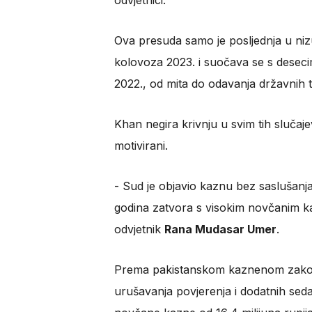
odvjetnici.
Ova presuda samo je posljednja u niz
kolovoza 2023. i suočava se s deseci
2022., od mita do odavanja državnih ta
Khan negira krivnju u svim tih slučaje
motivirani.
- Sud je objavio kaznu bez saslušanj
godina zatvora s visokim novčanim k
odvjetnik
Rana Mudasar Umer
.
Prema pakistanskom kaznenom zakon
urušavanja povjerenja i dodatnih se