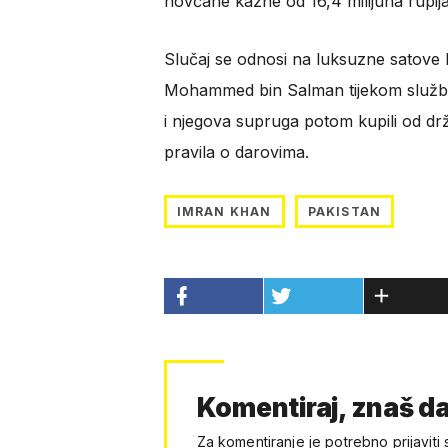
novčane kazne od 16,4 milijuna rupij
Slučaj se odnosi na luksuzne satove k
Mohammed bin Salman tijekom službeni
i njegova supruga potom kupili od drž
pravila o darovima.
IMRAN KHAN
PAKISTAN
Komentiraj, znaš da
Za komentiranje je potrebno prijaviti 