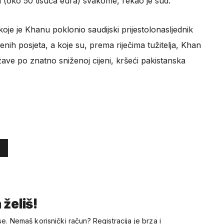
a (oko 50 tisuća eura) svakome, rekao je sud.
oje je Khanu poklonio saudijski prijestolonasljednik
h posjeta, a koje su, prema riječima tužitelja, Khan
ave po znatno sniženoj cijeni, kršeći pakistanska
 želiš!
se. Nemaš korisnički račun? Registracija je brza i