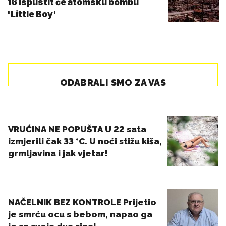
16 ispustit će atomsku bombu
'Little Boy'