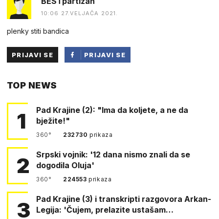
BESTpartizan
10:06 27.VELJAČA 2021.
plenky stiti bandica
PRIJAVI SE
PRIJAVI SE
PUTEM
TOP NEWS
FACEBOOKA
Pad Krajine (2): "Ima da koljete, a ne da
1
bježite!"
360°
232730
prikaza
Srpski vojnik: '12 dana nismo znali da se
2
dogodila Oluja'
360°
224553
prikaza
Pad Krajine (3) i transkripti razgovora Arkan-
3
Legija: 'Čujem, prelazite ustašam…