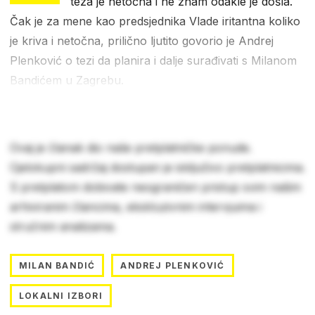
teza je netočna i ne znam odakle je došla.
Čak je za mene kao predsjednika Vlade iritantna koliko
je kriva i netočna, prilično ljutito govorio je Andrej
Plenković o tezi da planira i dalje surađivati s Milanom
Bandićem u Zagrebu.
Ovaj je članak dio naše pretplatničke ponude.
Cjelokupni sadržaj dostupan je isključivo pretplatnicima.
S pretplatom dobivate neograničen pristup svim našim
arhiviranim člancima, ekskluzivnim intervjuima i
stručnim analizama.
MILAN BANDIĆ
ANDREJ PLENKOVIĆ
LOKALNI IZBORI