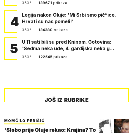
360°
139671
prikaza
Legija nakon Oluje: 'Mi Srbi smo pič*ice.
4
Hrvati su nas pomeli!'
360°
134380
prikaza
U 11 sati bili su pred Kninom. Gotovina:
5
'Sedma neka uđe, 4. gardijska neka g…
360°
122545
prikaza
JOŠ IZ RUBRIKE
MOMČILO PERIŠIĆ
'Slobo prije Oluje rekao: Krajina? To