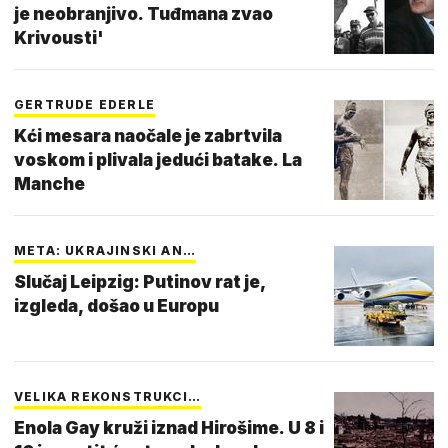
je neobranjivo. Tuđmana zvao
Krivousti'
GERTRUDE EDERLE
Kći mesara naočale je zabrtvila
voskom i plivala jedući batake. La
Manche
META: UKRAJINSKI AN…
Slučaj Leipzig: Putinov rat je,
izgleda, došao u Europu
VELIKA REKONSTRUKCI…
Enola Gay kruži iznad Hirošime. U 8 i