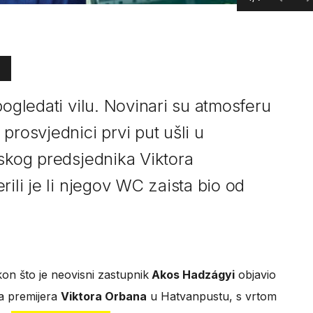
pogledati vilu. Novinari su atmosferu
prosvjednici prvi put ušli u
nskog predsjednika Viktora
rili je li njegov WC zaista bio od
on što je neovisni zastupnik
Akos Hadzágyi
objavio
a premijera
Viktora Orbana
u Hatvanpustu, s vrtom