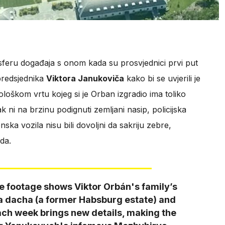
sferu događaja s onom kada su prosvjednici prvi put
 predsjednika
Viktora Janukoviča
kako bi se uvjerili je
ološkom vrtu kojeg si je Orban izgradio ima toliko
čak ni na brzinu podignuti zemljani nasip, policijska
ska vozila nisu bili dovoljni da sakriju zebre,
da.
e footage shows Viktor Orbán's family’s
 dacha (a former Habsburg estate) and
ch week brings new details, making the