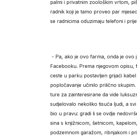
palmi i privatnim zoološkim vrtom, p
radnik koji je tamo proveo par mjeseci 
se radnicima oduzimaju telefoni i prij
- Pa, ako je ovo farma, onda je ovo j
Facebooku. Prema njegovom opisu, fot
ceste u parku postavljen grijaći kabel 
popločavanje učinilo prilično skupim
ture za zainteresirane da vide luksuz
sudjelovalo nekoliko tisuća ljudi, a svi 
bio u pravu: gradi li se ovdje nedovr
sina s knjižnicom, šetnicom, kapelo
podzemnom garažom, ribnjakom i pri