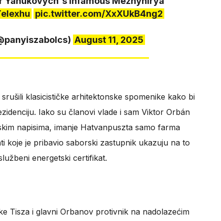
or Yanukovych's infamous Mezhyhirya
elexhu
pic.twitter.com/XxXUkB4ng2
(@panyiszabolcs)
August 11, 2025
 srušili klasicističke arhitektonske spomenike kako bi
ezidenciju. Iako su članovi vlade i sam Viktor Orbán
dijskim napisima, imanje Hatvanpuszta samo farma
ti koje je pribavio saborski zastupnik ukazuju na to
užbeni energetski certifikat.
e Tisza i glavni Orbanov protivnik na nadolazećim