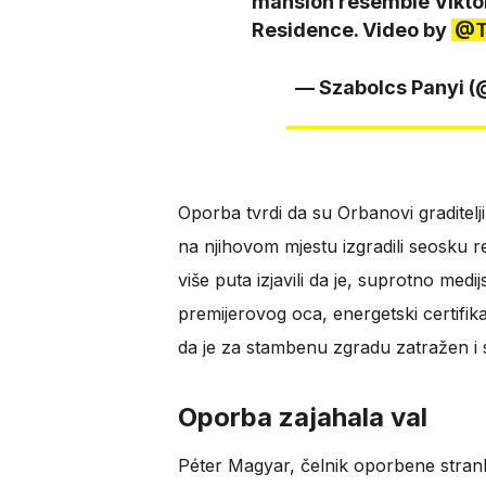
mansion resemble Vikt
Residence. Video by
@T
— Szabolcs Panyi 
Oporba tvrdi da su Orbanovi graditelji
na njihovom mjestu izgradili seosku r
više puta izjavili da je, suprotno me
premijerovog oca, energetski certifika
da je za stambenu zgradu zatražen i sl
Oporba zajahala val
Péter Magyar, čelnik oporbene strank