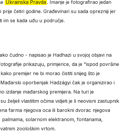
iše
Ukrainska Pravda
. Imanje je fotografirao jedan
prije četiri godine. Građevinari su sada oprezniji jer
eti im se kada uđu u područje.
ako čudno - napisao je Hadhazi u svojoj objavi na
ografije prikazuju, primjerice, da je "ispod površine
kako premijer ne bi morao čistiti snijeg što je
. Mađarski oporbenjak Hadzágyi čak je organizirao i
no izdanje mađarskog premijera. Na turi je
su željeli vlastitim očima vidjeti je li neovisni zastupnik
šena farma njegova oca ili barokni dvorac njegova
m, palmama, solarnom elektranom, fontanama,
vatnim zoološkim vrtom.