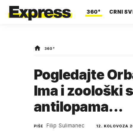
360°
CRNI SV
360°
Pogledajte Orb
Ima i zoološki 
antilopama...
Filip Sulimanec
PIŠE
12. KOLOVOZA 2