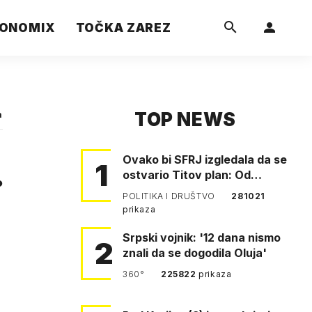
ONOMIX
TOČKA ZAREZ
TOP NEWS
a
Ovako bi SFRJ izgledala da se
.
1
ostvario Titov plan: Od
Klagenfurta do Istanbula!
POLITIKA I DRUŠTVO
281021
prikaza
Srpski vojnik: '12 dana nismo
2
znali da se dogodila Oluja'
360°
225822
prikaza