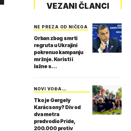
VEZANI ČLANCI
NE PREZA OD NIČEGA
Orban zbog smrti
regruta u Ukrajini
pokrenuo kampanju
mržnje. Koristi i
lažne s…
NOVI VOĐA
MAĐARSKE …
Tko je Gergely
Karácsony? Div od
dva metra
predvodio Pride,
200.000 protiv