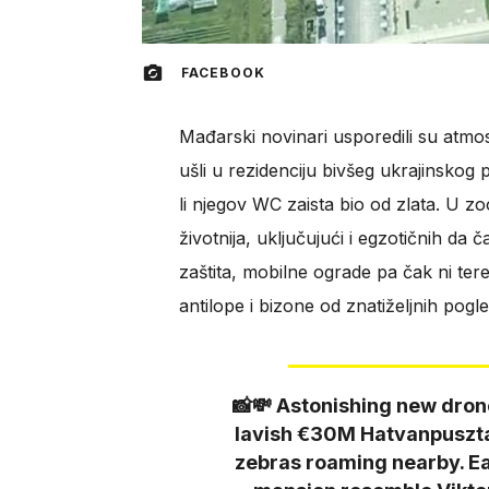
FACEBOOK
Mađarski novinari usporedili su atmo
ušli u rezidenciju bivšeg ukrajinskog
li njegov WC zaista bio od zlata. U zo
životnija, uključujući i egzotičnih da 
zaštita, mobilne ograde pa čak ni teren
antilope i bizone od znatiželjnih pogle
📸💸 Astonishing new dron
lavish €30M Hatvanpuszta
zebras roaming nearby. Ea