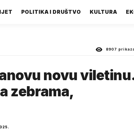
IJET
POLITIKA I DRUŠTVO
KULTURA
EK
8907
prikaz
anovu novu viletinu
sa zebrama,
025.