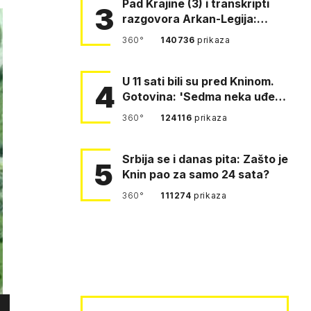
Pad Krajine (3) i transkripti
3
razgovora Arkan-Legija:
'Čujem, prelazite ustašam…
360°
140736
prikaza
U 11 sati bili su pred Kninom.
4
Gotovina: 'Sedma neka uđe,
4. gardijska neka g…
360°
124116
prikaza
Srbija se i danas pita: Zašto je
5
Knin pao za samo 24 sata?
360°
111274
prikaza