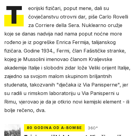
T
eorijski fizičari, poput mene, dali su
čovječanstvu otrovni dar, piše Carlo Rovelli
za Corriere della Sera. Nuklearno oružje
koje se danas nadvija nad nama poput noćne more
rođeno je iz pogreške Enrica Fermija, talijanskog
fizičara. Godine 1934., Fermi, član Fašističke stranke,
kojeg je Mussolini imenovao članom Kraljevske
akademije Italije i slobodni zidar lože Veliki orijent Italije,
zajedno sa svojom malom skupinom briljantnih
studenata, takozvanih "dječaka iz Via Panisperne", jer
su radili u rimskom laboratoriju u Via Panisperni u
Rimu, vjerovao je da je otkrio novi kemijski element - ili
bolje rečeno, dva.
80 GODINA OD A-BOMBE
360°