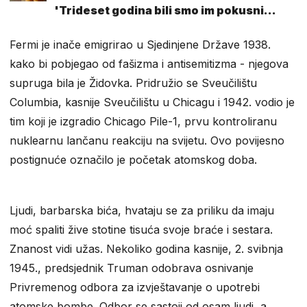
'Trideset godina bili smo im pokusni
kunići'
Fermi je inače emigrirao u Sjedinjene Države 1938.
kako bi pobjegao od fašizma i antisemitizma - njegova
supruga bila je Židovka. Pridružio se Sveučilištu
Columbia, kasnije Sveučilištu u Chicagu i 1942. vodio je
tim koji je izgradio Chicago Pile-1, prvu kontroliranu
nuklearnu lančanu reakciju na svijetu. Ovo povijesno
postignuće označilo je početak atomskog doba.
Ljudi, barbarska bića, hvataju se za priliku da imaju
moć spaliti žive stotine tisuća svoje braće i sestara.
Znanost vidi užas. Nekoliko godina kasnije, 2. svibnja
1945., predsjednik Truman odobrava osnivanje
Privremenog odbora za izvještavanje o upotrebi
atomske bombe. Odbor se sastoji od osam ljudi, a