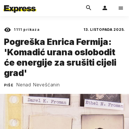
1111
prikaza
13. LISTOPADA 2025.
Pogreška Enrica Fermija:
'Komadić urana oslobodit
će energije za srušiti cijeli
grad'
Nenad Nevešćanin
PIŠE