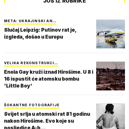
JOŠ IZ RUBRIKE
META: UKRAJINSKI AN…
Slučaj Leipzig: Putinov rat je,
izgleda, došao u Europu
VELIKA REKONSTRUKCI…
Enola Gay kruži iznad Hirošime. U 8 i
16 ispustit će atomsku bombu
'Little Boy'
ŠOKANTNE FOTOGRAFIJE
Svijet srlja u atomski rat 81 godinu
nakon Hirošime. Evo koje su
posljedice A-b…