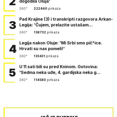
2
dogodila Oluja'
360°
222640
prikaza
Pad Krajine (3) i transkripti razgovora Arkan-
3
Legija: 'Čujem, prelazite ustašam…
360°
138732
prikaza
Legija nakon Oluje: 'Mi Srbi smo pič*ice.
4
Hrvati su nas pomeli!'
360°
133431
prikaza
U 11 sati bili su pred Kninom. Gotovina:
5
'Sedma neka uđe, 4. gardijska neka g…
360°
114580
prikaza