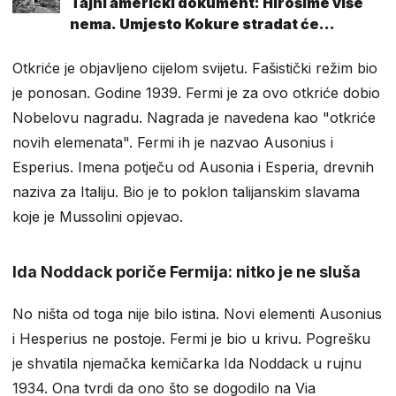
Tajni američki dokument: Hirošime više
nema. Umjesto Kokure stradat će
Nagasaki
Otkriće je objavljeno cijelom svijetu. Fašistički režim bio
je ponosan. Godine 1939. Fermi je za ovo otkriće dobio
Nobelovu nagradu. Nagrada je navedena kao "otkriće
novih elemenata". Fermi ih je nazvao Ausonius i
Esperius. Imena potječu od Ausonia i Esperia, drevnih
naziva za Italiju. Bio je to poklon talijanskim slavama
koje je Mussolini opjevao.
Ida Noddack poriče Fermija: nitko je ne sluša
No ništa od toga nije bilo istina. Novi elementi Ausonius
i Hesperius ne postoje. Fermi je bio u krivu. Pogrešku
je shvatila njemačka kemičarka Ida Noddack u rujnu
1934. Ona tvrdi da ono što se dogodilo na Via