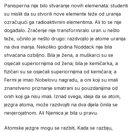
Panisperna nije bilo stvaranje novih elemenata: studenti
su mislili da su stvorili nove elemente teže od uranija
ozračujući ga radioaktivnim elementima. Ali to se nije
događalo. Zračenje nije transformiralo uran u nešto
teže, učinilo je nešto drugo: razdvojilo je atome uranija
na dva manja. Nekoliko godina Noddack nije bila
shvaćana ozbiljno. Bila je žena, a muškarci su se
osjećali superiornijima od žena; bila je kemičarka, a
fizičari su se osjećali superiornijima od kemičara; a
Fermi je imao Nobelovu nagradu, a oni koji su imali
znanstveno priznanje smatrani su pouzdanijima od
onih koji ga nisu imali. Iznad svega, ideja da se atom,
jezgra atoma, može razdvojiti na dva dijela činila se
nevjerojatnom. Ali Njemica je bila u pravu.
Atomske jezgre mogu se razbiti. Kada se razbiju,