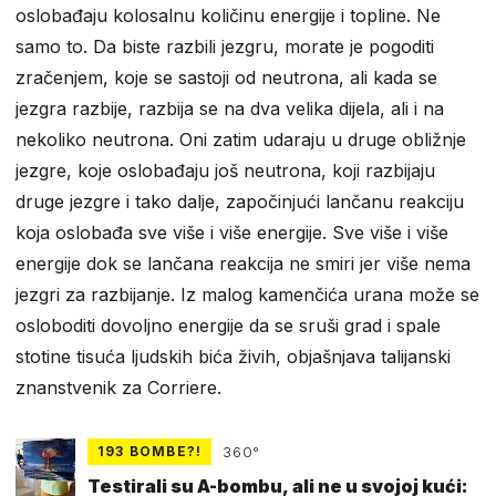
oslobađaju kolosalnu količinu energije i topline. Ne
samo to. Da biste razbili jezgru, morate je pogoditi
zračenjem, koje se sastoji od neutrona, ali kada se
jezgra razbije, razbija se na dva velika dijela, ali i na
nekoliko neutrona. Oni zatim udaraju u druge obližnje
jezgre, koje oslobađaju još neutrona, koji razbijaju
druge jezgre i tako dalje, započinjući lančanu reakciju
koja oslobađa sve više i više energije. Sve više i više
energije dok se lančana reakcija ne smiri jer više nema
jezgri za razbijanje. Iz malog kamenčića urana može se
osloboditi dovoljno energije da se sruši grad i spale
stotine tisuća ljudskih bića živih, objašnjava talijanski
znanstvenik za Corriere.
193 BOMBE?!
360°
Testirali su A-bombu, ali ne u svojoj kući: