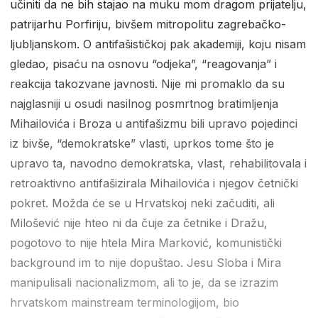
učiniti da ne bih stajao na muku mom dragom prijatelju,
patrijarhu Porfiriju, bivšem mitropolitu zagrebačko-
ljubljanskom. O antifašističkoj pak akademiji, koju nisam
gledao, pisaću na osnovu “odjeka”, “reagovanja” i
reakcija takozvane javnosti. Nije mi promaklo da su
najglasniji u osudi nasilnog posmrtnog bratimljenja
Mihailovića i Broza u antifašizmu bili upravo pojedinci
iz bivše, “demokratske” vlasti, uprkos tome što je
upravo ta, navodno demokratska, vlast, rehabilitovala i
retroaktivno antifašizirala Mihailovića i njegov četnički
pokret. Možda će se u Hrvatskoj neki začuditi, ali
Milošević nije hteo ni da čuje za četnike i Dražu,
pogotovo to nije htela Mira Marković, komunistički
background im to nije dopuštao. Jesu Sloba i Mira
manipulisali nacionalizmom, ali to je, da se izrazim
hrvatskom mainstream terminologijom, bio