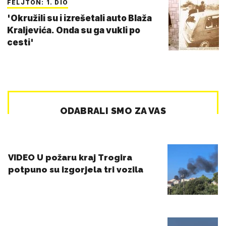
FELJTON: 1. DIO
'Okružili su i izrešetali auto Blaža
Kraljevića. Onda su ga vukli po
cesti'