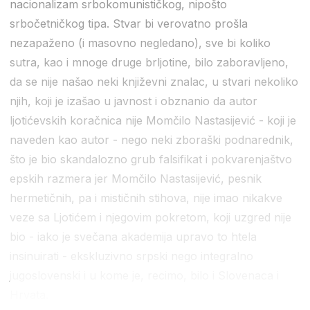
nacionalizam srbokomunističkog, nipošto
srbočetničkog tipa. Stvar bi verovatno prošla
nezapaženo (i masovno negledano), sve bi koliko
sutra, kao i mnoge druge brljotine, bilo zaboravljeno,
da se nije našao neki književni znalac, u stvari nekoliko
njih, koji je izašao u javnost i obznanio da autor
ljotićevskih koračnica nije Momčilo Nastasijević - koji je
naveden kao autor - nego neki zboraški podnarednik,
što je bio skandalozno grub falsifikat i pokvarenjaštvo
epskih razmera jer Momčilo Nastasijević, pesnik
hermetičnih, pa i mističnih stihova, nije imao nikakve
veze sa Ljotićem i njegovim pokretom, koji uzgred nije
bio - iako je svečana akademija upravo to htela
insinuirati - ekskluzivno srpski nego integralno
jugoslovenski i u kome je, recimo, bilo i Slovenaca i
Hrvata.