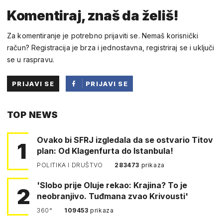
Komentiraj, znaš da želiš!
Za komentiranje je potrebno prijaviti se. Nemaš korisnički
račun? Registracija je brza i jednostavna, registriraj se i uključi
se u raspravu.
PRIJAVI SE
PRIJAVI SE
PUTEM
TOP NEWS
FACEBOOKA
Ovako bi SFRJ izgledala da se ostvario Titov
1
plan: Od Klagenfurta do Istanbula!
POLITIKA I DRUŠTVO
283473
prikaza
'Slobo prije Oluje rekao: Krajina? To je
2
neobranjivo. Tuđmana zvao Krivousti'
360°
109453
prikaza