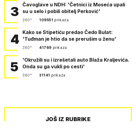
Čavoglave u NDH: 'Četnici iz Moseća upali
3
su u selo i pobili obitelj Perković'
360°
109551
prikaza
Kako se Stipetiću predao Čedo Bulat:
4
'Tuđman je htio da se prerušim u ženu'
360°
41769
prikaza
'Okružili su i izrešetali auto Blaža Kraljevića.
5
Onda su ga vukli po cesti'
360°
31141
prikaza
JOŠ IZ RUBRIKE