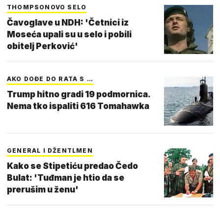
THOMPSONOVO SELO
Čavoglave u NDH: 'Četnici iz
Moseća upali su u selo i pobili
obitelj Perković'
AKO DOĐE DO RATA S …
Trump hitno gradi 19 podmornica.
Nema tko ispaliti 616 Tomahawka
GENERAL I DŽENTLMEN
Kako se Stipetiću predao Čedo
Bulat: 'Tuđman je htio da se
prerušim u ženu'