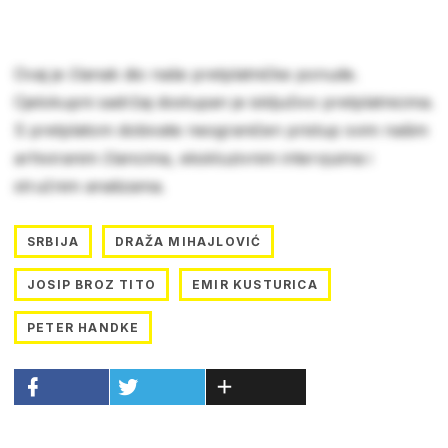
Ovaj je članak dio naše pretplatničke ponude.
Cjelokupni sadržaj dostupan je isključivo pretplatnicima.
S pretplatom dobivate neograničen pristup svim našim
arhiviranim člancima, ekskluzivnim intervjuima i
stručnim analizama.
SRBIJA
DRAŽA MIHAJLOVIĆ
JOSIP BROZ TITO
EMIR KUSTURICA
PETER HANDKE