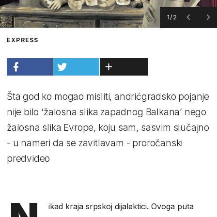
1/2
EXPRESS
Šta god ko mogao misliti, andrićgradsko pojanje
nije bilo ‘žalosna slika zapadnog Balkana’ nego
žalosna slika Evrope, koju sam, sasvim slučajno
- u nameri da se zavitlavam - proročanski
predvideo
N
ikad kraja srpskoj dijalektici. Ovoga puta