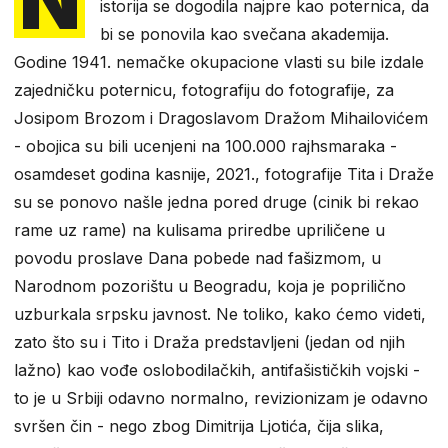
istorija se dogodila najpre kao poternica, da
bi se ponovila kao svečana akademija.
Godine 1941. nemačke okupacione vlasti su bile izdale
zajedničku poternicu, fotografiju do fotografije, za
Josipom Brozom i Dragoslavom Dražom Mihailovićem
- obojica su bili ucenjeni na 100.000 rajhsmaraka -
osamdeset godina kasnije, 2021., fotografije Tita i Draže
su se ponovo našle jedna pored druge (cinik bi rekao
rame uz rame) na kulisama priredbe upriličene u
povodu proslave Dana pobede nad fašizmom, u
Narodnom pozorištu u Beogradu, koja je poprilično
uzburkala srpsku javnost. Ne toliko, kako ćemo videti,
zato što su i Tito i Draža predstavljeni (jedan od njih
lažno) kao vođe oslobodilačkih, antifašističkih vojski -
to je u Srbiji odavno normalno, revizionizam je odavno
svršen čin - nego zbog Dimitrija Ljotića, čija slika,