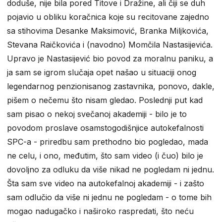
doduše, nije bila pored Titove i Dražine, ali čiji se duh
pojavio u obliku koračnica koje su recitovane zajedno
sa stihovima Desanke Maksimović, Branka Miljkovića,
Stevana Raičkovića i (navodno) Momčila Nastasijevića.
Upravo je Nastasijević bio povod za moralnu paniku, a
ja sam se igrom slučaja opet našao u situaciji onog
legendarnog penzionisanog zastavnika, ponovo, dakle,
pišem o nečemu što nisam gledao. Poslednji put kad
sam pisao o nekoj svečanoj akademiji - bilo je to
povodom proslave osamstogodišnjice autokefalnosti
SPC-a - priredbu sam prethodno bio pogledao, mada
ne celu, i ono, međutim, što sam video (i čuo) bilo je
dovoljno za odluku da više nikad ne pogledam ni jednu.
Šta sam sve video na autokefalnoj akademiji - i zašto
sam odlučio da više ni jednu ne pogledam - o tome bih
mogao nadugačko i naširoko raspredati, što neću