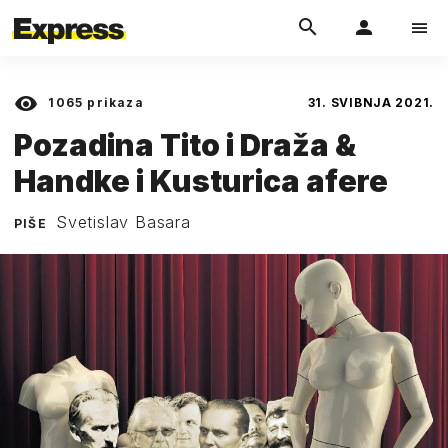
1065
prikaza
31. SVIBNJA 2021.
Pozadina Tito i Draža &
Handke i Kusturica afere
Svetislav Basara
PIŠE