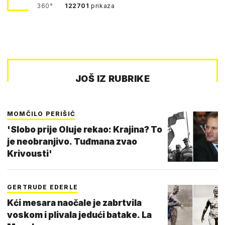
360°
122701
prikaza
JOŠ IZ RUBRIKE
MOMČILO PERIŠIĆ
'Slobo prije Oluje rekao: Krajina? To
je neobranjivo. Tuđmana zvao
Krivousti'
GERTRUDE EDERLE
Kći mesara naočale je zabrtvila
voskom i plivala jedući batake. La