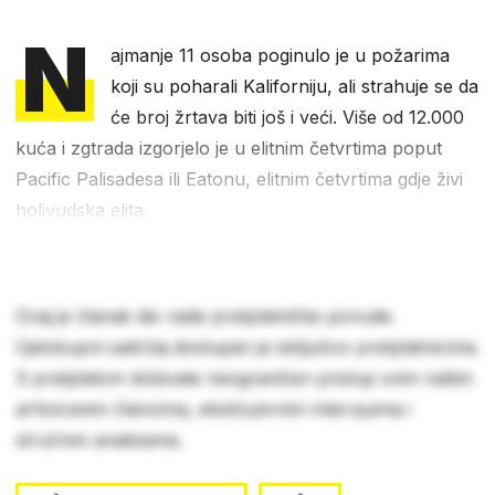
N
ajmanje 11 osoba poginulo je u požarima
koji su poharali Kaliforniju, ali strahuje se da
će broj žrtava biti još i veći. Više od 12.000
kuća i zgtrada izgorjelo je u elitnim četvrtima poput
Pacific Palisadesa ili Eatonu, elitnim četvrtima gdje živi
holivudska elita.
Ovaj je članak dio naše pretplatničke ponude.
Cjelokupni sadržaj dostupan je isključivo pretplatnicima.
S pretplatom dobivate neograničen pristup svim našim
arhiviranim člancima, ekskluzivnim intervjuima i
stručnim analizama.