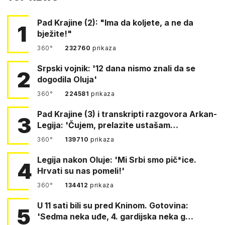
Pad Krajine (2): "Ima da koljete, a ne da
1
bježite!"
360°
232760
prikaza
Srpski vojnik: '12 dana nismo znali da se
2
dogodila Oluja'
360°
224581
prikaza
Pad Krajine (3) i transkripti razgovora Arkan-
3
Legija: 'Čujem, prelazite ustašam…
360°
139710
prikaza
Legija nakon Oluje: 'Mi Srbi smo pič*ice.
4
Hrvati su nas pomeli!'
360°
134412
prikaza
U 11 sati bili su pred Kninom. Gotovina:
5
'Sedma neka uđe, 4. gardijska neka g…