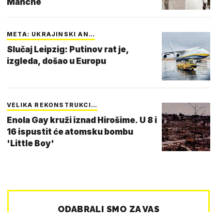
Manche
META: UKRAJINSKI AN…
Slučaj Leipzig: Putinov rat je,
izgleda, došao u Europu
VELIKA REKONSTRUKCI…
Enola Gay kruži iznad Hirošime. U 8 i
16 ispustit će atomsku bombu
'Little Boy'