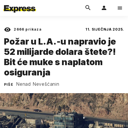
2666
prikaza
11. SIJEČNJA 2025.
Požar u L.A.-u napravio je
52 milijarde dolara štete?!
Bit će muke s naplatom
osiguranja
Nenad Nevešćanin
PIŠE